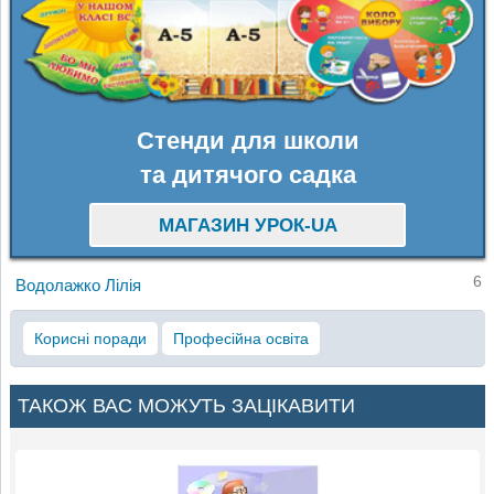
Стенди для школи
та дитячого садка
МАГАЗИН УРОК-UA
6
Водолажко Лілія
Корисні поради
Професійна освіта
ТАКОЖ ВАС МОЖУТЬ ЗАЦІКАВИТИ