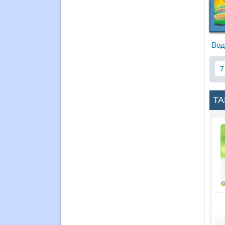
Вод
7
ТА