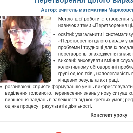
“Перетворення цілого вираз
Автор: вчитель математики Мараховсь
Метою цієї роботи є створення у
навичок з теми «Перетворення ці
освітні: узагальнити і систематиз
«Перетворення цілого виразу у м
проблеми і труднощі для їх подал
перетворень, знаходження значен
виховні: виховувати вміння слухат
колективному обговоренні пробле
групі однолітків , наполегливість 
кінцевих результатах праці.
розвиваючі: сприяти формуванню умінь використовувати
виділення головного, перенесення знань у нову ситуацію
вирішення завдань в залежності від конкретних умов; рефле
оцінка процесу і результатів діяльності.
Конспект уроку