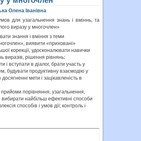
у у многочлен”
ка Олена Іванівна
мов для узагальнення знань і вміннь, та
лого виразу у многочлен»
увати знання і вміння з теми
ногочлен», виявити «приховані»
ьшої корекції, удосконалювати навички
ь виразів, рішення рівнянь;
и і вступати в діалог, брати участь у
м, будувати продуктивну взаємодію у
в досягненні мети і зацікавленість в
 прийоми порівняння, узагальнення,
, вибирати найбільш ефективні способи
ксія способів і умов дії; контроль і