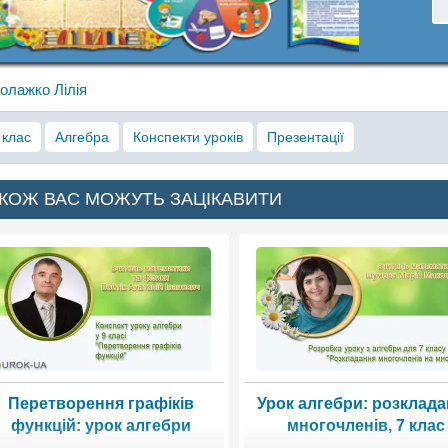
олажко Лілія
 клас
Алгебра
Конспекти уроків
Презентації
КОЖ ВАС МОЖУТЬ ЗАЦІКАВИТИ
Перетворення графіків
Урок алгебри: розклад
функцій: урок алгебри
многочленів, 7 клас