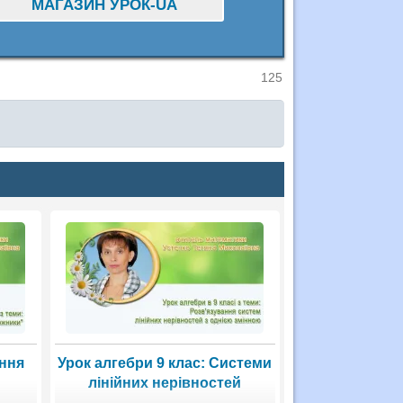
МАГАЗИН УРОК-UA
125
ання
Урок алгебри 9 клас: Системи
лінійних нерівностей