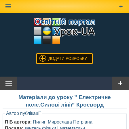
Наверх
ДОДАТИ РОЗРОБКУ
Матеріали до уроку ” Електричне
поле.Силові лінії” Кросворд
Автор публікації
ПІБ автора:
Пилип Мирослава Петрівна
Посада:
вчитель фізики і математики