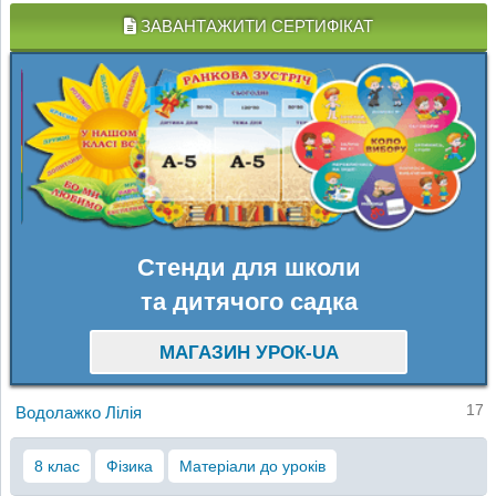
ЗАВАНТАЖИТИ СЕРТИФІКАТ
Стенди для школи
та дитячого садка
МАГАЗИН УРОК-UA
17
Водолажко Лілія
8 клас
Фізика
Матеріали до уроків