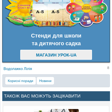
Стенди для школи
та дитячого садка
МАГАЗИН УРОК-UA
8
Водолажко Лілія
Корисні поради
Новини
ТАКОЖ ВАС МОЖУТЬ ЗАЦІКАВИТИ