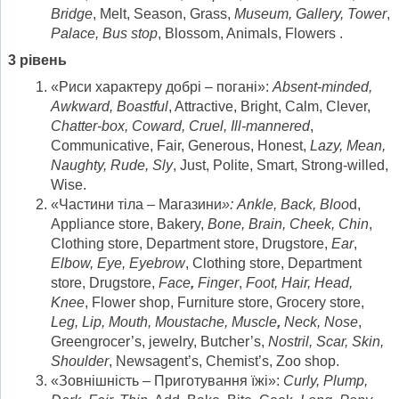
Bridge
, Melt, Season, Grass,
Museum, Gallery, Tower
,
Palace, Bus stop
, Blossom, Animals, Flowers .
3 рівень
«Риси характеру добрі – погані»:
Absent-minded,
Awkward, Boastful
, Attractive, Bright, Calm, Clever,
Chatter-box, Coward, Cruel, Ill-mannered
,
Communicative, Fair, Generous, Honest,
Lazy, Mean,
Naughty, Rude, Sly
, Just, Polite, Smart, Strong-willed,
Wise.
«Частини тіла – Магазини
»:
Ankle, Back, Bloo
d,
Appliance store, Bakery,
Bone, Brain, Cheek, Chin
,
Clothing store, Department store, Drugstore,
Ear
,
Elbow, Eye, Eyebrow
, Clothing store, Department
store, Drugstore,
Face
,
Finger
,
Foot, Hair, Head,
Knee
, Flower shop, Furniture store, Grocery store,
Leg, Lip,
Mouth, Moustache, Muscle
,
Neck, Nose
,
Greengrocer’s, jewelry, Butcher’s,
Nostril, Scar, Skin,
Shoulder
, Newsagent’s, Chemist’s, Zoo shop.
«Зовнішність – Приготування їжі»:
Curly, Plump,