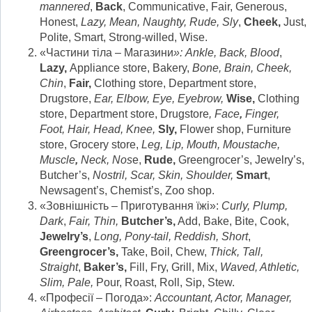
mannered
,
Back
, Communicative, Fair, Generous,
Honest,
Lazy, Mean, Naughty, Rude, Sly
,
Cheek,
Just,
Polite, Smart, Strong-willed, Wise.
«Частини тіла – Магазини
»:
Ankle, Back, Blood
,
Lazy,
Appliance store, Bakery,
Bone, Brain, Cheek,
Chin
,
Fair,
Clothing store, Department store,
Drugstore,
Ear, Elbow, Eye, Eyebrow,
Wise,
Clothing
store, Department store, Drugstore
, Face
,
Finger,
Foot, Hair, Head, Knee,
Sly,
Flower shop, Furniture
store, Grocery store,
Leg, Lip, Mouth, Moustache,
Muscle
,
Neck, Nos
e,
Rude,
Greengrocer’s, Jewelry’s,
Butcher’s,
Nostril, Scar, Skin, Shoulder,
Smart
,
Newsagent’s, Chemist’s, Zoo shop.
«Зовнішність – Приготування їжі»:
Curly, Plump,
Dark
,
Fair, Thin,
Butcher’s,
Add, Bake, Bite, Cook,
Jewelry’s
,
Long, Pony-tail, Reddish, Short
,
Greengrocer’s,
Take, Boil, Chew,
Thick, Tall,
Straight
,
Baker’s,
Fill, Fry, Grill, Mix,
Waved
, Athletic,
Slim, Pale,
Pour, Roast, Roll, Sip, Stew.
«Професії – Погода»:
Accountant, Actor, Manager,