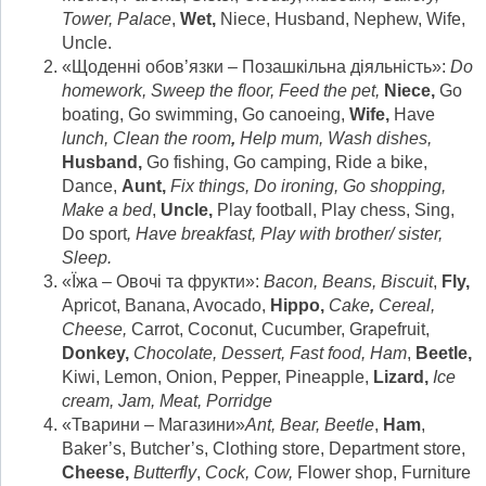
Tower, Palace
,
Wet,
Niece, Husband, Nephew, Wife,
Uncle.
«Щоденні обов’язки – Позашкільна діяльність»:
Do
homework, Sweep the floor, Feed the pet,
Niece,
Go
boating, Go swimming, Go canoeing,
Wife,
Have
lunch, Clean the room
,
Help mum, Wash dishes,
Husband
,
Go fishing, Go camping, Ride a bike,
Dance,
Aunt,
Fix things, Do ironing, Go shopping,
Make a bed
,
Uncle,
Play football, Play chess, Sing,
Do sport
, Have breakfast, Play with brother/ sister,
Sleep.
«Їжа – Овочі та фрукти»:
Bacon, Beans, Biscuit
,
Fly,
Apricot, Banana, Avocado,
Hippo,
Cake
,
Cereal,
Cheese,
Carrot, Coconut, Cucumber, Grapefruit,
Donkey,
Chocolate, Dessert, Fast food
,
Ham
,
Beetle,
Kiwi, Lemon, Onion, Pepper, Pineapple,
Lizard,
Ice
cream
,
Jam, Meat, Porridge
«Тварини – Магазини»
Ant, Bear, Beetle
,
Ham
,
Baker’s, Butcher’s, Clothing store, Department store,
Cheese,
Butterfly
,
Cock, Cow,
Flower shop, Furniture