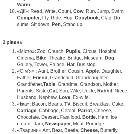
Warm
.
«Дії»: Read, Write, Count,
Cow
, Run, Jump, Swim,
Computer
, Fly, Ride, Hop,
Copybook
, Clap, Do
sums, Sit down,
Pen
, Stand up.
2
рівень
«Місто»: Zoo, Church,
Pupils
, Circus, Hospital,
Cinema,
Bike
, Theatre, Bridge, Museum,
Dog
,
Gallery, Tower, Palace,
Hat
, Bus stop.
«Сім’я» : Aunt, Brother, Cousin,
Apple
, Daughter,
Father,
Friend
, Grandchild, Granddaughter,
Grandfather,
Table
, Grandma, Grandson, Mother,
Parents, Sister,
Cat
, Son, Wife, Uncle,
Rabbit
, Niece,
Husband, Nephew,
Love
, Ex-wife.
«Їжа»: Bacon, Beans,
TV,
Biscuit, Breakfast, Cake
,
Carriage
, Cabbage, Cereal,
Parrot
, Cheese,
Chocolate, Dessert, Fast food,
Bottle
, Ham, Ice
cream , Jam,
Newspaper,
Meat, Porridge
«Тварини» Ant, Bear, Beetle,
Cheese,
Butterfly,