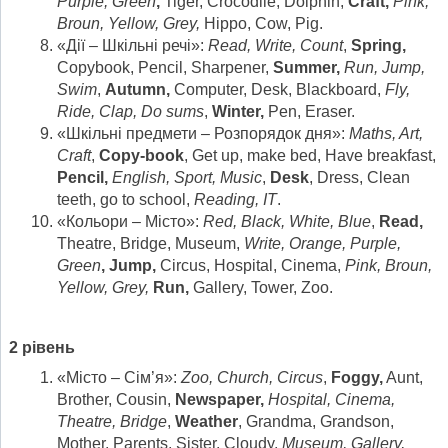
Purple, Green
,
Tiger, Crocodile, Dolphin,
Craft,
Pink,
Broun, Yellow, Grey,
Hippo, Cow, Pig.
«Дії – Шкільні речі»:
Read, Write, Count
,
Spring,
Copybook, Pencil, Sharpener,
Summer,
Run, Jump,
Swim
,
Autumn,
Computer, Desk, Blackboard,
Fly,
Ride, Clap, Do sums
,
Winter,
Pen, Eraser.
«Шкільні предмети – Розпорядок дня»:
Maths, Art,
Craft
,
Copy-book
, Get up, make bed, Have breakfast,
Pencil,
English, Sport, Music
,
Desk
, Dress, Clean
teeth, go to school,
Reading, IT
.
«Кольори – Місто»:
Red, Black, White, Blue
,
Read,
Theatre, Bridge, Museum,
Write, Orange, Purple,
Green
, Jump,
Circus, Hospital, Cinema,
Pink, Broun,
Yellow, Grey,
Run,
Gallery, Tower, Zoo.
2 рівень
«Місто – Сім’я»:
Zoo, Church, Circus
,
Foggy,
Aunt,
Brother, Cousin,
Newspaper,
Hospital, Cinema,
Theatre, Bridge
,
Weather
, Grandma, Grandson,
Mother, Parents, Sister, Cloudy,
Museum, Gallery,