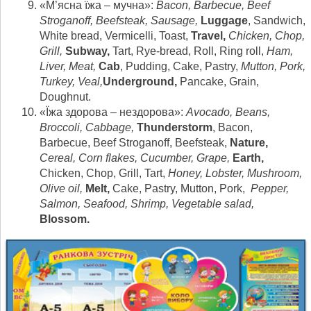
«М’ясна їжа – мучна»:
Bacon, Barbecue, Beef
Stroganoff, Beefsteak, Sausage,
Luggage
, Sandwich,
White bread, Vermicelli, Toast,
Travel,
Chicken, Chop,
Grill,
Subway,
Tart, Rye-bread, Roll, Ring roll,
Ham,
Liver, Meat,
Cab
, Pudding, Cake, Pastry,
Mutton, Pork,
Turkey, Veal,
Underground,
Pancake, Grain,
Doughnut.
«Їжа здорова – нездорова»:
Avocado, Beans,
Broccoli, Cabbage,
Thunderstorm
, Bacon,
Barbecue, Beef Stroganoff, Beefsteak,
Nature,
Cereal, Corn flakes, Cucumber, Grape,
Earth,
Chicken, Chop, Grill, Tart,
Honey, Lobster, Mushroom,
Olive oil,
Melt,
Cake, Pastry, Mutton, Pork,
Pepper,
Salmon, Seafood, Shrimp, Vegetable salad,
Blossom
.