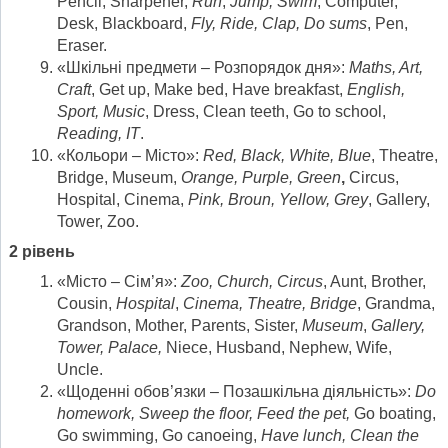
Pencil, Sharpener,
Run
,
Jump, Swim
, Computer,
Desk, Blackboard,
Fly, Ride, Clap, Do sums
, Pen,
Eraser.
«Шкільні предмети – Розпорядок дня»:
Maths, Art,
Craft
, Get up, Make bed, Have breakfast,
English,
Sport, Music
, Dress, Clean teeth, Go to school,
Reading, IT
.
«Кольори – Місто»:
Red, Black, White, Blue
, Theatre,
Bridge, Museum,
Orange
, Purple, Green
,
Circus,
Hospital, Cinema,
Pink, Broun, Yellow, Grey
, Gallery,
Tower, Zoo.
2 рівень
«Місто – Сім’я»:
Zoo, Church, Circus
, Aunt, Brother,
Cousin,
Hospital
,
Cinema, Theatre, Bridge
, Grandma,
Grandson, Mother, Parents, Sister,
Museum
,
Gallery,
Tower, Palace,
Niece, Husband, Nephew, Wife,
Uncle.
«Щоденні обов’язки – Позашкільна діяльність»:
Do
homework, Sweep the floor, Feed the pet,
Go boating,
Go swimming, Go canoeing,
Have lunch, Clean the