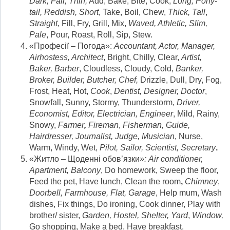
Dark, Fair, Thin,
Add, Bake, Bite, Cook,
Long, Pony-
tail, Reddish, Short
, Take, Boil, Chew,
Thick, Tall
,
Straight
, Fill, Fry, Grill, Mix,
Waved
, Athletic, Slim,
Pale
, Pour, Roast, Roll, Sip, Stew.
«Професії – Погода»:
Accountant, Actor, Manager,
Airhostess, Architect
, Bright, Chilly, Clear,
Artist,
Baker, Barber
, Cloudless, Cloudy, Cold,
Banker,
Broker, Builder, Butcher, Chef,
Drizzle, Dull, Dry, Fog,
Frost, Heat, Hot,
Cook
,
Dentist, Designer, Doctor
,
Snowfall, Sunny, Stormy, Thunderstorm,
Driver,
Economist, Editor, Electrician, Engineer
, Mild, Rainy,
Snowy,
Farmer
,
Fireman
,
Fisherman, Guide,
Hairdresser, Journalist, Judge, Musician
, Nurse,
Warm, Windy, Wet,
Pilot, Sailor, Scientist, Secretary
.
«Житло – Щоденні обов’язки
»:
Air conditioner,
Apartment, Balcony
, Do homework, Sweep the floor,
Feed the pet, Have lunch, Clean the room
,
Chimney
,
Doorbell, Farmhouse, Flat, Garage
, Help mum, Wash
dishes, Fix things, Do ironing, Cook dinner, Play with
brother/ sister,
Garden, Hostel, Shelter, Yard
,
Window,
Go shopping, Make a bed, Have breakfast.