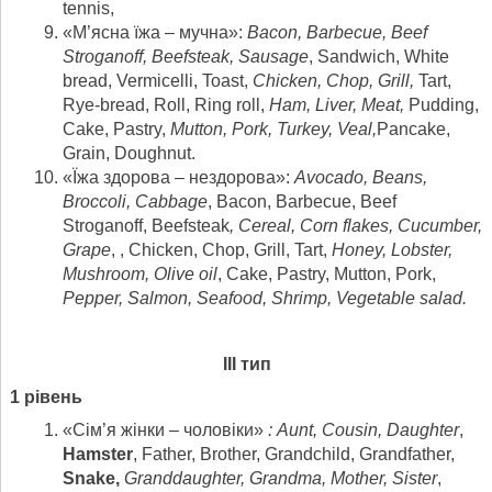
tennis,
«М’ясна їжа – мучна»:
Bacon, Barbecue, Beef
Stroganoff, Beefsteak, Sausage
, Sandwich, White
bread, Vermicelli, Toast,
Chicken, Chop, Grill,
Tart,
Rye-bread, Roll, Ring roll,
Ham, Liver, Meat,
Pudding,
Cake, Pastry,
Mutton, Pork, Turkey, Veal,
Pancake,
Grain, Doughnut.
«Їжа здорова – нездорова»:
Avocado, Beans,
Broccoli, Cabbage
, Bacon, Barbecue, Beef
Stroganoff, Beefsteak
, Cereal, Corn flakes, Cucumber,
Grape
, , Chicken, Chop, Grill, Tart,
Honey, Lobster,
Mushroom, Olive oil
, Cake, Pastry, Mutton, Pork,
Pepper, Salmon, Seafood, Shrimp, Vegetable salad
.
ІІІ тип
1 рівень
«Сім’я жінки – чоловіки»
:
Aunt
,
Cousin, Daughter
,
Hamster
, Father, Brother, Grandchild, Grandfather,
Snake,
Granddaughter
,
Grandma
,
Mother
,
Sister
,