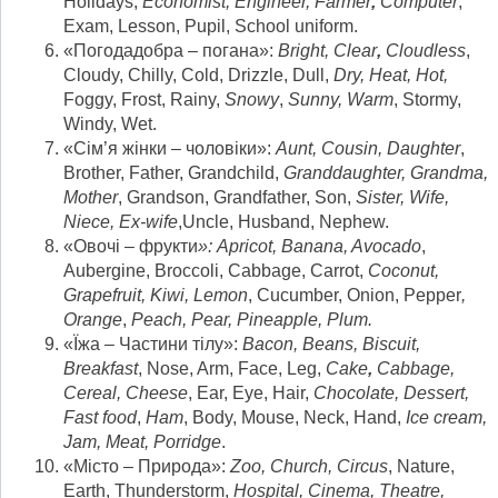
Holidays,
Economist, Engineer, Farmer
,
Computer
,
Exam, Lesson, Pupil, School uniform.
«Погодадобра – погана»:
Bright, Clear
,
Cloudless
,
Cloudy, Chilly, Cold, Drizzle, Dull,
Dry, Heat, Hot,
Foggy, Frost, Rainy,
Snowy
,
Sunny, Warm
, Stormy,
Windy, Wet.
«Сім’я жінки – чоловіки»:
Aunt
,
Cousin
,
Daughter
,
Brother, Father, Grandchild,
Granddaughter
,
Grandma
,
Mother
, Grandson, Grandfather, Son,
Sister
,
Wife,
Niece, Ex-wife
,Uncle, Husband, Nephew.
«Овочі – фрукти
»:
Apricot, Banana, Avocado
,
Aubergine, Broccoli, Cabbage, Carrot,
Coconut,
Grapefruit, Kiwi, Lemon
, Cucumber, Onion, Pepper
,
Orange
,
Peach, Pear, Pineapple, Plum.
«Їжа – Частини тілу»:
Bacon, Beans, Biscuit,
Breakfast
, Nose, Arm, Face, Leg,
Cake
,
Cabbage,
Cereal, Cheese
, Ear, Eye, Hair,
Chocolate, Dessert,
Fast food
,
Ham
, Body, Mouse, Neck, Hand,
Ice cream
,
Jam, Meat, Porridge
.
«Місто – Природа»:
Zoo, Church, Circus
, Nature,
Earth, Thunderstorm,
Hospital, Cinema, Theatre,