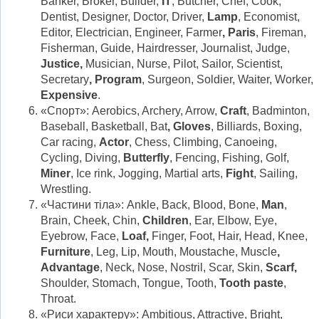
Banker, Broker, Builder,
IT
, Butcher, Chef, Cook,
Dentist, Designer, Doctor, Driver,
Lamp
, Economist,
Editor, Electrician, Engineer, Farmer
, Paris
, Fireman,
Fisherman, Guide, Hairdresser, Journalist, Judge,
Justice,
Musician, Nurse, Pilot, Sailor, Scientist,
Secretary
, Program
, Surgeon, Soldier, Waiter, Worker,
Expensive
.
«Спорт»: Aerobics, Archery, Arrow,
Craft
, Badminton,
Baseball, Basketball, Bat
, Gloves
, Billiards, Boxing,
Car racing,
Actor
, Chess, Climbing, Canoeing,
Cycling, Diving,
Butterfly
, Fencing, Fishing, Golf,
Miner
, Ice rink, Jogging, Martial arts,
Fight
, Sailing,
Wrestling.
«Частини тіла»: Ankle, Back, Blood, Bone,
Man
,
Brain, Cheek, Chin,
Children
, Ear, Elbow, Eye,
Eyebrow, Face,
Loaf,
Finger, Foot, Hair, Head, Knee,
Furniture
, Leg, Lip, Mouth, Moustache, Muscle
,
Advantage
, Neck, Nose, Nostril, Scar, Skin,
Scarf,
Shoulder, Stomach, Tongue, Tooth,
Tooth paste
,
Throat.
«Риси характеру»: Ambitious, Attractive, Bright,