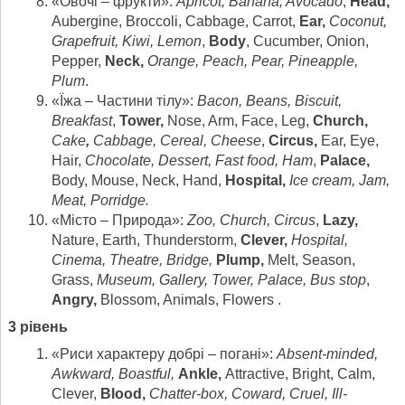
«Овочі – фрукти»:
Apricot, Banana, Avocado
,
Head,
Aubergine, Broccoli, Cabbage, Carrot,
Ear,
Coconut,
Grapefruit, Kiwi, Lemon
,
Body
, Cucumber, Onion,
Pepper,
Neck,
Orange
, Peach, Pear, Pineapple,
Plum
.
«Їжа – Частини тілу»:
Bacon, Beans, Biscuit,
Breakfast
,
Tower,
Nose, Arm, Face, Leg,
Church,
Cake
,
Cabbage, Cereal, Cheese
,
Circus,
Ear, Eye,
Hair,
Chocolate, Dessert, Fast food
,
Ham
,
Palace,
Body, Mouse, Neck, Hand,
Hospital,
Ice cream
,
Jam,
Meat, Porridge.
«Місто – Природа»:
Zoo, Church, Circus
,
Lazy,
Nature, Earth, Thunderstorm,
Clever,
Hospital,
Cinema, Theatre, Bridge,
Plump,
Melt, Season,
Grass,
Museum, Gallery, Tower, Palace, Bus stop
,
Angry,
Blossom, Animals, Flowers .
3 рівень
«Риси характеру добрі – погані»:
Absent-minded,
Awkward, Boastful,
Ankle,
Attractive, Bright, Calm,
Clever,
Blood,
Chatter-box, Coward, Cruel, Ill-