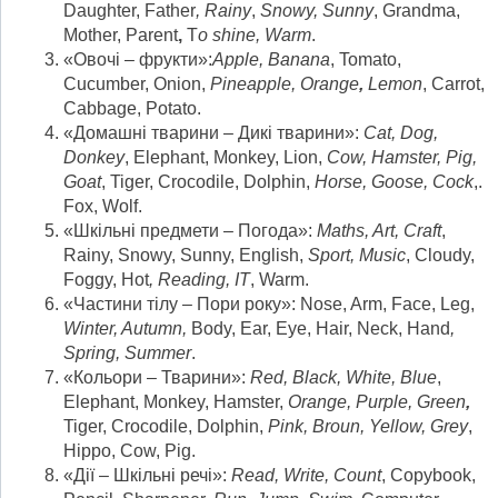
Daughter, Father
, Rainy
,
Snowy, Sunny
, Grandma,
Mother, Parent
,
T
o shine, Warm
.
«Овочі – фрукти»:
Apple, Banana
, Tomato,
Cucumber, Onion,
Pineapple,
Orange
,
Lemon
, Carrot,
Cabbage, Potato.
«Домашні тварини – Дикі тварини»:
Cat, Dog,
Donkey
, Elephant, Monkey, Lion,
Cow, Hamster, Pig,
Goat
, Tiger, Crocodile, Dolphin,
Horse, Goose, Cock
,.
Fox, Wolf.
«Шкільні предмети – Погода»:
Maths, Art, Craft
,
Rainy, Snowy, Sunny, English,
Sport, Music
, Cloudy,
Foggy, Hot
, Reading, IT
, Warm.
«Частини тілу – Пори року»: Nose, Arm, Face, Leg,
Winter, Autumn,
Body, Ear, Eye, Hair, Neck, Hand
,
Spring, Summer
.
«Кольори – Тварини»:
Red, Black, White, Blue
,
Elephant, Monkey, Hamster,
Orange
, Purple, Green
,
Tiger, Crocodile, Dolphin,
Pink, Broun, Yellow, Grey
,
Hippo, Cow, Pig.
«Дії – Шкільні речі»:
Read, Write, Count
, Copybook,