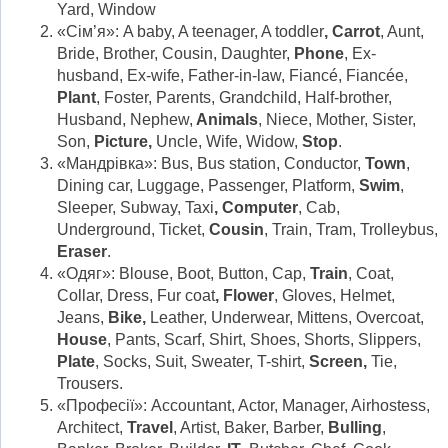
Yard, Window
«Сім’я»: A baby, A teenager, A toddler
, Carrot
, Aunt,
Bride, Brother, Cousin, Daughter,
Phone
, Ex-
husband, Ex-wife, Father-in-law, Fiancé, Fiancée,
Plant
, Foster, Parents, Grandchild, Half-brother,
Husband, Nephew,
Animals
, Niece, Mother, Sister,
Son,
Picture,
Uncle, Wife, Widow,
Stop
.
«Мандрівка»: Bus, Bus station, Conductor,
Town
,
Dining car, Luggage, Passenger, Platform,
Swim
,
Sleeper, Subway, Taxi
, Computer
, Cab,
Underground, Ticket,
Cousin
, Train, Tram, Trolleybus,
Eraser
.
«Одяг»: Blouse, Boot, Button, Cap,
Train
, Coat,
Collar, Dress, Fur coat
, Flower
, Gloves, Helmet,
Jeans,
Bike,
Leather, Underwear, Mittens, Overcoat,
House
, Pants, Scarf, Shirt, Shoes, Shorts, Slippers,
Plate
, Socks, Suit, Sweater, T-shirt,
Screen,
Tie,
Trousers.
«Професії»: Accountant, Actor, Manager, Airhostess,
Architect,
Travel
, Artist, Baker, Barber,
Bulling
,