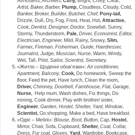
Airhostess, Architect
,
Curly,
Bright, Chilly, Clear,
Artist, Baker, Barber,
Plump,
Cloudless, Cloudy, Cold,
Banker, Broker, Builder, Butcher, Chef,
Pony-tail,
Drizzle, Dull, Dry, Fog, Frost, Heat, Hot,
Attractive,
Cook, Dentist, Designer, Doctor
, Snowfall, Sunny,
Stormy, Thunderstorm,
Pale,
Driver, Economist, Editor,
Electrician, Engineer,
Mild, Rainy, Snowy,
Slim,
Farmer
,
Fireman, Fisherman, Guide, Hairdresser,
Journalist, Judge, Musician, Nurse
, Warm, Windy,
Wet, Tall, Pilot,
Sailor, Scientist, Secretary
.
«Житло – Щоденні обов’язки»:
Air conditioner,
Apartment, Balcony
,
Cook,
Do homework, Sweep the
floor, Feed the pet, Have lunch, Clean the room
,
Driver,
Chimney, Doorbell, Farmhouse, Flat, Garage
,
Nurse,
Help mum, Wash dishes, Fix things, Do
ironing, Cook dinner, Play with brother/ sister,
Engineer
,
Garden, Hostel, Shelter, Yard, Window
,
Scientist,
Go shopping, Make a bed, Have breakfast.
«Одяг – Меблі»:
Blouse, Boot, Button, Cap
,
Hostel,
Mirror, Chair, Sofa, Cupboard,
Shelter,
Coat
,
Collar,
Dress, Fur coat, Gloves
,
Yard,
Wardrobe, Bookcase,