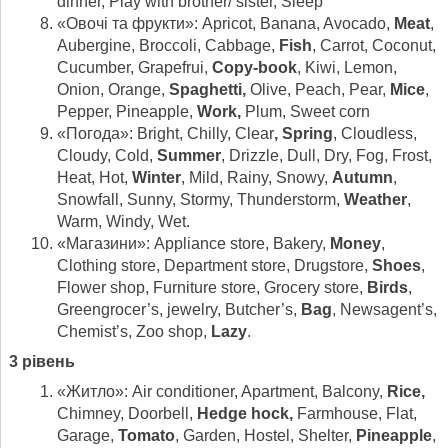
dinner, Play with brother/ sister, Sleep
«Овочі та фрукти»: Apricot, Banana, Avocado,
Meat
,
Aubergine, Broccoli, Cabbage,
Fish
, Carrot, Coconut,
Cucumber, Grapefrui,
Copy-book
, Kiwi, Lemon,
Onion, Orange,
Spaghetti,
Olive, Peach, Pear,
Mice
,
Pepper, Pineapple,
Work,
Plum, Sweet corn
«Погода»: Bright, Chilly, Clear
, Spring
, Cloudless,
Cloudy, Cold,
Summer
, Drizzle, Dull, Dry, Fog, Frost,
Heat, Hot,
Winter
, Mild, Rainy, Snowy,
Autumn
,
Snowfall, Sunny, Stormy, Thunderstorm,
Weather
,
Warm, Windy, Wet.
«Магазини»: Appliance store, Bakery,
Money
,
Clothing store, Department store, Drugstore,
Shoes
,
Flower shop, Furniture store, Grocery store,
Birds
,
Greengrocer’s, jewelry, Butcher’s,
Bag
, Newsagent’s,
Chemist’s, Zoo shop,
Lazy
.
3
рівень
«Житло»: Air conditioner, Apartment, Balcony,
Rice,
Chimney, Doorbell,
Hedge hock,
Farmhouse, Flat,
Garage,
Tomato
, Garden, Hostel, Shelter,
Pineapple
,