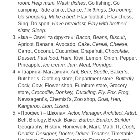
room
,
Help mum, Wash dishes
, Go fishing, Go
camping, Ride a bike, Dance,
Fix things, Do ironing,
Go shopping, Make a bed,
Play football, Play chess,
Sing, Do sport,
Have breakfast, Play with brother/
sister, Sleep.
«Їжа – Овочі та фрукти»:
Bacon, Beans, Biscuit
,
Apricot, Banana, Avocado,
Cake
,
Cereal, Cheese
,
Carrot, Coconut, Cucumber, Grapefruit,
Chocolate,
Dessert
,
Fast food
,
Ham
, Kiwi, Lemon, Onion, Pepper,
Pineapple,
Ice cream
,
Jam, Meat, Porridge.
«Тварини- Магазини»:
Ant, Bear, Beetle
, Baker’s,
Butcher’s, Clothing store, Department store,
Butterfly,
Cock, Cow
, Flower shop, Furniture store, Grocery
store,
Crocodile, Donkey, Duckling, Fly, Fox, Frog
,
Newsagent’s, Chemist’s, Zoo shop,
Goat, Hen
,
Kangaroo, Lion, Lizard
.
«Професії – Школа»:
Actor, Manager, Architect, Artist
,
Bell, Biology, Break,
Baker, Barber, Banker, Builder
,
Geography, History, Homework, Mark, Math, IT,
Cook,
Dentist, Designer, Doctor, Driver, Teacher,
Timetable,