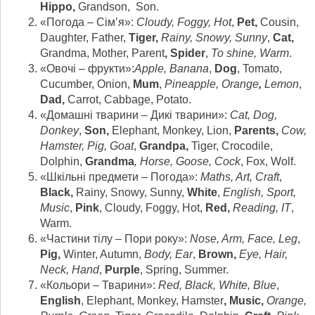
Hippo,
Grandson, Son.
«Погода – Сім’я»:
Cloudy, Foggy, Hot
,
Pet,
Cousin,
Daughter, Father,
Tiger,
Rainy, Snowy, Sunny
,
Cat,
Grandma, Mother, Parent
,
Spider
,
To shine, Warm
.
«Овочі – фрукти»:
Apple, Banana
,
Dog
, Tomato,
Cucumber, Onion,
Mum
,
Pineapple, Orange
,
Lemon
,
Dad,
Carrot, Cabbage, Potato.
«Домашні тварини – Дикі тварини»:
Cat, Dog,
Donkey
,
Son,
Elephant, Monkey, Lion,
Parents,
Cow,
Hamster, Pig, Goat
,
Grandpa,
Tiger, Crocodile,
Dolphin,
Grandma
, Horse, Goose, Cock
, Fox, Wolf.
«Шкільні предмети – Погода»:
Maths, Art, Craft
,
Black,
Rainy, Snowy, Sunny,
White
,
English, Sport,
Music
,
Pink
, Cloudy, Foggy, Hot,
Red,
Reading
, IT
,
Warm.
«Частини тілу – Пори року»:
Nose, Arm, Face, Leg
,
Pig,
Winter, Autumn,
Body, Ear
,
Brown,
Eye, Hair,
Neck, Hand
,
Purple
, Spring, Summer.
«Кольори – Тварини»:
Red, Black, White, Blue
,
English
, Elephant, Monkey, Hamster
, Music,
Orange
,