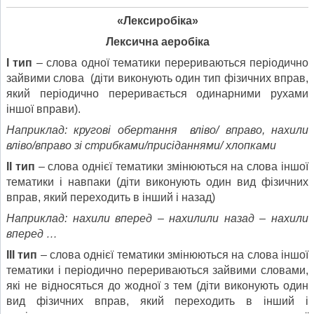
«Лексиробіка»
Лексична аеробіка
І тип
– слова одної тематики перериваються періодично
зайвими слова (діти виконують один тип фізичних вправ,
який періодично переривається одинарними рухами
іншої вправи).
Наприклад: кругові обертання вліво/ вправо, нахили
вліво/вправо зі стрибками/присіданнями/ хлопками
ІІ тип
– слова однієї тематики змінюються на слова іншої
тематики і навпаки (діти виконують один вид фізичних
вправ, який переходить в інший і назад)
Наприклад: нахили вперед – нахилили назад – нахили
вперед …
ІІІ тип
– слова однієї тематики змінюються на слова іншої
тематики і періодично перериваються зайвими словами,
які не відносяться до жодної з тем (діти виконують один
вид фізичних вправ, який переходить в інший і