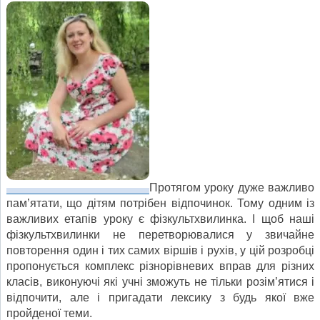
Протягом уроку дуже важливо
пам’ятати, що дітям потрібен відпочинок. Тому одним із
важливих етапів уроку є фізкультхвилинка. І щоб наші
фізкультхвилинки не перетворювалися у звичайне
повторення один і тих самих віршів і рухів, у цій розробці
пропонується комплекс різнорівневих вправ для різних
класів, виконуючі які учні зможуть не тільки розім’ятися і
відпочити, але і пригадати лексику з будь якої вже
пройденої теми.