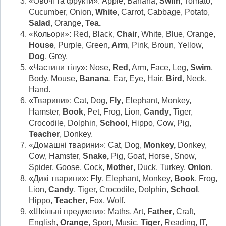
«Овочі та фрукти»: Apple, Banana,
Swim
, Tomato,
Cucumber, Onion,
White
, Carrot, Cabbage, Potato,
Salad
, Orange
, Tea.
«Кольори»: Red, Black,
Chair
, White, Blue, Orange,
House
, Purple, Green
, Arm
, Pink, Broun, Yellow,
Dog
, Grey.
«Частини тілу»: Nose,
Red
, Arm, Face, Leg,
Swim
,
Body, Mouse,
Banana
, Ear, Eye, Hair,
Bird
, Neck,
Hand.
«Тварини»: Cat, Dog,
Fly
, Elephant, Monkey,
Hamster,
Book
, Pet, Frog, Lion,
Candy
, Tiger,
Crocodile, Dolphin,
School
, Hippo, Cow, Pig,
Teacher
, Donkey.
«Домашні тварини»: Cat, Dog,
Monkey,
Donkey,
Cow, Hamster,
Snake,
Pig, Goat, Horse, Snow,
Spider, Goose, Cock,
Mother
, Duck, Turkey,
Onion
.
«Дикі тварини»:
Fly
, Elephant, Monkey,
Book
, Frog,
Lion,
Candy
, Tiger, Crocodile, Dolphin,
School
,
Hippo,
Teacher
, Fox, Wolf.
«Шкільні предмети»: Maths, Art,
Father
, Craft,
English,
Orange
, Sport, Music,
Tiger
, Reading, IT,