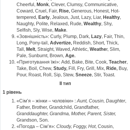
Cheerful,
Monk
, Clever, Clumsy, Communicative,
Coward, Cruel, Fair,
Rise,
Generous, Honest, Hot-
tempered,
Early
, Jealous, Just, Lazy, Liar,
Healthy
,
Naughty, Polite, Relaxed, Rude,
Wealthy
, Shy,
Selfish, Sly, Wise,
Make
.
«Зовнішність»: Curly, Plump, Dark,
Lazy
, Fair, Thin,
Long, Pony-tail,
Advertize,
Reddish, Short, Thick,
Tall,
Melt
, Straight, Waved, Athletic,
Weathe
r, Slim,
Pale, Sunburnt, Brown,
Age.
«Приготування їжі»: Add, Bake, Bite, Cook,
Teacher
,
Take, Boil, Chew,
Study,
Fill, Fry, Grill, Mix,
Ride,
Buy,
Pour, Roast, Roll, Sip, Stew,
Sneeze
, Stir, Toast.
ІІ тип
1 рівень
«Сім’я – жінки – чоловіки» :
Aunt
,
Cousin, Daughter
,
Father, Brother, Grandchild, Grandfather,
Granddaughter
,
Grandma
,
Mother
,
Parent
,
Sister,
Grandson, Son.
«Погода – Сім’я»:
Cloudy, Foggy, Hot
, Cousin,