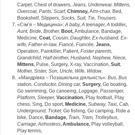
Carpet, Chest of drawers,
Jeans, Underwear, Mittens,
Overcoat, Pants, Scarf,
Chimney,
Arm-chair, Bed,
Bookshelf,
Slippers, Socks, Suit, Tie, Trousers.
«Сім’я – Медицина»:
A baby, A teenager, A toddler
,
Aunt, Bride, Brother,
Boot,
Ambulance, Bandage,
Medicine,
Coat,
Cousin, Daughter, Ex-husband, Ex-
wife, Father-in-law, Fiancé, Fiancée,
Jeans,
Operation, Painkiller, Patient,
Foster parents,
Grandchild, Half-brother, Husband, Nephew, Niece,
Mittens
, Pulse, Surgery, X-ray, Vaccination,
Suit
,
Mother, Sister, Son, Uncle, Wife, Widow
.
«Мандрівка – Позашкільна діяльність»:
Bus, Bus
station, Conductor, Dining car,
Surgery,
Go boating,
Go swimming, Go canoeing,
Luggage, Passenger,
Platform, Sleeper,
Vaccination,
Play football, Play
chess, Sing, Do sport,
Medicine,
Subway, Taxi
,
Cab,
Underground, Ticket,
Go fishing, Go camping, Ride a
bike, Dance
, Bandage,
Train, Tram, Trolleybus,
Carriage, Airhostess
, Ambulance,
Play volleyball,
Play tennis,