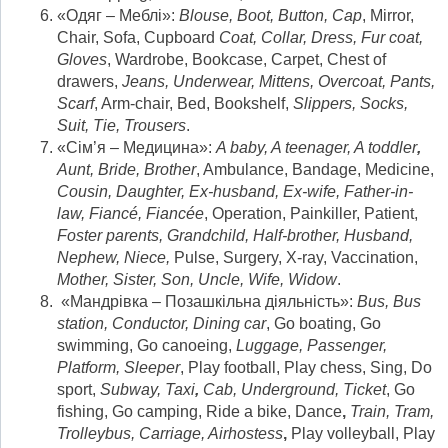
«Одяг – Меблі»:
Blouse, Boot, Button, Cap
, Mirror,
Chair, Sofa, Cupboard
Coat
,
Collar, Dress, Fur coat,
Gloves
, Wardrobe, Bookcase, Carpet, Chest of
drawers,
Jeans, Underwear, Mittens, Overcoat, Pants,
Scarf
, Arm-chair, Bed, Bookshelf,
Slippers, Socks,
Suit, Tie, Trousers
.
«Сім’я – Медицина»:
A baby, A teenager, A toddler
,
Aunt, Bride, Brother
, Ambulance, Bandage, Medicine,
Cousin, Daughter, Ex-husband, Ex-wife, Father-in-
law, Fiancé, Fiancée
, Operation, Painkiller, Patient,
Foster parents, Grandchild, Half-brother, Husband,
Nephew, Niece,
Pulse, Surgery, X-ray, Vaccination,
Mother, Sister, Son, Uncle, Wife, Widow
.
«Мандрівка – Позашкільна діяльність»:
Bus, Bus
station, Conductor, Dining car
, Go boating, Go
swimming, Go canoeing,
Luggage, Passenger,
Platform, Sleeper
, Play football, Play chess, Sing, Do
sport,
Subway, Taxi
,
Cab,
Underground, Ticket
, Go
fishing, Go camping, Ride a bike, Dance
,
Train, Tram,
Trolleybus, Carriage, Airhostess
,
Play volleyball, Play