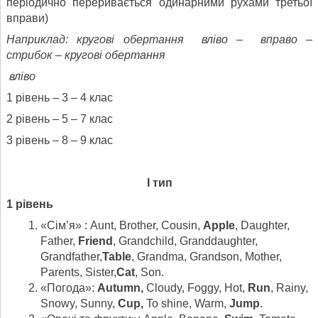
періодично переривається одинарними рухами третьої
вправи)
Наприклад: кругові обертання вліво – вправо –
стрибок – кругові обертання
вліво
1 рівень – 3 – 4 клас
2 рівень – 5 – 7 клас
3 рівень – 8 – 9 клас
І тип
1 рівень
«Сім’я» : Aunt, Brother, Cousin,
Apple
, Daughter,
Father,
Friend
, Grandchild, Granddaughter,
Grandfather,
Table
, Grandma, Grandson, Mother,
Parents, Sister,
Cat
, Son.
«Погода»:
Autumn,
Cloudy, Foggy, Hot,
Run
, Rainy,
Snowy, Sunny,
Cup,
To shine, Warm,
Jump
.