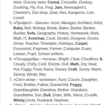
store, Grocery store,
Cereal,
Crocodile, Donkey,
Duckling, Fly, Fox, Frog,
Jam
,
Newsagent’s,
Chemist’s, Zoo shop,
Goat, Hen
,
Kangaroo, Lion,
Lizar
d.
«Професії – Школа»:
Actor, Manager, Architect, Artist,
Baby,
Bell, Biology, Break,
Baker, Barber, Banker,
Builder,
Sofa
, Geography, History, Homework, Mark,
Math, IT,
Armchair,
Cook, Dentist, Designer, Doctor,
Driver, Teacher,
Timetable, Holidays,
Carpet
,
Economist, Engineer, Farmer
,
Computer, Exam,
Lesson, Pupil, School uniform.
«Погодадобра – погана»:
Bright, Clear, Cloudless,
It,
Cloudy, Chilly, Cold, Drizzle, Dull,
Math
,
Dry, Heat,
Hot,
Foggy, Frost, Rainy, Snowy,
Craft
,
Sunny, Warm
,
Stormy, Windy, Wet.
«Сім’я жінки – чоловіки»:
Aunt
,
Cousin
,
Daughter
,
Frost, Brother, Father, Grandchild,
Foggy,
Granddaughter
,
Grandma
,
Mother
, Grandson,
Grandfather, Son,
Dull,
Sister
,
Wife, Niece, Ex-wife,
Windy,
Uncle, Husband, Nephew.