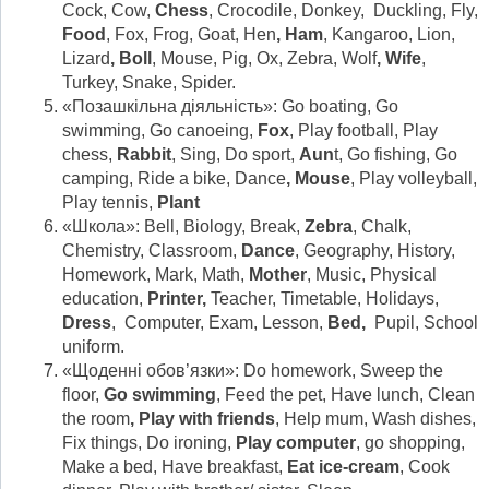
Cock, Cow,
Chess
, Crocodile, Donkey, Duckling, Fly,
Food
, Fox, Frog, Goat, Hen
, Ham
, Kangaroo, Lion,
Lizard
, Boll
, Mouse, Pig, Ox, Zebra, Wolf
, Wife
,
Turkey, Snake, Spider.
«Позашкільна діяльність»: Go boating, Go
swimming, Go canoeing,
Fox
, Play football, Play
chess,
Rabbit
, Sing, Do sport,
Aun
t, Go fishing, Go
camping, Ride a bike, Dance
, Mouse
, Play volleyball,
Play tennis,
Plant
«Школа»: Bell, Biology, Break,
Zebra
, Chalk,
Chemistry, Classroom,
Dance
, Geography, History,
Homework, Mark, Math,
Mother
, Music, Physical
education,
Printer,
Teacher, Timetable, Holidays,
Dress
, Computer, Exam, Lesson,
Bed,
Pupil, School
uniform.
«Щоденні обов’язки»: Do homework, Sweep the
floor,
Go swimming
, Feed the pet, Have lunch, Clean
the room
, Play with friends
, Help mum, Wash dishes,
Fix things, Do ironing,
Play computer
, go shopping,
Make a bed, Have breakfast,
Eat ice-cream
, Cook