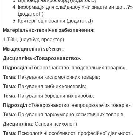
Відповіді на кросворд (додаток В)
Інформація для слайд-шоу «Чи знаєте ви що…?»
(додаток Г)
Критерії оцінювання (додаток Д)
Матеріально-технічне забезпечення:
1.ТЗН, (ноутбук, проектор)
Міждисциплінні зв’язки :
Дисципліна «Товарознавство».
Підрозділ
«Товарознавство продовольчих товарів».
Тема:
Пакування кисломолочних товарів;
Тема:
Пакування рибних консервів;
Тема:
Пакування борошняних виробів.
Підрозділ
«Товарознавство непродовольчих товарів»
Тема:
Пакування парфумерно-косметичних товарів.
Дисципліна:
Основи психології
Тема:
Психологічні особливості професійної діяльності.