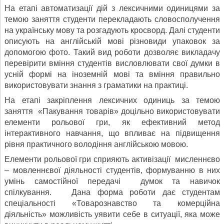
На етапі автоматизації дій з лексичними одиницями за
темою заняття студенти перекладають словосполучення
на українську мову та розгадують кросворд. Далі студенти
описують на англійській мові різновиди упаковок за
допомогою фото. Такий вид роботи дозволяє викладачу
перевірити вміння студентів висловлювати свої думки в
усній формі на іноземній мові та вміння правильно
використовувати знання з граматики на практиці.
На етапі закріплення лексичних одиниць за темою
заняття «Пакування товарів» доцільно використовувати
елементи рольової гри, як ефективний метод
інтерактивного навчання, що впливає на підвищення
рівня практичного володіння англійською мовою.
Елементи рольової гри сприяють активізації мисленнєво
– мовленнєвої діяльності студентів, формуванню в них
умінь самостійної передачі думок та навичок
спілкування. Дана форма роботи дає студентам
спеціальності «Товарознавство та комерційна
діяльність» можливість уявити себе в ситуації, яка може