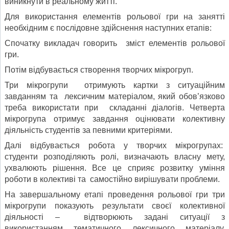
виникнути в реальному житті.
Для використання елементів рольової гри на занятті
необхідним є послідовне здійснення наступних етапів:
Спочатку викладач говорить зміст елементів рольової
гри.
Потім відбувається створення творчих мікрогруп.
Три мікрогрупи отримують картки з ситуаційним
завданням та лексичним матеріалом, який обов’язково
треба використати при складанні діалогів. Четверта
мікрогрупа отримує завдання оцінювати колективну
діяльність студентів за певними критеріями.
Далі відбувається робота у творчих мікрогрупах:
студенти розподіляють ролі, визначають власну мету,
ухвалюють рішення. Все це сприяє розвитку уміння
роботи в колективі та самостійно вирішувати проблеми.
На завершальному етапі проведення рольової гри три
мікрогрупи показують результати своєї колективної
діяльності – відтворюють задані ситуації з
використанням тематичного лексичного матеріалу.