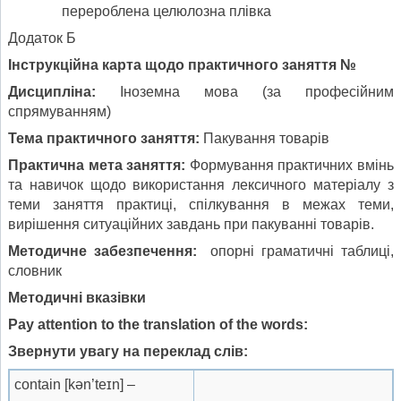
перероблена целюлозна плівка
Додаток Б
Інструкційна карта
щодо практичного заняття №
Дисципліна:
Іноземна мова (за професійним
спрямуванням)
Тема практичного заняття:
Пакування товарів
Практична мета заняття:
Формування практичних вмінь
та навичок щодо використання лексичного матеріалу з
теми заняття практиці, спілкування в межах теми,
вирішення ситуаційних завдань при пакуванні товарів.
Методичне забезпечення:
опорні граматичні таблиці,
словник
Методичні вказівки
Pay attention to the translation of the words:
Звернути увагу на переклад слів:
contain [kən’teɪn] –