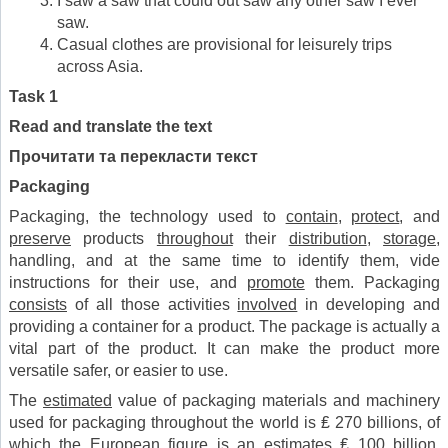
I saw a saw that could out saw any other saw I ever
saw.
Casual clothes are provisional for leisurely trips
across Asia.
Task
1
Read and translate the text
Прочитати та перекласти текст
Packaging
Packaging, the technology used to
contain
,
protect
, and
preserve
products
throughout
their
distribution
,
storage
,
handling, and at the same time to identify them, vide
instructions for their use, and
promote
them. Packaging
consists
of all those activities
involved
in developing and
providing a container for a product. The package is actually a
vital part of the product. It can make the product more
versatile safer, or easier to use.
The
estimated
value of packaging materials and machinery
used for packaging throughout the world is ₤ 270 billions, of
which the European figure is an estimates ₤ 100 billion.