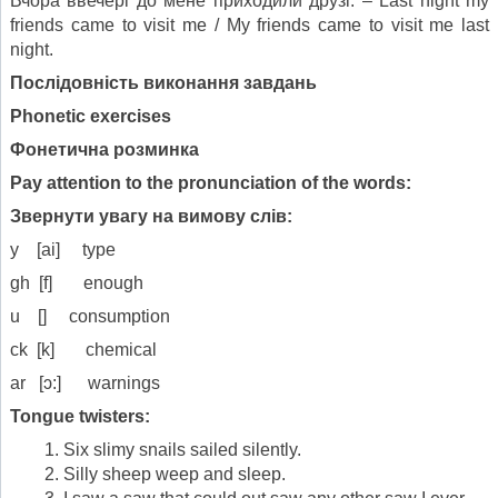
Вчора ввечері до мене приходили друзі. – Last night my
friends came to visit me / My friends came to visit me last
night.
Послідовність виконання завдань
Phonetic
exercises
Фонетична розминка
Pay attention to the pronunciation of the words
:
Звернути увагу на вимову слів
:
y [ai] type
gh [f] enough
u [] consumption
ck [k] chemical
ar [ɔ:] warnings
Tongue
twisters
:
Six slimy snails sailed silently.
Silly sheep weep and sleep.