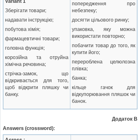
Variant
1
попередження про
Зберігати товари;
небезпеку;
надавати інструкцію;
досягти цільового ринку;
побутова хімія;
упаковка, яку можна
використати повторно;
фармацевтичні товари;
побачити товар до того, як
головна функція;
купити його;
корозійна та отруйна
перероблена целюлозна
хімічна речовина;
плівка;
стрічка-замок, що
банка;
відкривається для того,
щоб відкрити пляшку чи
кільце гачок для
банку.
відкупорювання пляшок чи
банок.
Додаток В
Answers (crossword)
:
Across
: