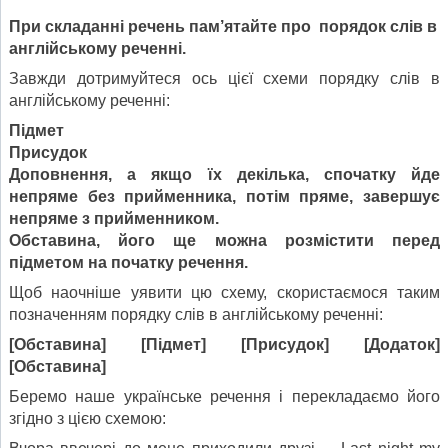
При складанні речень пам’ятайте про порядок слів в
англійському реченні.
Завжди дотримуйтеся ось цієї схеми порядку слів в
англійському реченні:
Підмет
Присудок
Доповнення, а якщо їх декілька, спочатку йде
непряме без прийменника, потім пряме, завершує
непряме з прийменником.
Обставина, його ще можна розмістити перед
підметом на початку речення.
Щоб наочніше уявити цю схему, скористаємося таким
позначенням порядку слів в англійському реченні:
[Обставина] [Підмет] [Присудок] [Додаток]
[Обставина]
Беремо наше українське речення і перекладаємо його
згідно з цією схемою: