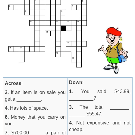
Down
:
Across
:
1.
You said $43.99,
2.
If an item is on sale you
_________?
get a _________.
3.
The total _______
4.
Has lots of space.
______ $55.47.
6.
Money that you carry on
4.
Not expensive and not
you.
cheap.
7.
$700.00 ____ a pair of