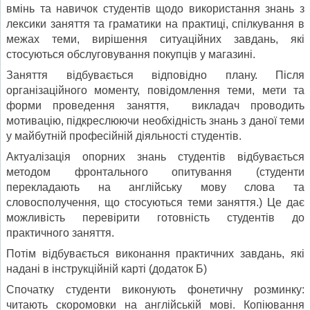
вмінь та навичок студентів щодо використання знань з
лексики заняття та граматики на практиці, спілкування в
межах теми, вирішення ситуаційних завдань, які
стосуються обслуговування покупців у магазині.
Заняття відбувається відповідно плану. Після
організаційного моменту, повідомлення теми, мети та
форми проведення заняття, викладач проводить
мотивацію, підкреслюючи необхідність знань з даної теми
у майбутній професійній діяльності студентів.
Актуалізація опорних знань студентів відбувається
методом фронтального опитування (студенти
перекладають на англійську мову слова та
словосполучення, що стосуються теми заняття.) Це дає
можливість перевірити готовність студентів до
практичного заняття.
Потім відбувається виконання практичних завдань, які
надані в інструкційній карті (додаток Б)
Спочатку студенти виконують фонетичну розминку:
читають скоромовки на англійській мові. Копіювання