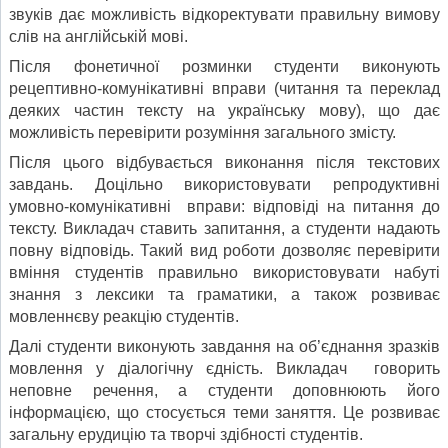
звуків дає можливість відкоректувати правильну вимову
слів на англійській мові.
Після фонетичної розминки студенти виконують
рецептивно-комунікативні вправи (читання та переклад
деяких частин тексту на українську мову), що дає
можливість перевірити розуміння загального змісту.
Після цього відбувається виконання після текстових
завдань. Доцільно використовувати репродуктивні
умовно-комунікативні вправи: відповіді на питання до
тексту. Викладач ставить запитання, а студенти надають
повну відповідь. Такий вид роботи дозволяє перевірити
вміння студентів правильно використовувати набуті
знання з лексики та граматики, а також розвиває
мовленнєву реакцію студентів.
Далі студенти виконують завдання на об’єднання зразків
мовлення у діалогічну єдність. Викладач говорить
неповне речення, а студенти доповнюють його
інформацією, що стосується теми заняття. Це розвиває
загальну ерудицію та творчі здібності студентів.