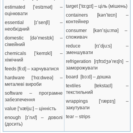
target [‘tɑ:ɡɪt] – ціль (мішень)
estimated [‘estɪmət] –
оцінювати
containers [kən’teɪn] –
контейнер
essential [ɪ’senʃl] –
необхідний
consumer [kən’sju:mə] –
споживач
domestic [də’mestɪk] –
сімейний
reduce [rɪ’dju:s] –
зменшувати
chemicals [‘kemɪkl] –
хімічний
refrigeration [rɪ̗frɪdʒə’reɪʃn] –
заморожувати
feeds [fi:d] – харчуватися
board [bɔ:d] – дошка
hardware [‘hɑ:dweə] –
металеві вироби
textiles [tekstaɪl] –
текстильний
software – програмне
забезпечення
wrappings [‘ræpɪŋ] –
закутувати
value [‘vælju:] – цінність
tear – strips
enough [ɪ’nʌf] – доволі
(досить)