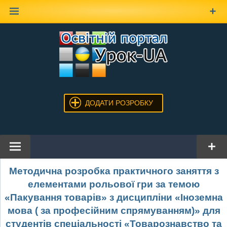
Наверх
ДОДАТИ РОЗРОБКУ
Методична розробка практичного заняття з
елементами рольової гри за темою
«Пакування товарів» з дисципліни «Іноземна
мова ( за професійним спрямуванням)» для
студентів спеціальності «Товарознавство та