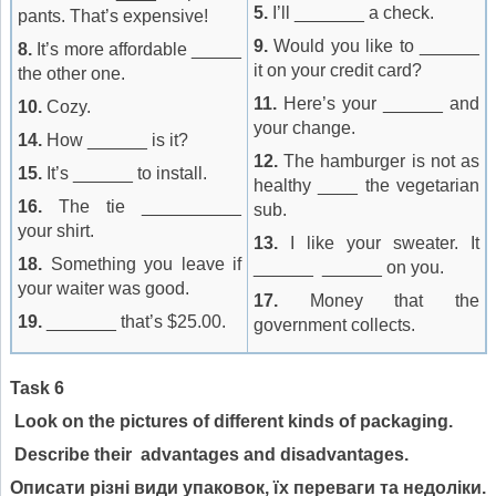
5.
I’ll _______ a check.
pants. That’s expensive!
9.
Would you like to ______
8.
It’s more affordable _____
it on your credit card?
the other one.
11.
Here’s your ______ and
10.
Cozy.
your change.
14.
How ______ is it?
12.
The hamburger is not as
15.
It’s ______ to install.
healthy ____ the vegetarian
16.
The tie __________
sub.
your shirt.
13.
I like your sweater. It
18.
Something you leave if
______ ______ on you.
your waiter was good.
17.
Money that the
19.
_______ that’s $25.00.
government collects.
Task 6
Look on the pictures of different kinds of packaging.
Describe their
advantages and disadvantages.
Описати різні види упаковок, їх переваги та недоліки.