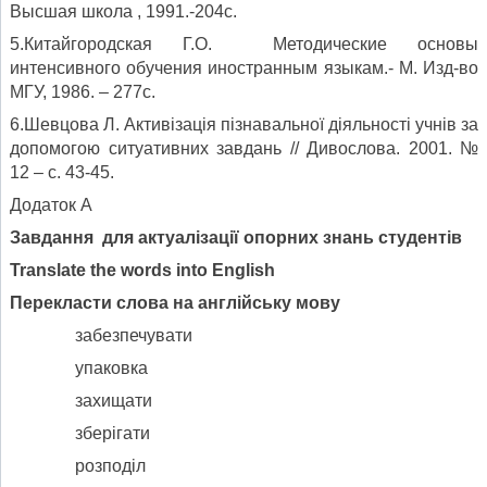
Высшая школа , 1991.-204с.
5.Китайгородская Г.О. Методические основы
интенсивного обучения иностранным языкам.- М. Изд-во
МГУ, 1986. – 277с.
6.Шевцова Л. Активізація пізнавальної діяльності учнів за
допомогою ситуативних завдань // Дивослова. 2001. №
12 – с. 43-45.
Додаток А
Завдання для актуалізації опорних знань студентів
Translate
the
words
into
English
Перекласти слова на англійську мову
забезпечувати
упаковка
захищати
зберігати
розподіл