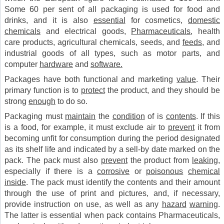
Some 60 per sent of all packaging is used for food and
drinks, and it is also
essential
for cosmetics,
domestic
chemicals
and electrical goods,
Pharmaceuticals
, health
care products, agricultural chemicals, seeds, and
feeds
, and
industrial goods of all types, such as motor parts, and
computer
hardware
and
software.
Packages have both functional and marketing
value
. Their
primary function is to
protect
the product, and they should be
strong
enough
to do so.
Packaging must
maintain
the
condition
of is
contents
. If this
is a food, for example, it must exclude air to
prevent
it from
becoming unfit for consumption during the period designated
as its shelf life and indicated by a sell-by date marked on the
pack. The pack must also
prevent
the product from
leaking
,
especially if there is a
corrosive
or
poisonous
chemical
inside
. The pack must identify the contents and their amount
through the use of print and pictures, and, if necessary,
provide instruction on use, as well as any
hazard
warning
.
The latter is essential when pack contains Pharmaceuticals,