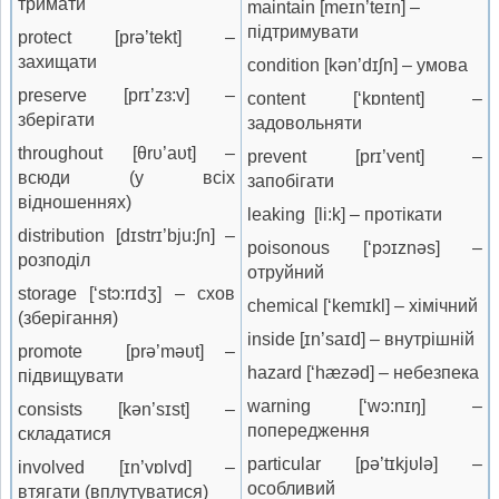
тримати
maintain [meɪn’teɪn] –
підтримувати
protect [prə’tekt] –
захищати
condition [kən’dɪʃn] – умова
preserve [prɪ’zɜ:v] –
content [‘kɒntent] –
зберігати
задовольняти
throughout [θrυ’aυt] –
prevent [prɪ’vent] –
всюди (у всіх
запобігати
відношеннях)
leaking [li:k] – протікати
distribution [̗dɪstrɪ’bju:ʃn] –
poisonous [‘pɔɪznəs] –
розподіл
отруйний
storage [‘stɔ:rɪdʒ] – схов
chemical [‘kemɪkl] – хімічний
(зберігання)
inside [̗ɪn’saɪd] – внутрішній
promote [prə’məυt] –
hazard [‘hæzəd] – небезпека
підвищувати
warning [‘wɔ:nɪŋ] –
consists [kən’sɪst] –
попередження
складатися
particular [pə’tɪkjυlə] –
involved [ɪn’vɒlvd] –
особливий
втягати (вплутуватися)