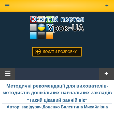
Наверх
ДОДАТИ РОЗРОБКУ
Методичні рекомендації для вихователів-
методистів дошкільних навчальних закладів
“Такий цікавий ранній вік”
Автор: завідувач Доценко Валентина Михайлівна