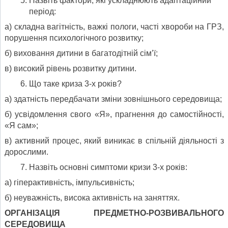
Назвіть фактори, які ускладнюють адаптаційний
період:
а) складна вагітність, важкі пологи, часті хвороби на ГРЗ,
порушення психологічного розвитку;
б) виховання дитини в багатодітній сім’ї;
в) високий рівень розвитку дитини.
Що таке криза 3-х років?
а) здатність передбачати зміни зовнішнього середовища;
б) усвідомлення свого «Я», прагнення до самостійності,
«Я сам»;
в) активний процес, який виникає в спільній діяльності з
дорослими.
Назвіть основні симптоми кризи 3-х років:
а) гіперактивність, імпульсивність;
б) неуважність, висока активність на заняттях.
ОРГАНІЗАЦІЯ ПРЕДМЕТНО-РОЗВИВАЛЬНОГО
СЕРЕДОВИЩА