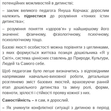
потенційних можливостей в дитинстві;
– заклик великого педагога Януша Корчака: дорослим
належить
піднестися
до розуміння «тонких істин
дитинства»;
– розуміння поняття «здоров’я» у найширшому його
значенні: фізичному, фізіологічному, психічному,
психологічному тощо.
Базові якості особистості можна порівняти з цеглинками,
з яких формується життєва позиція дошкільника «Я у
Світі», система ціннісних ставлень до Природи, Культури,
Людей та Самого себе.
Щоб педагогам було легше визначитись з відповідними
напрямками навчально-виховної роботи, детальніше
розглянемо зміст базових якостей, враховуючи ранній
етап дошкільного дитинства та зміну ролі, форми,
повноти, зрілості і стійкості прояву кожної з них.
Самостійність –
я сам, я дорослий.
–
Як уникнути конфліктної ситуації з дитиною в період