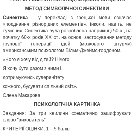
МЕТОД СИМВОЛІЧНОЇ СИНЕКТИКИ
Синектика –
у перекладі з грецької мови означає
«поєднання різнорідних елементів», інколи, навіть, не
сумісних. Синектика була розроблена наприкінці 50-х , на
початку 60-х років ХХ ст.. на основі застосування методу
групової генерації ідей (мозкового штурму)
американським психологом Вільм-Джеймс-гордоном.
«Чого я хочу від дітей? Нічого.
Я хочу бути разом з ними і,
дотримуючись суверенітету
кожного, будувати спільний світ».
Олена Макарова
ПСИХОЛОГІЧНА КАРТИНКА
Завдання: За три хвилини схематично зашифрувати
слово “вихователь”.
КРИТЕРІЇ ОЦІНКИ: 1 – 5 балів