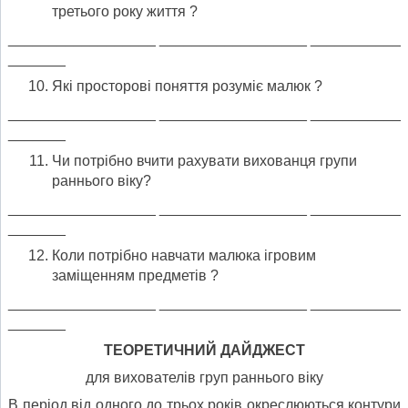
третього року життя ?
__________________ __________________ ___________
_______
Які просторові поняття розуміє малюк ?
__________________ __________________ ___________
_______
Чи потрібно вчити рахувати вихованця групи
раннього віку?
__________________ __________________ ___________
_______
Коли потрібно навчати малюка ігровим
заміщенням предметів ?
__________________ __________________ ___________
_______
ТЕОРЕТИЧНИЙ ДАЙДЖЕСТ
для вихователів груп раннього віку
В період від одного до трьох років окреслюються контури