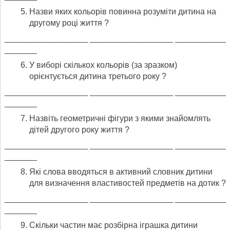
Назви яких кольорів повинна розуміти дитина на
другому році життя ?
__________________ __________________ ___________
_______
У виборі скількох кольорів (за зразком)
орієнтується дитина третього року ?
__________________ __________________ ___________
_______
Назвіть геометричні фігури з якими знайомлять
дітей другого року життя ?
__________________ __________________ ___________
_______
Які слова вводяться в активний словник дитини
для визначення властивостей предметів на дотик ?
__________________ __________________ ___________
_______
Скільки частин має розбірна іграшка дитини