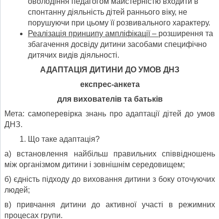
оволодіння педагогом майстерністю входити в
спонтанну діяльність дітей раннього віку, не
порушуючи при цьому її розвивального характеру.
Реалізація принципу ампліфікації –
розширення та
збагачення досвіду дитини засобами специфічно
дитячих видів діяльності.
АДАПТАЦІЯ ДИТИНИ ДО УМОВ ДНЗ
експрес-анкета
для вихователів та батьків
Мета: самоперевірка знань про адаптації дітей до умов
ДНЗ.
Що таке адаптація?
а) встановлення найбільш правильних співвідношень
між організмом дитини і зовнішнім середовищем;
б) єдність підходу до виховання дитини з боку оточуючих
людей;
в) привчання дитини до активної участі в режимних
процесах групи.