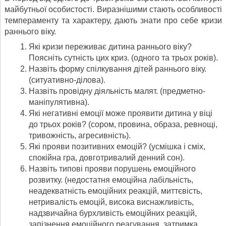
майбутньої особистості. Виразнішими стають особливості
темпераменту та характеру, дають знати про себе кризи
раннього віку.
Які кризи переживає дитина раннього віку?
Поясніть сутність цих криз. (одного та трьох років).
Назвіть форму спілкування дітей раннього віку.
(ситуативно-ділова).
Назвіть провідну діяльність малят. (предметно-
маніпулятивна).
Які негативні емоції може проявити дитина у віці
до трьох років? (сором, провина, образа, ревнощі,
тривожність, агресивність).
Які прояви позитивних емоцій? (усмішка і сміх,
спокійна гра, довготривалий денний сон).
Назвіть типові прояви порушень емоційного
розвитку. (недостатня емоційна лабільність,
неадекватність емоційних реакцій, миттєвість,
нетривалість емоцій, висока виснажливість,
надзвичайна бурхливість емоційних реакцій,
запізнення емоційного реагування, затримка