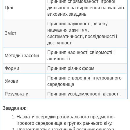
Принцип спрямованості ігрової
Цілі
діяльності на вирішення навчально-
виховних завдань
Принцип науковості, зв’язку
навчання з життям,
Зміст
систематичності, послідовності і
доступності
Принцип наочності свідомості і
Методи і засоби
активності
Форми
Принцип різних форм
Принцип створення інтегрованого
Умови
середовища
Результати
Принцип усвідомленості, дієвості.
Завдання:
Назвати осередки розвивального предметно-
ігрового середовища в групах раннього віку.
Презентувати дидактичний посібник одного з