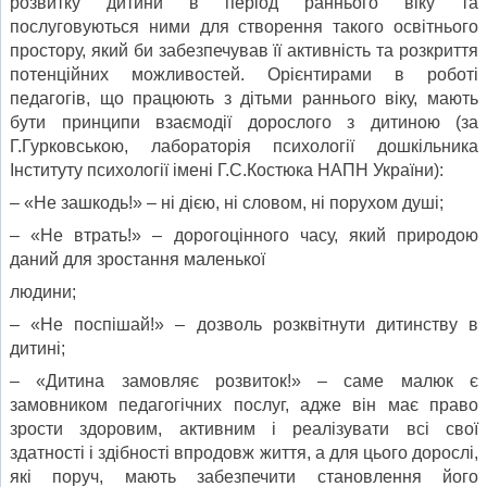
розвитку дитини в період раннього віку та
послуговуються ними для створення такого освітнього
простору, який би забезпечував її активність та розкриття
потенційних можливостей. Орієнтирами в роботі
педагогів, що працюють з дітьми раннього віку, мають
бути принципи взаємодії дорослого з дитиною (за
Г.Гурковською, лабораторія психології дошкільника
Інституту психології імені Г.С.Костюка НАПН України):
– «Не зашкодь!» – ні дією, ні словом, ні порухом душі;
– «Не втрать!» – дорогоцінного часу, який природою
даний для зростання маленької
людини;
– «Не поспішай!» – дозволь розквітнути дитинству в
дитині;
– «Дитина замовляє розвиток!» – саме малюк є
замовником педагогічних послуг, адже він має право
зрости здоровим, активним і реалізувати всі свої
здатності і здібності впродовж життя, а для цього дорослі,
які поруч, мають забезпечити становлення його