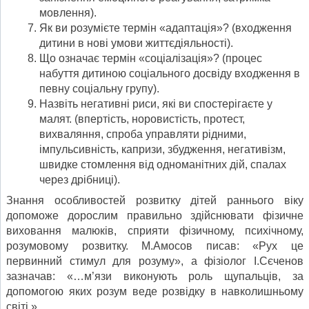
мовлення).
Як ви розумієте термін «адаптація»? (входження
дитини в нові умови життєдіяльності).
Що означає термін «соціалізація»? (процес
набуття дитиною соціального досвіду входження в
певну соціальну групу).
Назвіть негативні риси, які ви спостерігаєте у
малят. (впертість, норовистість, протест,
вихваляння, спроба управляти рідними,
імпульсивність, капризи, збудження, негативізм,
швидке стомлення від одноманітних дій, спалах
через дрібниці).
Знання особливостей розвитку дітей раннього віку
допоможе дорослим правильно здійснювати фізичне
виховання малюків, сприяти фізичному, психічному,
розумовому розвитку. М.Амосов писав: «Рух це
первинний стимул для розуму», а фізіолог І.Сєченов
зазначав: «…м’язи виконують роль щупальців, за
допомогою яких розум веде розвідку в навколишньому
світі.»