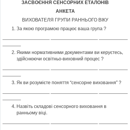
ЗАСВОЄННЯ СЕНСОРНИХ ЕТАЛОНІВ
АНКЕТА
ВИХОВАТЕЛЯ ГРУПИ РАННЬОГО ВІКУ
За якою програмою працює ваша група ?
__________________ __________________ ___________
_______
Якими нормативними документами ви керуєтесь,
здійснюючи освітньо-виховний процес ?
__________________ __________________ ___________
_______
Як ви розумієте поняття “сенсорне виховання” ?
__________________ __________________ ___________
_______
Назвіть складові сенсорного виховання в
ранньому віці.
__________________ __________________ ___________
_______