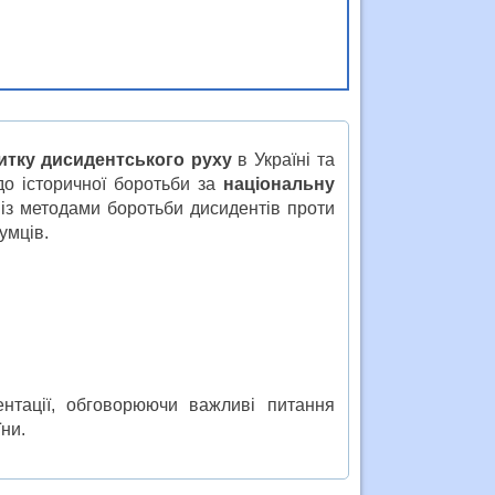
итку дисидентського руху
в Україні та
 до історичної боротьби за
національну
 із методами боротьби дисидентів проти
умців.
ентації, обговорюючи важливі питання
ни.