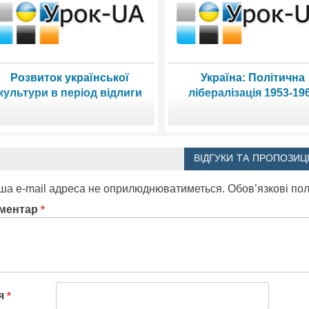
Розвиток української
Україна: Політична
культури в період відлиги
лібералізація 1953-19
ВІДГУКИ ТА ПРОПОЗИЦІ
ша e-mail адреса не оприлюднюватиметься.
Обов’язкові по
ментар
*
'я
*