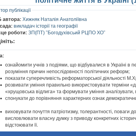
політичне життя в Україні (
тор публікації
Б автора:
Хижняк Наталія Анатоліївна
сада:
викладач історії та географії
сце роботи:
ЗП(ПТ) "Богодухівсьий РЦПО ХО"
ініть:
а:
ознайомити учнів з подіями, що відбувалися в Україні в пе
розуміння причин непослідовності політичних реформ;
показати суперечливість реформаторської діяльності М.Хр
розвивати уміння правильно використовувати терміни «дес
«хрущовська відлига» та формувати уміння аналізувати, 
спонукати до порівняння характерних ознак демократични
виховувати почуття патріотизму, толерантності, поваги д
висловлювати власну думку з приводу конкретних історич
відстоювати її.