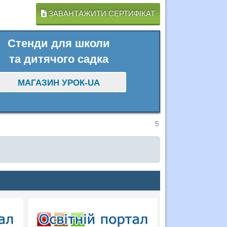
ЗАВАНТАЖИТИ СЕРТИФІКАТ
Стенди для школи
та дитячого садка
МАГАЗИН УРОК-UA
5