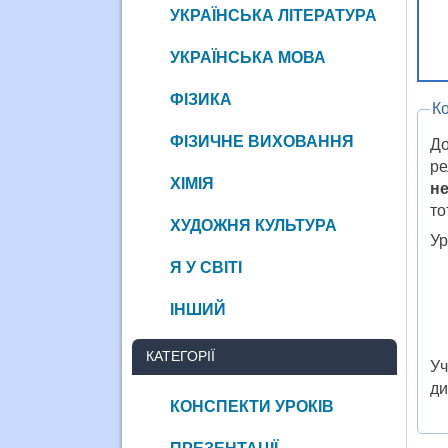
УКРАЇНСЬКА ЛІТЕРАТУРА
УКРАЇНСЬКА МОВА
ФІЗИКА
К
ФІЗИЧНЕ ВИХОВАННЯ
До
ре
ХІМІЯ
не
то
ХУДОЖНЯ КУЛЬТУРА
Ур
Я У СВІТІ
ІНШИЙ
КАТЕГОРІЇ
Уч
ди
КОНСПЕКТИ УРОКІВ