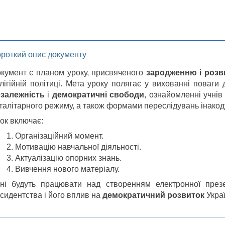
ороткий опис документу
кумент є планом уроку, присвяченого
зародженню і розв
лігійній політиці. Мета уроку полягає у вихованні поваги
залежність
і
демократичні свободи
, ознайомленні учнів
талітарного режиму, а також формами переслідувань інакод
ок включає:
Організаційний момент.
Мотивацію навчальної діяльності.
Актуалізацію опорних знань.
Вивчення нового матеріалу.
ні будуть працювати над створенням електронної през
сидентства і його вплив на
демократичний розвиток
Украї