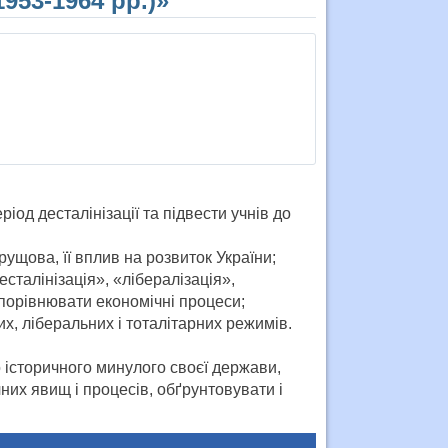
1953-1964 рр.)»
ріод десталінізації та підвести учнів до
ущова, її вплив на розвиток України;
талінізація», «лібералізація»,
порівнювати економічні процеси;
х, ліберальних і тоталітарних режимів.
о історичного минулого своєї держави,
них явищ і процесів, обґрунтовувати і