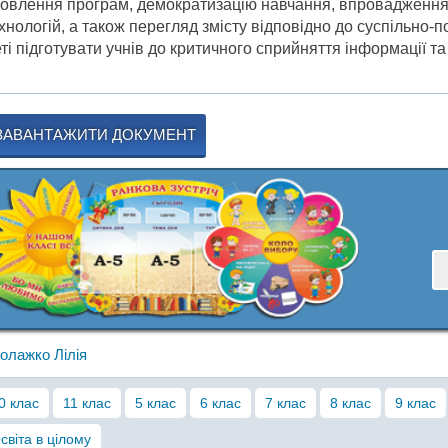
овлення програм, демократизацію навчання, впровадження 
хнологій, а також перегляд змісту відповідно до суспільно-
ті підготувати учнів до критичного сприйняття інформації т
ЗАВАНТАЖИТИ ДОКУМЕНТ
олажко Лілія
0 клас
11 клас
5 клас
6 клас
7 клас
8 клас
9 клас
світа в цілому