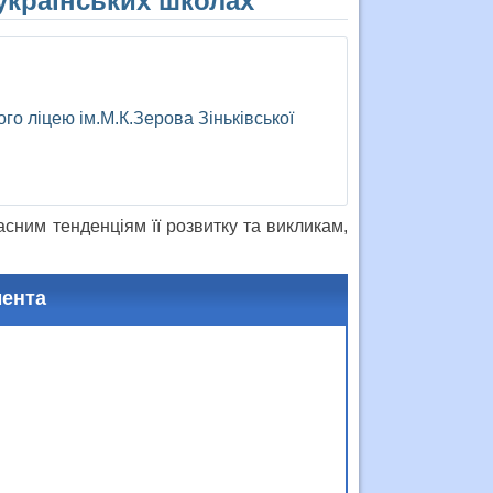
 українських школах”
ого ліцею ім.М.К.Зерова Зіньківської
асним тенденціям її розвитку та викликам,
мента