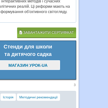
інтерактивних методів і сучасних
політичних реалій. Ці реформи мають на
а формування об'єктивного світогляду.
ЗАВАНТАЖИТИ СЕРТИФІКАТ
Стенди для школи
та дитячого садка
МАГАЗИН УРОК-UA
3
Історія
Методичні рекомендації