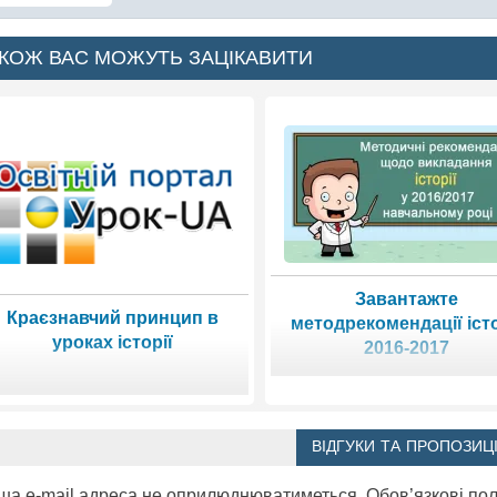
КОЖ ВАС МОЖУТЬ ЗАЦІКАВИТИ
Завантажте
Краєзнавчий принцип в
методрекомендації істо
уроках історії
2016-2017
ВІДГУКИ ТА ПРОПОЗИЦІ
ша e-mail адреса не оприлюднюватиметься.
Обов’язкові по