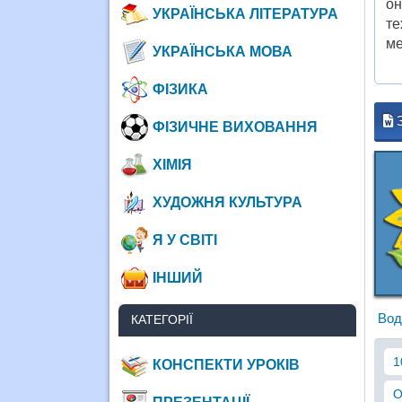
он
УКРАЇНСЬКА ЛІТЕРАТУРА
те
ме
УКРАЇНСЬКА МОВА
ФІЗИКА
ФІЗИЧНЕ ВИХОВАННЯ
ХІМІЯ
ХУДОЖНЯ КУЛЬТУРА
Я У СВІТІ
ІНШИЙ
Вод
КАТЕГОРІЇ
1
КОНСПЕКТИ УРОКІВ
О