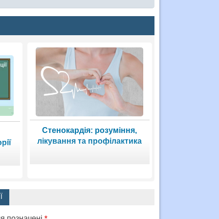
Стенокардія: розуміння,
лікування та профілактика
рії
Ї
ля позначені
*