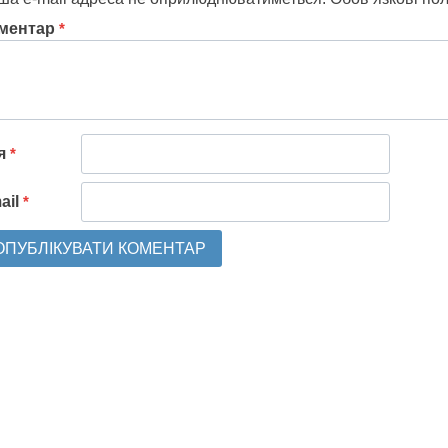
ментар
*
'я
*
ail
*