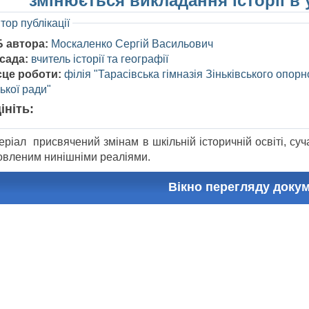
змінюється викладання історії в
тор публікації
Б автора:
Москаленко Сергій Васильович
сада:
вчитель історії та географії
сце роботи:
філія "Тарасівська гімназія Зіньківського опорн
ької ради"
ініть:
ріал присвячений змінам в шкільній історичній освіті, суч
овленим нинішніми реаліями.
Вікно перегляду доку