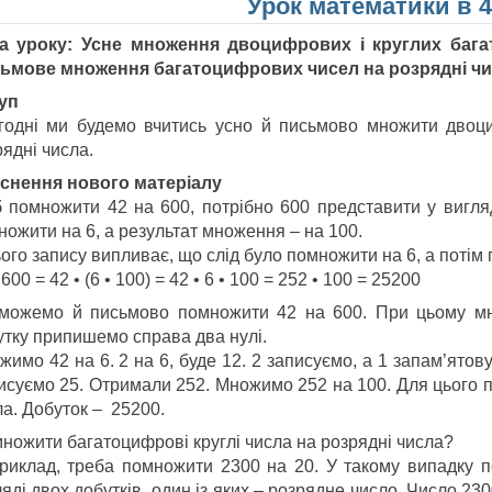
Урок математики в 4
а уроку: Усне множення двоцифрових і круглих бага
ьмове множення багатоцифрових чисел на розрядні ч
уп
годні ми будемо вчитись усно й письмово множити двоци
ядні числа.
снення нового матеріалу
 помножити 42 на 600, потрібно 600 представити у вигляді
ножити на 6, а результат множення – на 100.
ього запису випливає, що слід було помножити на 6, а потім
 600 = 42 • (6 • 100) = 42 • 6 • 100 = 252 • 100 = 25200
можемо й письмово помножити 42 на 600. При цьому мн
утку припишемо справа два нулі.
имо 42 на 6. 2 на 6, буде 12. 2 записуємо, а 1 запам’ятову
исуємо 25. Отримали 252. Множимо 252 на 100. Для цього п
ла. Добуток – 25200.
множити багатоцифрові круглі числа на розрядні числа?
риклад, треба помножити 2300 на 20. У такому випадку п
яді двох добутків, один із яких – розрядне число. Число 230