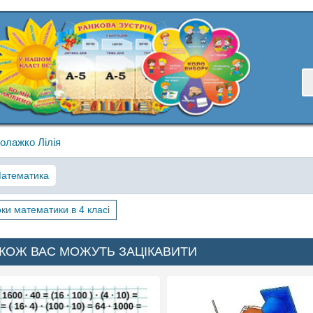
олажко Лілія
атематика
ки математики в 4 класі
КОЖ ВАС МОЖУТЬ ЗАЦІКАВИТИ