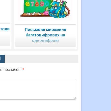
етоди
Письмове множення
багатоцифрових на
одноцифрові
Ї
ля позначені
*