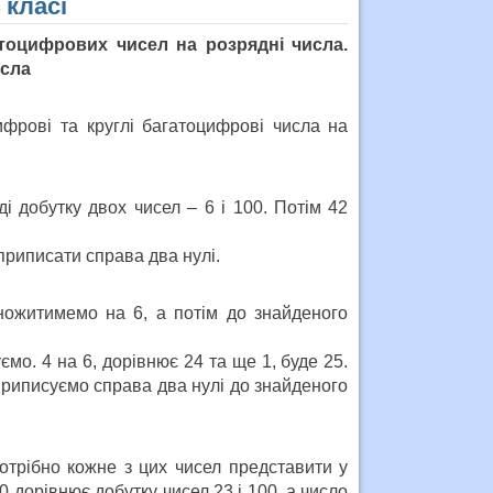
 класі
тоцифрових чисел на розрядні числа.
исла
фрові та круглі багатоцифрові числа на
 добутку двох чисел – 6 і 100. Потім 42
 приписати справа два нулі.
ожитимемо на 6, а потім до знайденого
ємо. 4 на 6, дорівнює 24 та ще 1, буде 25.
риписуємо справа два нулі до знайденого
отрібно кожне з цих чисел представити у
0 дорівнює добутку чисел 23 і 100, а число