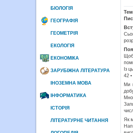
БІОЛОГІЯ
Тем
Пис
ГЕОГРАФІЯ
Вст
ГЕОМЕТРІЯ
Сьо
розр
ЕКОЛОГІЯ
Поя
Щоб
ЕКОНОМІКА
пом
Із ц
ЗАРУБІЖНА ЛІТЕРАТУРА
42 •
ІНОЗЕМНА МОВА
Ми 
доб
ІНФОРМАТИКА
Множ
Зап
ІСТОРІЯ
чис
Як 
ЛІТЕРАТУРНЕ ЧИТАННЯ
Нап
вигл
ЛОГОПЕДІЯ