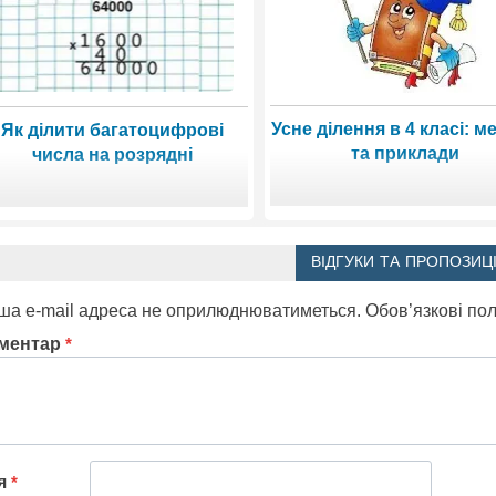
Усне ділення в 4 класі: м
Як ділити багатоцифрові
та приклади
числа на розрядні
ВІДГУКИ ТА ПРОПОЗИЦІ
ша e-mail адреса не оприлюднюватиметься.
Обов’язкові по
ментар
*
'я
*