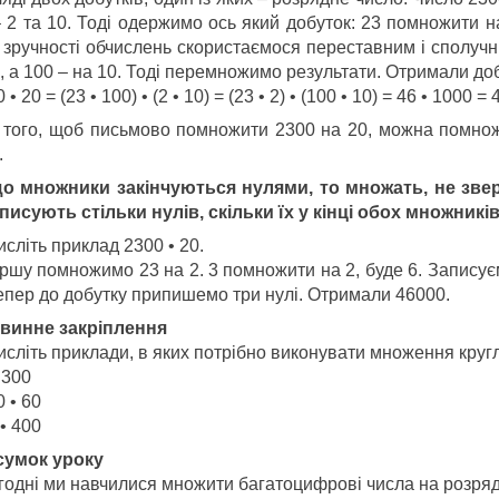
– 2 та 10. Тоді одержимо ось який добуток: 23 помножити н
 зручності обчислень скористаємося переставним і сполуч
, а 100 – на 10. Тоді перемножимо результати. Отримали до
 • 20 = (23 • 100) • (2 • 10) = (23 • 2) • (100 • 10) = 46 • 1000 =
 того, щоб письмово помножити 2300 на 20, можна помнож
.
о множники закінчуються нулями, то множать, не звер
писують стільки нулів, скільки їх у кінці обох множникі
сліть приклад 2300 • 20.
ршу помножимо 23 на 2. 3 помножити на 2, буде 6. Записуєм
Тепер до добутку припишемо три нулі. Отримали 46000.
винне закріплення
сліть приклади, в яких потрібно виконувати множення кругл
 300
 • 60
• 400
сумок уроку
годні ми навчилися множити багатоцифрові числа на розряд