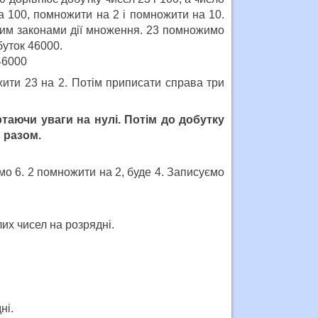
а 100, помножити на 2 і помножити на 10.
ним законами дії множення. 23 помножимо
буток 46000.
 46000
ити 23 на 2. Потім приписати справа три
таючи уваги на нулі. Потім до добутку
в разом.
о 6. 2 помножити на 2, буде 4. Записуємо
их чисел на розрядні.
ні.