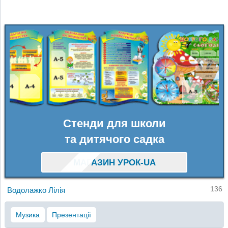
Стенди для школи
та дитячого садка
МАГАЗИН УРОК-UA
136
Водолажко Лілія
Музика
Презентації