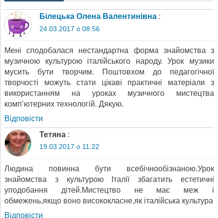
Білецька Олена Валентинівна
:
24.03.2017 о 08:56
Мені сподобалася нестандартна форма знайомства з
музичною культурою італійського народу. Урок музики
мусить бути творчим. Поштовхом до педагогічної
творчості можуть стати цікаві практичні матеріали з
використанням на уроках музичного мистецтва
комп’ютерних технологій. Дякую.
Відповіcти
Тетяна
:
19.03.2017 о 11:22
Людина повинна бути всебічнообізнаною.Урок
знайомства з культурою Італії збагатить естетичні
уподобання дітей.Мистецтво не має меж і
обмежень,якщо воно висококласне,як італійська культура
Відповіcти