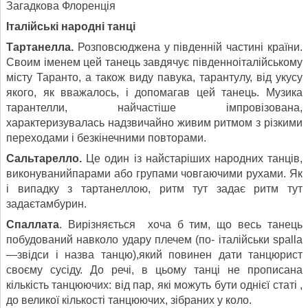
Загадкова Флоренція
Італійські народні танці
Тартанелла
.
Розповсюджена у південній частині країни.
Своим іменем цей танець завдячує південноіталійському
місту Таранто, а також виду павука, тарантулу, від укусу
якого, як вважалось, і допомагав цей танець. Музика
тарантелли, найчастіше імпровізована,
характеризувалась надзвичайно живим ритмом з різкими
переходами і безкінечними повторами.
Сальтарелло
.
Це один із найстаріших народних танців,
виконуванийпарами або групами човгаючими рухами. Як
і випадку з тартанеллою, ритм тут задає ритм тут
задаєтамбурин.
Спаллата
. Вирізняється хоча б тим, що весь танець
побудований навколо удару плечем (по- італійськи spalla
—звідси і назва танцю),який повинен дати танцюрист
своєму сусіду. До речі, в цьому танці не прописана
кількість танцюючих: від пар, які можуть бути однієї статі ,
до великої кількості танцюючих, зібраних у коло.