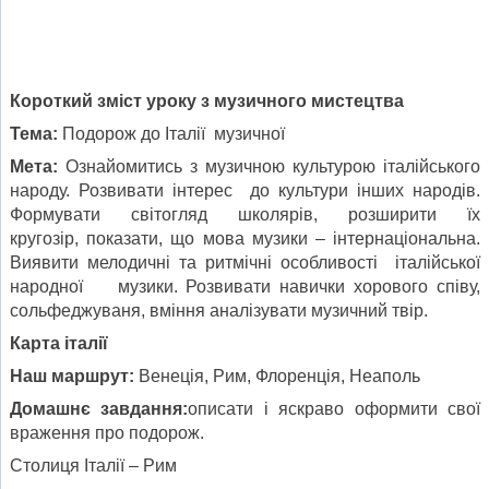
Короткий зміст уроку з музичного мистецтва
Т
ема:
Подорож до Італії музичної
Мета:
Ознайомитись з музичною культурою італійського
народу. Розвивати інтерес до культури інших народів.
Формувати світогляд школярів, розширити їх
кругозір, показати, що мова музики – інтернаціональна.
Виявити мелодичні та ритмічні особливості італійської
народної музики. Розвивати навички хорового співу,
сольфеджуваня, вміння аналізувати музичний твір.
К
арта італії
Наш
м
аршрут:
Венеція, Рим, Флоренція, Неаполь
Д
омашнє завдання:
описати і яскраво оформити свої
враження про подорож.
Столиця Італії – Рим