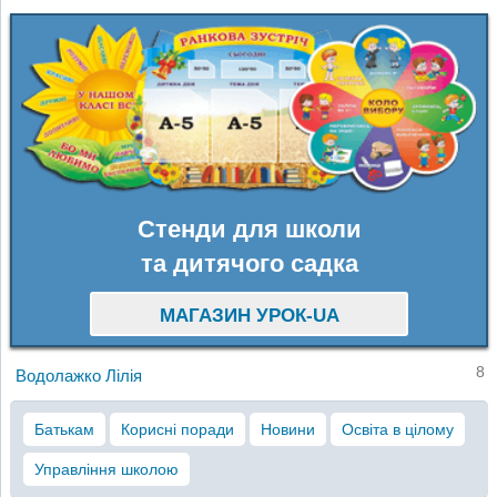
Стенди для школи
та дитячого садка
МАГАЗИН УРОК-UA
8
Водолажко Лілія
Батькам
Корисні поради
Новини
Освіта в цілому
Управління школою