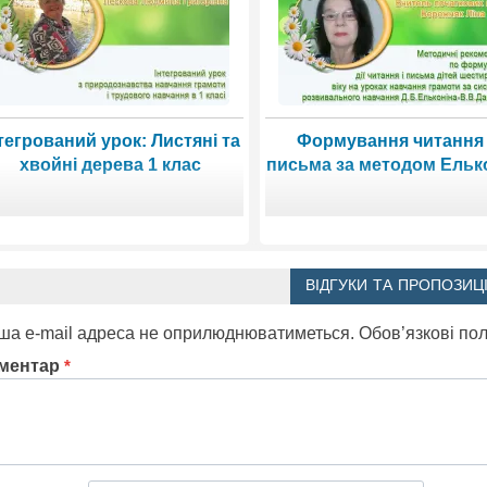
тегрований урок: Листяні та
Формування читання
хвойні дерева 1 клас
письма за методом Ельк
ВІДГУКИ ТА ПРОПОЗИЦІ
ша e-mail адреса не оприлюднюватиметься.
Обов’язкові по
ментар
*