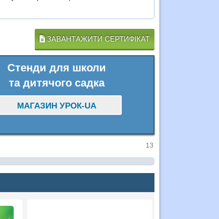
ЗАВАНТАЖИТИ СЕРТИФІКАТ
Стенди для школи
та дитячого садка
МАГАЗИН УРОК-UA
13