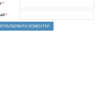
'я
*
ail
*