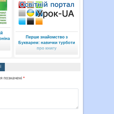
 й
Перше знайомство з
оніна
Букварем: навички турботи
про книгу
Ї
ля позначені
*