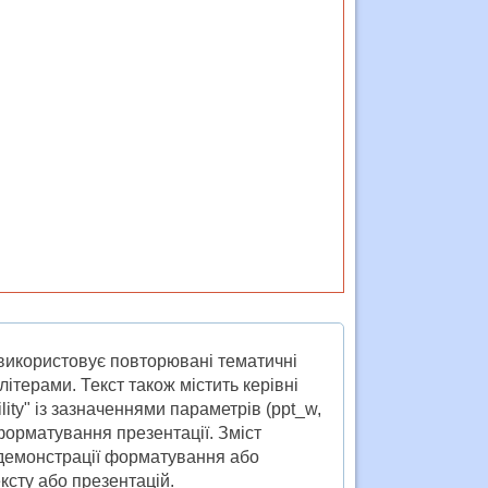
х використовує повторювані тематичні
ітерами. Текст також містить керівні
lity" із зазначеннями параметрів (ppt_w,
о форматування презентації. Зміст
 демонстрації форматування або
ксту або презентацій.