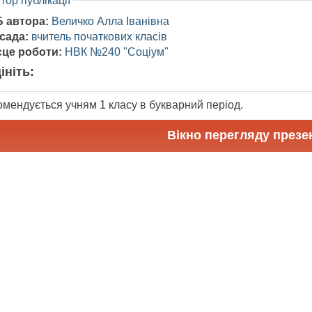
тор публікації
Б автора:
Величко Алла Іванівна
сада:
вчитель початкових класів
сце роботи:
НВК №240 "Соціум"
ініть:
омендується учням 1 класу в букварний період.
Вікно перегляду презен