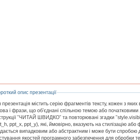
роткий опис презентації
 презентація містить серію фрагментів тексту, кожен з яки
ова і фрази, що об'єднані спільною темою або початковими л
струкції "ЧИТАЙ ШВИДКО" та повторювані згадки "style.visibi
t_h, ppt_x, ppt_y), які, ймовірно, вказують на стилізацію аб
дається випадковим або абстрактним і може бути спробою
стування якостей програмного забезпечення для обробки те