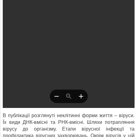
В публікації розглянуті неклітинні форми життя – віруси.
Їх види ДНК-вмісні та РНК-вмісні. Шляхи потрапляння
вірусу до організму. Етапи вірусної інфекції та
профілактика вірусних захворювань. Окрім вірусів у цій