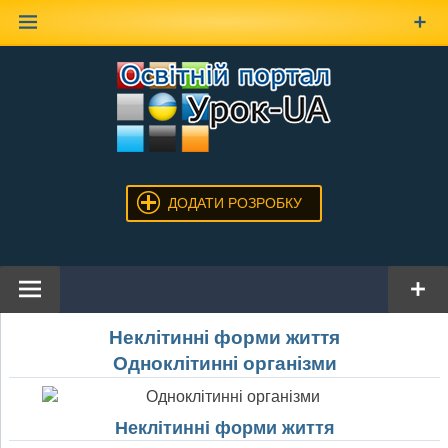
Наверх
ДОДАТИ РОЗРОБКУ
Неклітинні форми життя
Одноклітинні організми
Неклітинні форми життя