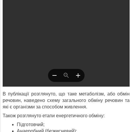
В публікації розглянуто, що таке метаболізм, або обмін
речовин, наведено схему загального обміну речовин та
які є організми за способом живлення.
Також розглянуто етапи енергетичного обміну:
Підготовчий;
Анаеробний (безкисневий);