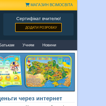
МАГАЗИН ВСІМОСВІТА
Сертифікат вчителю!
ДОДАТИ РОЗРОБКУ
Батькам
Учням
Новини
еньги через интернет