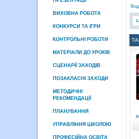
ПРЕЗЕНТАЦІЇ
Вод
ВИХОВНА РОБОТА
Б
КОНКУРСИ ТА ІГРИ
КОНТРОЛЬНІ РОБОТИ
ТА
МАТЕРІАЛИ ДО УРОКІВ
СЦЕНАРІЇ ЗАХОДІВ
ПОЗАКЛАСНІ ЗАХОДИ
МЕТОДИЧНІ
РЕКОМЕНДАЦІЇ
ПЛАНУВАННЯ
э
УПРАВЛІННЯ ШКОЛОЮ
р
ПРОФЕСІЙНА ОСВІТА