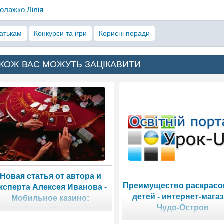
олажко Лілія
атькам
Конкурси та ігри
Корисні поради
КОЖ ВАС МОЖУТЬ ЗАЦІКАВИТИ
Новая статья от автора и
Преимущество раскрасо
ксперта Алексея Иванова -
детей - интернет-мага
Мобильное казино:
Чудо-Остров
особенности игры и
егистрация новичков через