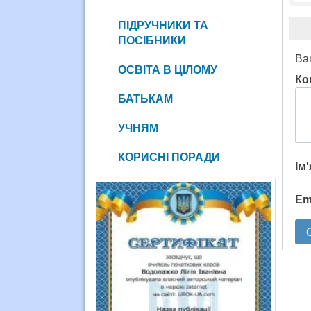
ПІДРУЧНИКИ ТА
ПОСІБНИКИ
Ва
ОСВІТА В ЦІЛОМУ
Ко
БАТЬКАМ
УЧНЯМ
КОРИСНІ ПОРАДИ
Ім
Em