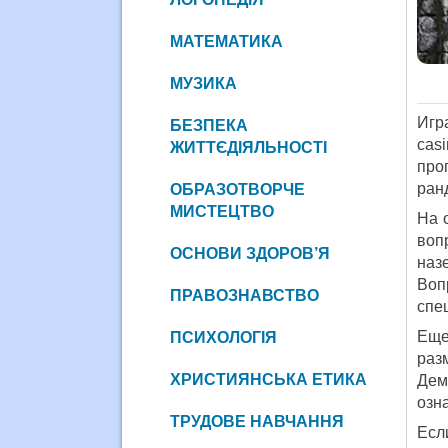
МАТЕМАТИКА
МУЗИКА
Игр
БЕЗПЕКА
cas
ЖИТТЄДІЯЛЬНОСТІ
про
ран
ОБРАЗОТВОРЧЕ
МИСТЕЦТВО
На 
воп
ОСНОВИ ЗДОРОВ’Я
наз
Воп
ПРАВОЗНАВСТВО
спе
Еще
ПСИХОЛОГІЯ
раз
ХРИСТИЯНСЬКА ЕТИКА
Дем
озн
ТРУДОВЕ НАВЧАННЯ
Есл