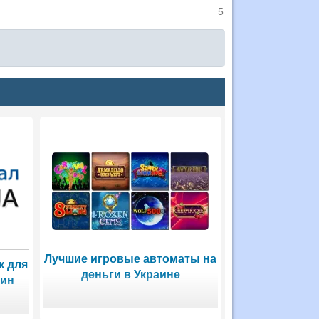
5
Лучшие игровые автоматы на
к для
деньги в Украине
зин