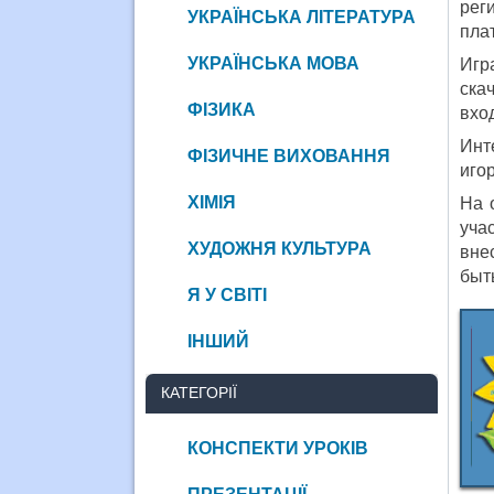
рег
УКРАЇНСЬКА ЛІТЕРАТУРА
пла
УКРАЇНСЬКА МОВА
Игр
ска
ФІЗИКА
вхо
Инт
ФІЗИЧНЕ ВИХОВАННЯ
иго
ХІМІЯ
На 
уча
ХУДОЖНЯ КУЛЬТУРА
вне
быт
Я У СВІТІ
ІНШИЙ
КАТЕГОРІЇ
КОНСПЕКТИ УРОКІВ