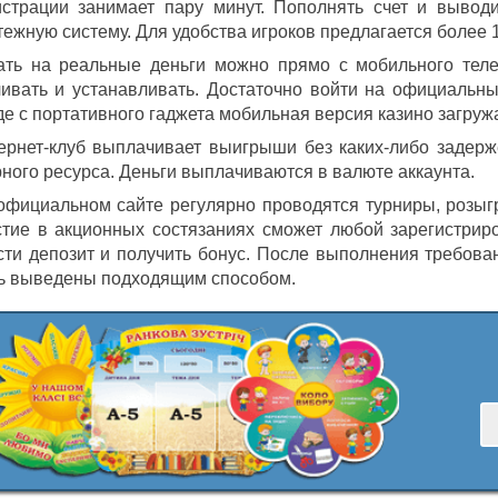
истрации занимает пару минут. Пополнять счет и выво
тежную систему. Для удобства игроков предлагается более 
ать на реальные деньги можно прямо с мобильного теле
чивать и устанавливать. Достаточно войти на официальн
де с портативного гаджета мобильная версия казино загруж
ернет-клуб выплачивает выигрыши без каких-либо задерж
рного ресурса. Деньги выплачиваются в валюте аккаунта.
официальном сайте регулярно проводятся турниры, розыг
стие в акционных состязаниях сможет любой зарегистрир
сти депозит и получить бонус. После выполнения требова
ь выведены подходящим способом.