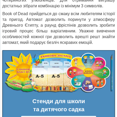
чотириногих улюбленців. Для отримання виграшу
достатньо зібрати комбінацію із мінімум 3 символів.
Book of Dead прийдеться до смаку всім любителям історії
та пригод. Автомат дозволить поринути у атмосферу
Древнього Єгипту, а раунд фріспінів дозволить зробити
ігровий процес більш варіативним. Уважне вивчення
особливостей кожної гри дозволить врешті решт знайти
автомат, який подарує безліч яскравих емоцій.
Стенди для школи
та дитячого садка