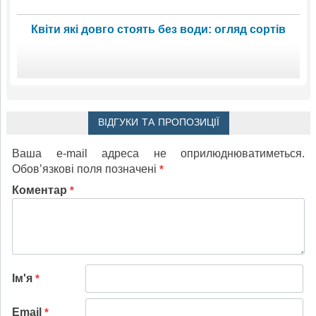
Квіти які довго стоять без води: огляд сортів
ВІДГУКИ ТА ПРОПОЗИЦІЇ
Ваша e-mail адреса не оприлюднюватиметься.
Обов’язкові поля позначені
*
Коментар
*
Ім'я
*
Email
*