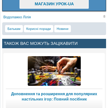
МАГАЗИН УРОК-UA
8
Водолажко Лілія
Батькам
Корисні поради
Новини
ТАКОЖ ВАС МОЖУТЬ ЗАЦІКАВИТИ
Доповнення та розширення для популярних
настільних ігор: Повний посібник