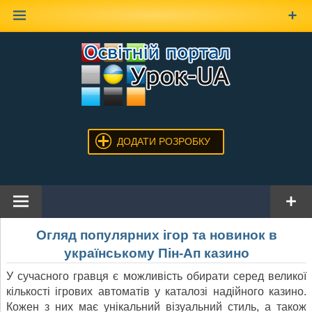
Наверх
ДОДАТИ РОЗРОБКУ
Огляд популярних ігор та новинок в
українському Пін-Ап казино
У сучасного гравця є можливість обирати серед великої
кількості ігрових автоматів у каталозі надійного казино.
Кожен з них має унікальний візуальний стиль, а також