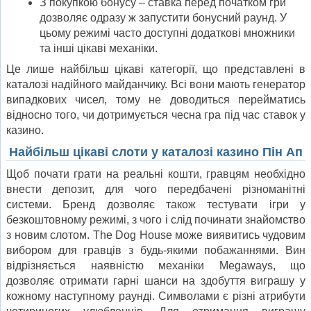
З покупкою бонусу – ставка перед початком гри
дозволяє одразу ж запустити бонусний раунд. У
цьому режимі часто доступні додаткові множники
та інші цікаві механіки.
Це лише найбільш цікаві категорії, що представлені в
каталозі надійного майданчику. Всі вони мають генератор
випадкових чисел, тому не доводиться перейматись
відносно того, чи дотримується чесна гра під час ставок у
казино.
Найбільш цікаві слоти у каталозі казино Пін Ап
Щоб почати грати на реальні кошти, гравцям необхідно
внести депозит, для чого передбачені різноманітні
системи. Бренд дозволяє також тестувати ігри у
безкоштовному режимі, з чого і слід починати знайомство
з новим слотом. The Dog House може виявитись чудовим
вибором для гравців з будь-якими побажаннями. Вин
відрізняється наявністю механіки Megaways, що
дозволяє отримати гарні шанси на здобуття виграшу у
кожному наступному раунді. Символами є різні атрибути