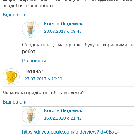
знадобляться в роботi .
Відповіcти
Костів Людмила
:
28.07.2017 о 09:45
Сподiваюсь , матерiали будуть корисними в
роботi .
Відповіcти
Тетяна
:
27.07.2017 о 10:39
Чи можна придбати собі такі схеми?
Відповіcти
Костів Людмила
:
16.02.2020 о 21:42
https://drive.google.com/folderview?id=0BxL-