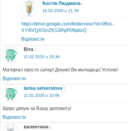
Костів Людмила
:
16.02.2020 о 21:39
https://drive.google.com/folderview?id=0BxL-
XY4lVQXISnZKS3RpR09pbzQ
Відповіcти
Віта
:
11.02.2020 о 19:36
Матеріал просто супер! Дякую! Ви молодець! Успіхів!
Відповіcти
larisa.selverstova
:
11.02.2020 о 10:06
Щиро дякую за Вашу допомогу!
Відповіcти
валентина
: