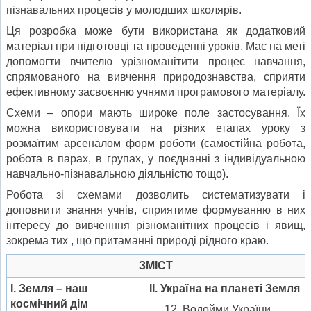
пізнавальних процесів у молодших школярів.
Ця розробка може бути використана як додатковий
матеріал при підготовці та проведенні уроків. Має на меті
допомогти вчителю урізноманітити процес навчання,
спрямованого на вивчення природознавства, сприяти
ефективному засвоєнню учнями програмового матеріалу.
Схеми – опори мають широке поле застосування. Їх
можна використовувати на різних етапах уроку з
розмаїтим арсеналом форм роботи (самостійна робота,
робота в парах, в групах, у поєднанні з індивідуальною
навчально-пізнавальною діяльністю тощо).
Робота зі схемами дозволить систематизувати і
доповнити знання учнів, сприятиме формуванню в них
інтересу до вивченння різноманітних процесів і явищ,
зокрема тих , що притаманні природі рідного краю.
ЗМІСТ
І. Земля – наш
ІІ. Україна на планеті Земля
космічний дім
Водойми України