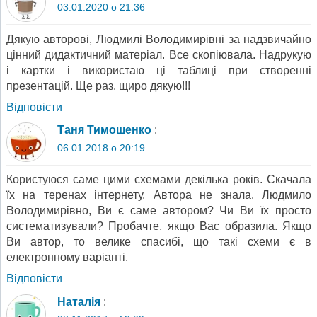
03.01.2020 о 21:36
Дякую авторові, Людмилі Володимирівні за надзвичайно
цінний дидактичний матеріал. Все скопіювала. Надрукую
і картки і використаю ці таблиці при створенні
презентацій. Ще раз. щиро дякую!!!
Відповіcти
Таня Тимошенко
:
06.01.2018 о 20:19
Користуюся саме цими схемами декілька років. Скачала
їх на теренах інтернету. Автора не знала. Людмило
Володимирівно, Ви є саме автором? Чи Ви їх просто
систематизували? Пробачте, якщо Вас образила. Якщо
Ви автор, то велике спасибі, що такі схеми є в
електронному варіанті.
Відповіcти
Наталія
: