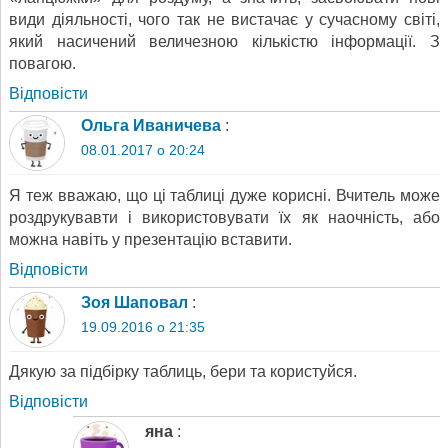
види діяльності, чого так не вистачає у сучасному світі,
який насичений величезною кількістю інформації. З
повагою.
Відповіcти
Ольга Иваничева
:
08.01.2017 о 20:24
Я теж вважаю, що ці таблиці дуже корисні. Вчитель може
роздрукувавти і використовувати їх як наочність, або
можна навіть у презентацію вставити.
Відповіcти
Зоя Шаповал
:
19.09.2016 о 21:35
Дякую за підбірку таблиць, бери та користуйся.
Відповіcти
яна
: