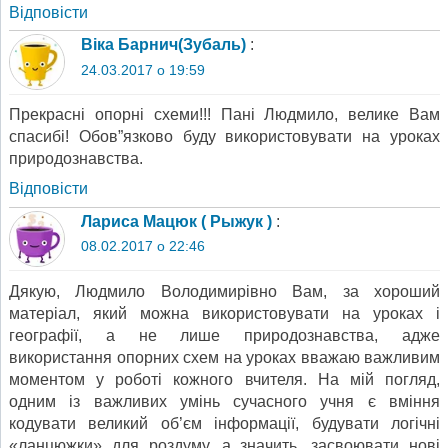
Відповіcти
Віка Барнич(Зубаль)
:
24.03.2017 о 19:59
Прекрасні опорні схеми!!! Пані Людмило, велике Вам
спасибі! Обов”язково буду використовувати на уроках
природознавства.
Відповіcти
Лариса Мацюк ( Рыжук )
:
08.02.2017 о 22:46
Дякую, Людмило Володимирівно Вам, за хороший
матеріал, який можна використовувати на уроках і
географії, а не лише природознавства, адже
використання опорних схем на уроках вважаю важливим
моментом у роботі кожного вчителя. На мій погляд,
одним із важливих умінь сучасного учня є вміння
кодувати великий об’єм інформації, будувати логічні
«ланцюжки» для роздуму, а значить, засвоювати нові