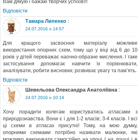
Вам дякую і бажаю творчих успіхів!!!
Відповіcти
Тамара Липенко
:
24.07.2016 о 14:57
Для кращого засвоєння матеріалу можливе
використання опорних схем, тому що у віці від 6 до 10
років у дітей переважає наочно-образне мислення. І таке
застосування допомагає навчити їх порівнювати,
аналізувати, робити висновки; розвиває увагу та пам’ять.
Відповіcти
Шевельова Олександра Анатоліївна
:
24.07.2016 о 10:14
Хочу порадити колегам користуватись атласами з
природознавства. Вони є і для 1-2 класів; 3-4 класів. І всі
ці схеми в атласах присутні! Тому, на мою думку,
опорними схемами потрібно називати малюнки, які
можливо виконувати самостійно на уроці ( на дошці і в