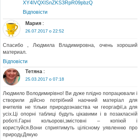
XY4lVQXISnZKS3RpR09pbzQ
Відповіcти
Мария
:
26.07.2017 о 22:52
Спасибо , Людмила Владимировна, очень хороший
материал.
Відповіcти
Тетяна
:
25.03.2017 о 07:18
Людмило Володимирівно! Ви дуже плідно попрацювали і
створили дійсно потрібний наочний матеріал для
вчителів не тільки природознавства чи георгафії,а для
усіх.Ці опорні таблиці будуть цікавими і в позакласній
роботі.Гарні кольорові,змістовні – копіюй і
користуйся.Вони сприятимуть цілісному уявленню про
природу.Дякую