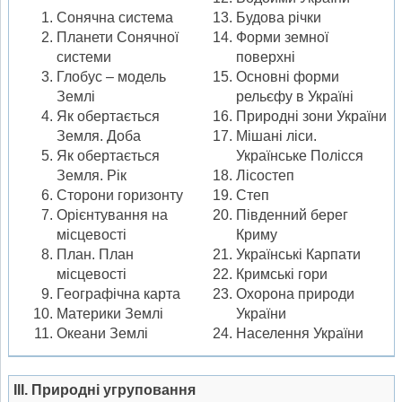
Сонячна система
Будова річки
Планети Сонячної
Форми земної
системи
поверхні
Глобус – модель
Основні форми
Землі
рельєфу в Україні
Як обертається
Природні зони України
Земля. Доба
Мішані ліси.
Як обертається
Українське Полісся
Земля. Рік
Лісостеп
Сторони горизонту
Степ
Орієнтування на
Південний берег
місцевості
Криму
План. План
Українські Карпати
місцевості
Кримські гори
Географічна карта
Охорона природи
Материки Землі
України
Океани Землі
Населення України
ІІІ. Природні угруповання