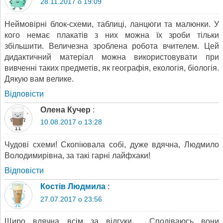
28.11.2017 о 19:09
Неймовірні блок-схеми, таблиці, ланцюги та малюнки. У
кого немає плакатів з них можна їх зроби тільки
збільшити. Величезна зроблена робота вчителем. Цей
дидактичний матеріал можна використовувати при
вивченні таких предметів, як географія, екологія, біологія.
Дякую вам велике.
Відповіcти
Олена Кучер
:
10.08.2017 о 13:28
Чудові схеми! Скопіювала собі, дуже вдячна, Людмило
Володимирівна, за такі гарні лайфхаки!
Відповіcти
Костів Людмила
:
27.07.2017 о 23:56
Щиро вдячна всiм за вiдгуки . Сподiваюсь вони