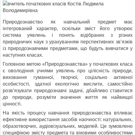
Природознавство як навчальний предмет має
інтегрований характер, оскільки зміст його утворює
система уявлень і понять відібраних з різних
природничих наук з урахуванням перспективних зв’язків
із природознавчими предметами, що будуть вивчатися у
наступних класах.
Головною метою «Природознавства» у початкових класа
є оволодіння учнями уявлень про цілісність природи,
виховання гуманної, творчої, соціально активної
особистості, здатної екологічно мислити, самостійно
розв’язувати природознавчі задачі, дбайливо ставитися
до природи, розуміти значення життя як найвищої
цінності.
На якість процесу навчання природознавства впливає
ефективне використання засобів наочності: натуральних,
образотворчих, аудіовізуальних, моделей. Це зумовлено
специфікою змісту предмета та віковими особливостями