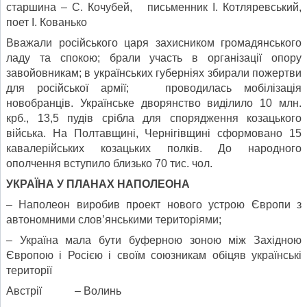
старшина – С. Кочубей, письменник І. Котляревський,
поет І. Кованько
Вважали російського царя захисником громадянського
ладу та спокою; брали участь в організації опору
завойовникам; в українських губерніях збирали пожертви
для російської армії; проводилась мобілізація
новобранців. Українське дворянство виділило 10 млн.
крб., 13,5 пудів срібла для спорядження козацького
війська. На Полтавщині, Чернігівщині сформовано 15
кавалерійських козацьких полків. До народного
ополчення вступило близько 70 тис. чол.
УКРАЇНА У ПЛАНАХ НАПОЛЕОНА
– Наполеон виробив проект нового устрою Європи з
автономними слов’янськими територіями;
– Україна мала бути буферною зоною між Західною
Європою і Росією і своїм союзникам обіцяв українські
території
Австрії – Волинь