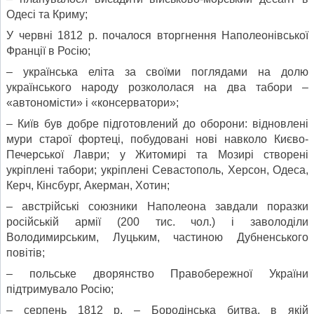
Одесі та Криму;
У червні 1812 р. почалося вторгнення Наполеонівської
Франції в Росію;
– українська еліта за своїми поглядами на долю
українського народу розкололася на два табори –
«автономісти» і «консерватори»;
– Київ був добре підготовлений до оборони: відновлені
мури старої фортеці, побудовані нові навколо Києво-
Печерської Лаври; у Житомирі та Мозирі створені
укріплені табори; укріплені Севастополь, Херсон, Одеса,
Керч, Кінсбург, Акерман, Хотин;
– австрійські союзники Наполеона завдали поразки
російській армії (200 тис. чол.) і заволоділи
Володимирським, Луцьким, частиною Дубненського
повітів;
– польське дворянство Правобережної України
підтримувало Росію;
– серпень 1812 р. – Бородінська битва, в якій