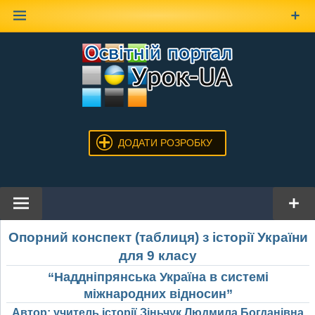
Наверх
ДОДАТИ РОЗРОБКУ
Опорний конспект (таблиця) з історії України
для 9 класу
“Наддніпрянська Україна в системі
міжнародних відносин”
Автор: учитель історії Зіньчук Людмила Богданівна