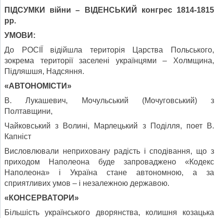
ПІДСУМКИ війни – ВІДЕНСЬКИЙ конгрес 1814-1815
рр.
УМОВИ:
До РОСІЇ відійшла територія Царства Польського,
зокрема території заселені українцями – Холмщина,
Підляшшя, Надсяння.
«АВТОНОМІСТИ»
В. Лукашевич, Мочульський (Мочуговський) з
Полтавщини,
Чайковський з Волині, Марлецький з Поділля, поет В.
Капніст
Висловлювали неприховану радість і сподівання, що з
приходом Наполеона буде запроваджено «Кодекс
Наполеона» і Україна стане автономною, а за
сприятливих умов – і незалежною державою.
«КОНСЕРВАТОРИ»
Більшість українського дворянства, колишня козацька