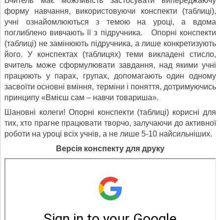
Вчитель має можливість застосувати випереджаючу
форму навчання, використовуючи конспекти (таблиці),
учні ознайомлюються з темою на уроці, а вдома
поглиблено вивчають її з підручника. Опорні конспекти
(таблиці) не замінюють підручника, а лише конкретизують
його. У конспектах (таблицях) теми викладені стисло,
вчитель може сформулювати завдання, над якими учні
працюють у парах, групах, допомагають один одному
засвоїти основні вміння, терміни і поняття, дотримуючись
принципу «Вмієш сам – навчи товариша».
Шановні колеги! Опорні конспекти (таблиці) корисні для
тих, хто прагне працювати творчо, залучаючи до активної
роботи на уроці всіх учнів, а не лише 5-10 найсильніших.
Версія конспекту для друку