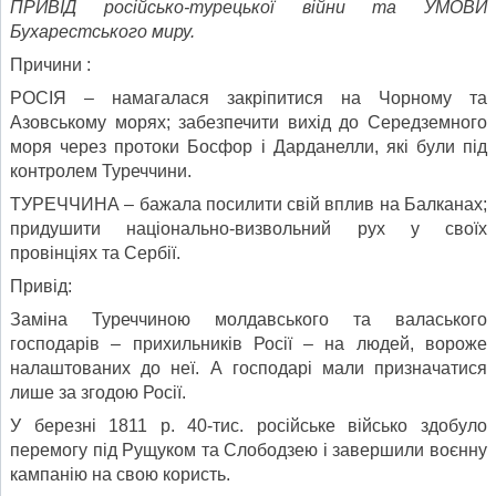
ПРИВІД
російсько-турецької війни та
УМОВИ
Бухарестського миру.
Причини :
РОСІЯ – намагалася закріпитися на Чорному та
Азовському морях; забезпечити вихід до Середземного
моря через протоки Босфор і Дарданелли, які були під
контролем Туреччини.
ТУРЕЧЧИНА – бажала посилити свій вплив на Балканах;
придушити національно-визвольний рух у своїх
провінціях та Сербії.
Привід:
Заміна Туреччиною молдавського та валаського
господарів – прихильників Росії – на людей, вороже
налаштованих до неї. А господарі мали призначатися
лише за згодою Росії.
У березні 1811 р. 40-тис. російське військо здобуло
перемогу під Рущуком та Слободзею і завершили воєнну
кампанію на свою користь.