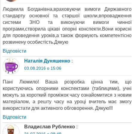
Людмила Богданівна,враховуючи вимоги Державного
стандарту основної та старшої школи,впровадження
системи ЗНО та виконуючи вимоги чинної
програми,створила цікаві опорні конспекти.Вони корисні
для проведення уроків,а також формують компетентісно
розвинену особистість.Дякую
Відповіcти
Наталія Дуняшенко
:
03.08.2016 о 15:06
Пані Люмило! Ваша розробка цінна тим, що
користуючись опорними конспектами (таблицями), учні
можуть за короткий проміжок часу ознайомитися з новим
матеріалом, а решту часу на уроці вчитель має змогу
використати для активного обговорення. Дякую!!!
Відповіcти
Владислав Рубленко
: