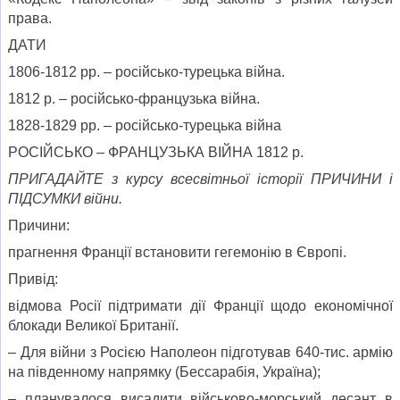
права.
ДАТИ
1806-1812 рр. – російсько-турецька війна.
1812 р. – російсько-французька війна.
1828-1829 рр. – російсько-турецька війна
РОСІЙСЬКО – ФРАНЦУЗЬКА ВІЙНА 1812 р.
ПРИГАДАЙТЕ з курсу всесвітньої історії
ПРИЧИНИ
і
ПІДСУМКИ
війни.
Причини:
прагнення Франції встановити гегемонію в Європі.
Привід:
відмова Росії підтримати дії Франції щодо економічної
блокади Великої Британії.
– Для війни з Росією Наполеон підготував 640-тис. армію
на південному напрямку (Бессарабія, Україна);
– планувалося висадити військово-морський десант в