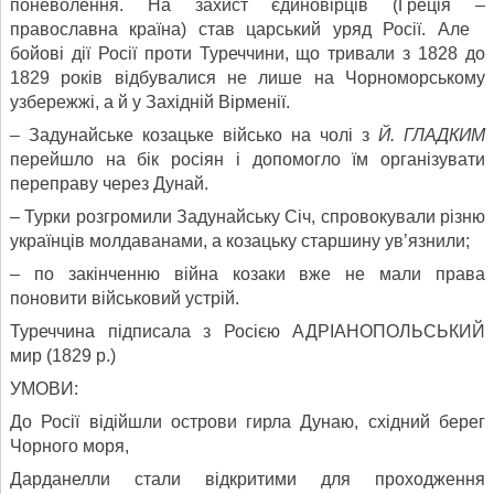
поневолення. На захист єдиновірців (Греція –
православна країна) став царський уряд Росії. Але
бойові дії Росії проти Туреччини, що тривали з 1828 до
1829 років відбувалися не лише на Чорноморському
узбережжі, а й у Західній Вірменії.
– Задунайське козацьке військо на чолі з
Й. ГЛАДКИМ
перейшло на бік росіян і допомогло їм організувати
переправу через Дунай.
– Турки розгромили Задунайську Січ, спровокували різню
українців молдаванами, а козацьку старшину ув’язнили;
– по закінченню війна козаки вже не мали права
поновити військовий устрій.
Туреччина підписала з Росією АДРІАНОПОЛЬСЬКИЙ
мир (1829 р.)
УМОВИ:
До Росії відійшли острови гирла Дунаю, східний берег
Чорного моря,
Дарданелли стали відкритими для проходження