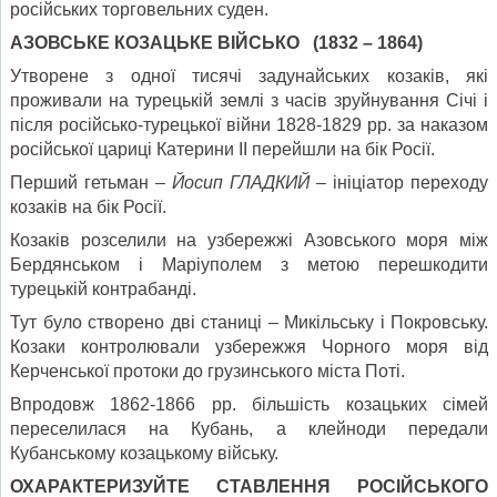
російських торговельних суден.
АЗОВСЬКЕ КОЗАЦЬКЕ ВІЙСЬКО (1832 – 1864)
Утворене з одної тисячі задунайських козаків, які
проживали на турецькій землі з часів зруйнування Січі і
після російсько-турецької війни 1828-1829 рр. за наказом
російської цариці Катерини ІІ перейшли на бік Росії.
Перший гетьман –
Йосип ГЛАДКИЙ
– ініціатор переходу
козаків на бік Росії.
Козаків розселили на узбережжі Азовського моря між
Бердянськом і Маріуполем з метою перешкодити
турецькій контрабанді.
Тут було створено дві станиці – Микільську і Покровську.
Козаки контролювали узбережжя Чорного моря від
Керченської протоки до грузинського міста Поті.
Впродовж 1862-1866 рр. більшість козацьких сімей
переселилася на Кубань, а клейноди передали
Кубанському козацькому війську.
ОХАРАКТЕРИЗУЙТЕ СТАВЛЕННЯ РОСІЙСЬКОГО