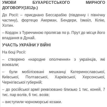
УМОВИ БУХАРЕСТСЬКОГО МИРНОГО
ДОГОВОРУ(1812р.)
До Росії: – приєднано Бессарабію (південну і північну
частину), фортецю Акерман, Бендери, Ізмаїл, Кілію,
Хотин.
– Кордон з Туреччиною пролягав по р. Прут до місця його
впадання в Дунай.
УЧАСТЬ УКРАЇНИ У ВІЙНІ
На боці Росії:
– створено «народне ополчення» з українців, які
воювали;
– були мобілізовані мешканці Катеринославської,
Київської, Полтавської, Харківської, Херсонської,
Чернігівської губерній;
– до російської армії реквізовано близько 1 тис. коней, 7
тис. пар волів, 6 тис. возів;
– виступили чорноморські козаки.