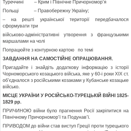
Туреччині – Крим і Північне Причорномор’я
Польщі – Правобережну Україну;
– на решті української території передбачалося
сформувати три
військово-адміністративні утворення з французькими
маршалами на чолі
Попрацюйте з контурною картою по темі
ЗАВДАННЯ НА САМОСТІЙНЕ ОПРАЦЮВАННЯ.
Пригадайте і знайдіть додаткову інформацію з історії
Чорноморського козацького війська, яке у 60-і роки ХІХ ст.
об’єдналося з російськими козаками у Кубанське козацьке
військо.
МІСЦЕ УКРАЇНИ У РОСІЙСЬКО-ТУРЕЦЬКІЙ ВІЙНІ 1825-
1829 рр.
ПРИЧИНОЮ війни було прагнення Росії закріпитися на
Північному Причорномор’ї та Подунав’ї.
ПРИВОДОМ до війни став виступ Греції проти турецького