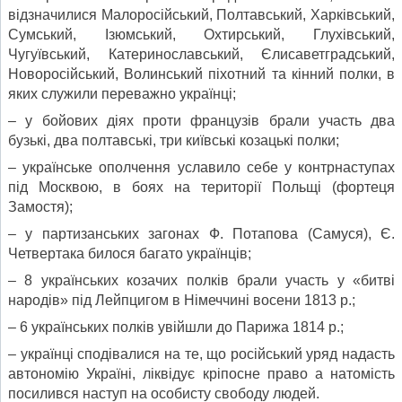
відзначилися Малоросійський, Полтавський, Харківський,
Сумський, Ізюмський, Охтирський, Глухівський,
Чугуївський, Катеринославський, Єлисаветградський,
Новоросійський, Волинський піхотний та кінний полки, в
яких служили переважно українці;
– у бойових діях проти французів брали участь два
бузькі, два полтавські, три київські козацькі полки;
– українське ополчення уславило себе у контрнаступах
під Москвою, в боях на території Польщі (фортеця
Замостя);
– у партизанських загонах Ф. Потапова (Самуся), Є.
Четвертака билося багато українців;
– 8 українських козачих полків брали участь у «битві
народів» під Лейпцигом в Німеччині восени 1813 р.;
– 6 українських полків увійшли до Парижа 1814 р.;
– українці сподівалися на те, що російський уряд надасть
автономію Україні, ліквідує кріпосне право а натомість
посилився наступ на особисту свободу людей.