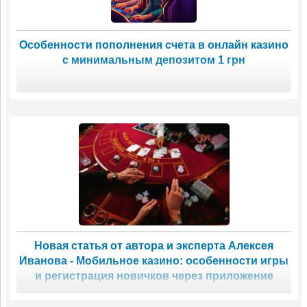
Особенности пополнения счета в онлайн казино
с минимальным депозитом 1 грн
Новая статья от автора и эксперта Алексея
Иванова - Мобильное казино: особенности игры
и регистрация новичков через приложение