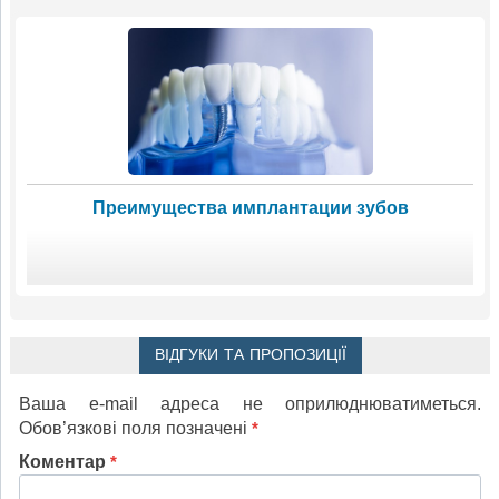
Преимущества имплантации зубов
ВІДГУКИ ТА ПРОПОЗИЦІЇ
Ваша e-mail адреса не оприлюднюватиметься.
Обов’язкові поля позначені
*
Коментар
*