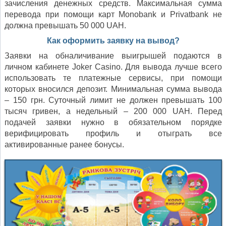
зачисления денежных средств. Максимальная сумма
перевода при помощи карт Monobank и Privatbank не
должна превышать 50 000 UAH.
Как оформить заявку на вывод?
Заявки на обналичивание выигрышей подаются в
личном кабинете Joker Casino. Для вывода лучше всего
использовать те платежные сервисы, при помощи
которых вносился депозит. Минимальная сумма вывода
– 150 грн. Суточный лимит не должен превышать 100
тысяч гривен, а недельный – 200 000 UAH. Перед
подачей заявки нужно в обязательном порядке
верифицировать профиль и отыграть все
активированные ранее бонусы.