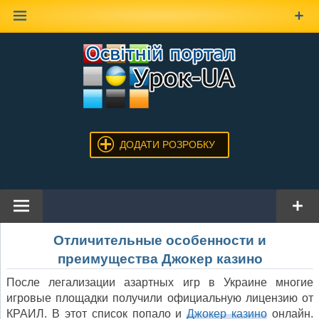
Наверх
ДОДАТИ РОЗРОБКУ
Отличительные особенности и
преимущества Джокер казино
После легализации азартных игр в Украине многие
игровые площадки получили официальную лицензию от
КРАИЛ. В этот список попало и
Джокер казино
онлайн.