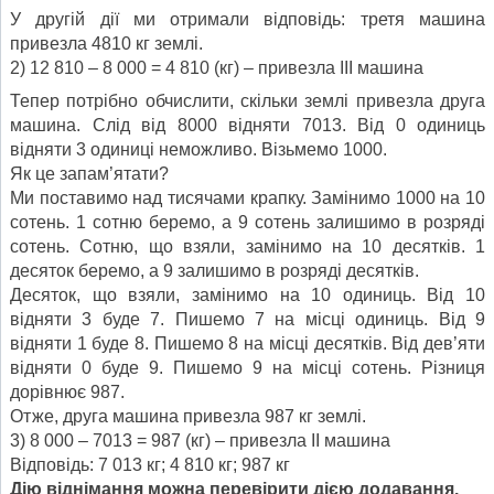
У другій дії ми отримали відповідь: третя машина
привезла 4810 кг землі.
2) 12 810 – 8 000 = 4 810 (кг) – привезла ІІІ машина
Тепер потрібно обчислити, скільки землі привезла друга
машина. Слід від 8000 відняти 7013. Від 0 одиниць
відняти 3 одиниці неможливо. Візьмемо 1000.
Як це запам’ятати?
Ми поставимо над тисячами крапку. Замінимо 1000 на 10
сотень. 1 сотню беремо, а 9 сотень залишимо в розряді
сотень. Сотню, що взяли, замінимо на 10 десятків. 1
десяток беремо, а 9 залишимо в розряді десятків.
Десяток, що взяли, замінимо на 10 одиниць. Від 10
відняти 3 буде 7. Пишемо 7 на місці одиниць. Від 9
відняти 1 буде 8. Пишемо 8 на місці десятків. Від дев’яти
відняти 0 буде 9. Пишемо 9 на місці сотень. Різниця
дорівнює 987.
Отже, друга машина привезла 987 кг землі.
3) 8 000 – 7013 = 987 (кг) – привезла ІІ машина
Відповідь: 7 013 кг; 4 810 кг; 987 кг
Дію віднімання можна перевірити дією додавання.