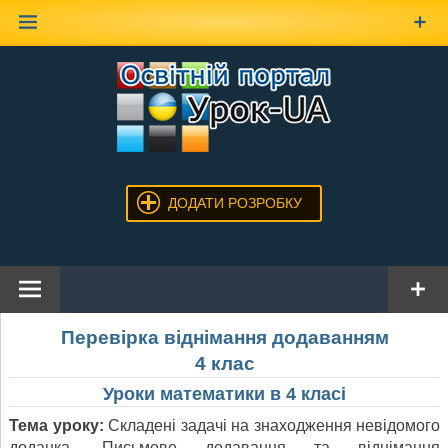
Наверх
ДОДАТИ РОЗРОБКУ
Перевірка віднімання додаванням
4 клас
Уроки математики в 4 класі
Тема уроку:
Складені задачі на знаходження невідомого
доданка. Письмове додавання та віднімання