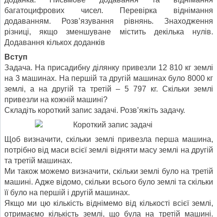
багатоцифрових чисел. Перевірка віднімання
додаванням. Розв’язування рівнянь. Знаходження
різниці, якщо зменшуване містить декілька нулів.
Додавання кількох доданків
Вступ
Задача. На присадибну ділянку привезли 12 810 кг землі
на 3 машинах. На першій та другій машинах було 8000 кг
землі, а на другій та третій – 5 797 кг. Скільки землі
привезли на кожній машині?
Складіть короткий запис задачі. Розв’яжіть задачу.
Щоб визначити, скільки землі привезла перша машина,
потрібно від маси всієї землі відняти масу землі на другій
та третій машинах.
Ми також можемо визначити, скільки землі було на третій
машині. Адже відомо, скільки всього було землі та скільки
її було на першій і другій машинах.
Якщо ми цю кількість віднімемо від кількості всієї землі,
отримаємо кількість землі, що була на третій машині.