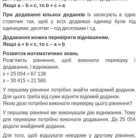
Якщо а – b = с, то b + с = а
При додаванні кількох доданків
їх записують в один
стовпчик так, щоб у всіх доданках одиниці були під
одиницями, десятки – під десятками і т.д.
Додавання можна перевірити відніманням.
Якщо а + b = с, то с – а = b
Розвиток математичних знань
Розв’яжіть рівняння, щоб виконати перевірку і
додавання, і віднімання.
х + 25 054 = 67 138
х – 30 415 = 21 560
У першому рівнянні потрібно знайти невідомий доданок.
Для цього треба від суми відняти відомий доданок.
Якою дією потрібно виконати перевірку цього рівняння?
У першому рівнянні ми виконували дію віднімання. Тому
для перевірки потрібно виконати додавання. До 25 054
додати знайдений доданок.
Для того, щоб відшукати невідоме у другому рівнянні,