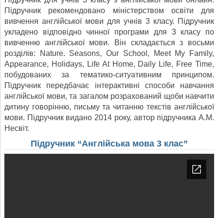
Підручник рекомендовано міністерством освіти для
вивчення англійської мови для учнів 3 класу. Підручник
укладено відповідно чинної програми для 3 класу по
вивченню англійської мови. Він складається з восьми
розділів: Nature. Seasons, Our School, Meet My Family,
Appearance, Holidays, Life At Home, Daily Life, Free Time,
побудованих за тематико-ситуативним принципом.
Підручник передбачає інтерактивні способи навчання
англійської мови, та загалом розрахований щоби навчити
дитину говорінню, письму та читанню текстів англійської
мови. Підручник видано 2014 року, автор підручника А.М.
Несвіт.
Підручник “Англійська мова 3 клас”