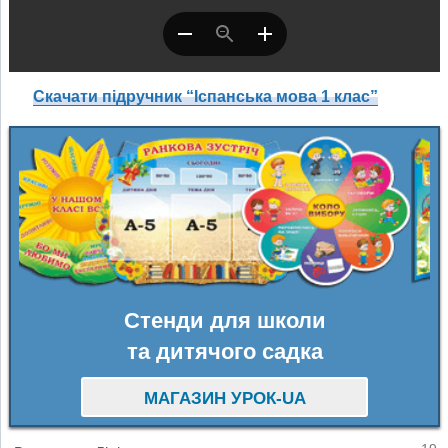
Скачати підручник “Іспанська мова 1 клас”
Стенди для школи
та дитячого садка
МАГАЗИН УРОК-UA