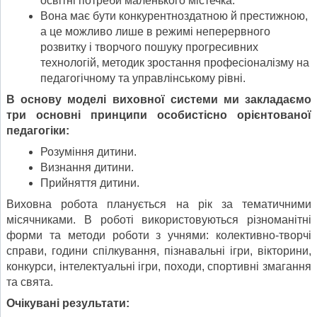
освітні потреби маленького містечка.
Вона має бути конкурентноздатною й престижною,
а це можливо лише в режимі неперервного
розвитку і творчого пошуку прогресивних
технологій, методик зростання професіоналізму на
педагогічному та управлінському рівні.
В основу моделі виховної системи ми закладаємо
три основні принципи особистісно орієнтованої
педагогіки:
Розуміння дитини.
Визнання дитини.
Прийняття дитини.
Виховна робота планується на рік за тематичними
місячниками. В роботі використовуються різноманітні
форми та методи роботи з учнями: колективно-творчі
справи, години спілкування, пізнавальні ігри, вікторини,
конкурси, інтелектуальні ігри, походи, спортивні змагання
та свята.
Очікувані результати: