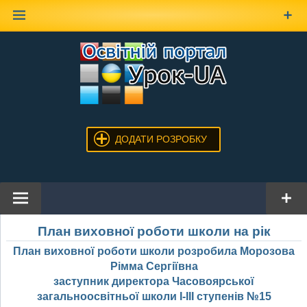
Наверх
ДОДАТИ РОЗРОБКУ
План виховної роботи школи на рік
План виховної роботи школи розробила Морозова
Рімма Сергіївна
заступник директора Часовоярської
загальноосвітньої школи І-ІІІ ступенів №15