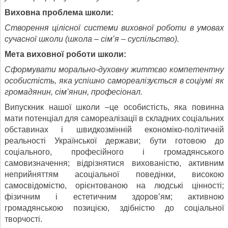
Виховна проблема школи:
Створення цілісної системи виховної роботи в умовах
сучасної школи (школа – сім’я – суспільство).
Мета виховної роботи школи:
Сформувати морально-духовну життєво компетентну
особистість, яка успішно самореалізується в соціумі як
громадянин, сім’янин, професіонал.
Випускник нашої школи –це особистість, яка повинна
мати потенціал для самореалізації в складних соціальних
обставинах і швидкозмінній економіко-політичній
реальності Української держави; бути готовою до
соціального, професійного і громадянського
самовизначення; відрізнятися вихованістю, активним
неприйняттям асоціальної поведінки, високою
самосвідомістю, орієнтованою на людські цінності;
фізичним і естетичним здоров’ям; активною
громадянською позицією, здібністю до соціальної
творчості.