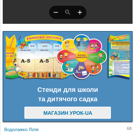
Стенди для школи
та дитячого садка
МАГАЗИН УРОК-UA
68
Водолажко Лілія