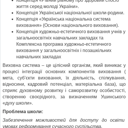
Концепція «Рівний рівному про здоровий спосіб
життя серед молоді України».
Концепція Української національної школи-родини.
Концепція «Українська національна система
виховання» (Основи національного виховання).
Концепція художньо-естетичного виховання учнів у
загальноосвітніх навчальних закладах та
Комплексна програма художньо-естетичного
виховання у загальноосвітніх і позашкільних
навчальних закладах
Виховна система – це цілісний організм, який виникає у
процесі інтеграції основних компонентів виховання (
мета, суб’єкти виховання, їх діяльність, спілкування,
відносини, кадровий потенціал, матеріальна база), що
сприяє духовному розвитку і саморозвитку особистості,
створенню своєрідного, за визначенням Ушинського
«духу школи».
Проблема школи:
Забезпечення можливостей для доступу до освіти
умовах реформування сучасного суспільства.