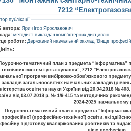
7136 “Монтажник санітарно-технічних
7212 “Електрогазозв
тор публікації
Б автора:
Ярич Ігор Ярославович
сада:
методист, викладач комп’ютерних дисциплін
сце роботи:
Державний навчальний заклад “Вище професій
ініть:
Поурочно-тематичний план з предмета “Інформатика” п
технічних систем і устаткування”, 7212 “Електрогазоз
авчальної програми вибірково-обов’язкового предмету 
закладів загальноосвітніх навчальних закладів (рівен
ністерства освіти та науки України від 20.04.2018 № 408,
раїни від 03.07.2018 р. № 1/9-415 та методичних реком
2024-2025 навчальному р
Поурочно-тематичний план з предмета “Інформатика
професійної (професійно-технічної) освіти, які здійс
фесійну підготовку кваліфікованих робітників та вида
цією професією.