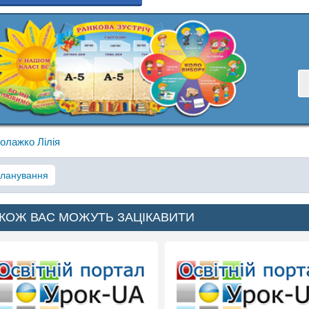
олажко Лілія
ланування
КОЖ ВАС МОЖУТЬ ЗАЦІКАВИТИ