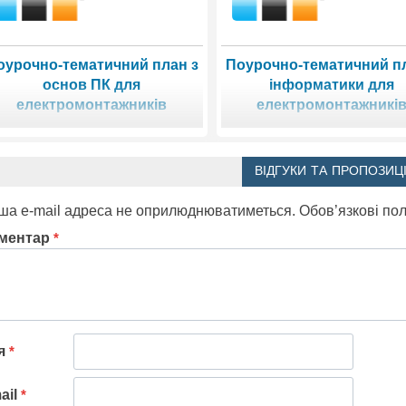
оурочно-тематичний план з
Поурочно-тематичний пл
основ ПК для
інформатики для
електромонтажників
електромонтажникі
ВІДГУКИ ТА ПРОПОЗИЦІ
ша e-mail адреса не оприлюднюватиметься.
Обов’язкові по
ментар
*
'я
*
ail
*