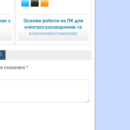
ан з
Основи роботи на ПК для
електрогазозварників та
в
електромонтажників
Ї
ля позначені
*