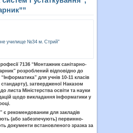
 систем і устаткування”,
арник””
не училище №34 м. Стрий”
рофесії 7136 “Монтажник санітарно-
варник”
розроблений відповідно до
“Інформатика” для учнів 10-11 класів
ь стандарту), затвердженої Наказом
 до листа Міністерства освіти та науки
ендацій щодо викладання інформатики у
оці.
” є рекомендованим для закладів
нюють (або забезпечують) первинно-
ють документи встановленого зразка за