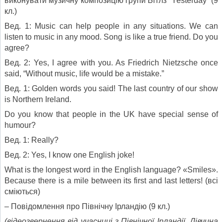
виконувати музичну композицію групи Бітлз “Yesterday” (9
кл.)
Вед. 1: Music can help people in any situations. We can
listen to music in any mood. Song is like a true friend. Do you
agree?
Вед. 2: Yes, I agree with you. As Friedrich Nietzsche once
said, “Without music, life would be a mistake.”
Вед. 1: Golden words you said! The last country of our show
is Northern Ireland.
Do you know that people in the UK have special sense of
humour?
Вед. 1: Really?
Вед. 2: Yes, I know one English joke!
What is the longest word in the English language? «Smiles».
Because there is a mile between its first and last letters! (всі
сміються)
– Повідомлення про Північну Ірландію (9 кл.)
(відеозвернення від учасниці з Північної Ірландії. Дівчина