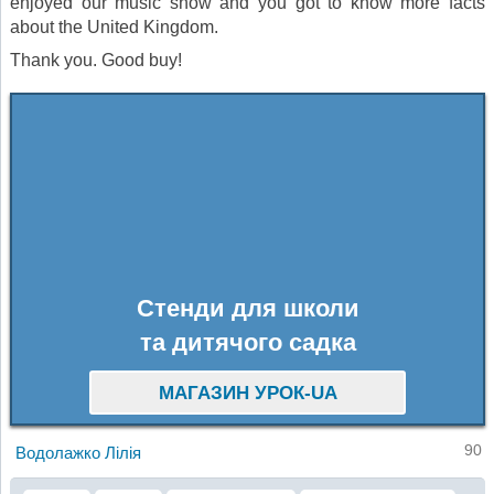
enjoyed our music show and you got to know more facts
about the United Kingdom.
Thank you. Good buy!
Стенди для школи
та дитячого садка
МАГАЗИН УРОК-UA
90
Водолажко Лілія