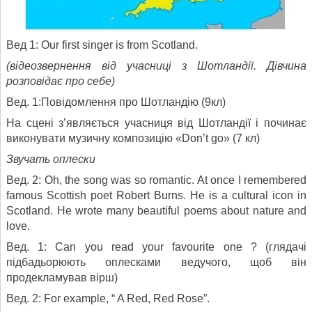
Вед 1: Our first singer is from Scotland.
(відеозвернення від учасниці з Шотландії. Дівчина
розповідає про себе
)
Вед. 1:Повідомлення про Шотландію (9кл)
На сцені з’являється учасниця від Шотландії і починає
виконувати музичну композицію «Don’t go» (7 кл)
Звучать оплески
Вед. 2: Oh, the song was so romantic. At once I remembered
famous Scottish poet Robert Burns. He is a cultural icon in
Scotland. He wrote many beautiful poems about nature and
love.
Вед. 1: Can you read your favourite one ? (глядачі
підбадьорюють оплесками ведучого, щоб він
продекламував вірш)
Вед. 2: For example, “ A Red, Red Rose”.