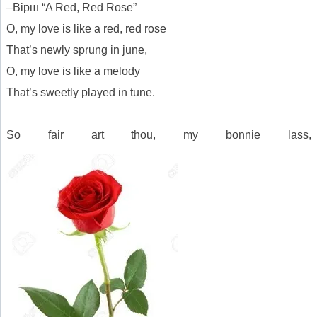
–Вірш “A Red, Red Rose”
O, my love is like a red, red rose
That’s newly sprung in june,
O, my love is like a melody
That’s sweetly played in tune.
So fair art thou, my bonnie lass,