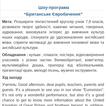
Шоу-програма
“Британське Євробачення”
Мета
:
Розширити лінгвістичний кругозір учнів 7,9 класів,
розвивати творчі здібності, навички читання, говоріння,
аудіювання, виховувати інтерес до вивчення культур
інших народів, спонукати до удосконалення англійської
мови, сприяти мотивації до вивчення іноземної мови та
англійської культури.
Обладнання :
кульки , плакати, постери, відеозвернення
учасників з різних частин Великобританії, комп’ютер,
мультимедійна дошка, прапорці від вболівальників,
презентації країн, мелодії пісень, музичні інструменти.
Хід заходу
Учитель: Good afternoon, dear pupils, teachers, parents and
guests. It’s a pleasure to see you in our show “Eurovision”.
It’s not only a wonderful performance, but also it’s a good
chance to get to know more information about the United
Kingdom of Great Britain and Northern Ireland. In addition,