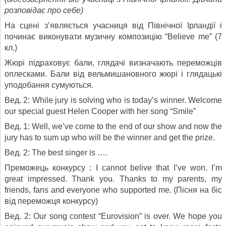
розповідає про себе)
На сцені з’являється учасниця від Північної Ірландії і
починає виконувати музичну композицію “Believe me” (7
кл.)
Жюрі підраховує бали, глядачі визначають переможців
оплесками. Бали від вельмишановного жюрі і глядацькі
уподобання сумуються.
Вед. 2: While jury is solving who is today’s winner. Welcome
our special guest Helen Cooper with her song “Smile”
Вед. 1: Well, we’ve come to the end of our show and now the
jury has to sum up who will be the winner and get the prize.
Вед. 2: The best singer is ….
Преможець конкурсу : I cannot belive that I’ve won. I’m
great impressed. Thank you. Thanks to my parents, my
friends, fans and everyone who supported me. (Пісня на біс
від переможця конкурсу)
Вед. 2: Our song contest “Eurovision” is over. We hope you