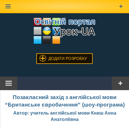
Наверх
ДОДАТИ РОЗРОБКУ
Позакласний захід з англійської мови
“Британське євробачення” (шоу-програма)
Автор: учитель англійської мови Книш Анна
Анатоліївна