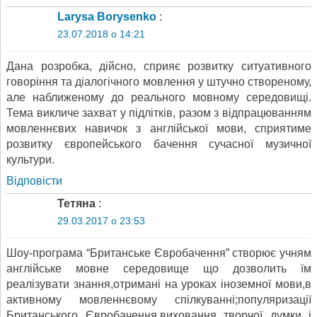
Larysa Borysenko
:
23.07.2018 о 14:21
Дана розробка, дійсно, сприяє розвитку ситуативного
говоріння та діалогічного мовлення у штучно створеному,
але наближеному до реального мовному середовищі.
Тема викличе захват у підлітків, разом з відпрацюванням
мовленнєвих навичок з англійської мови, сприятиме
розвитку європейського бачення сучасної музичної
культури.
Відповіcти
Тетяна
:
29.03.2017 о 23:53
Шоу-програма “Британське Євробачення” створює учням
англійське мовне середовище що дозволить їм
реалізувати знання,отримані на уроках іноземної мови,в
активному мовленнєвому спілкуванні;популяризації
Британського Євробачення,виховання творчої думки і