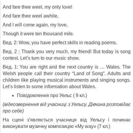
And fare thee weel, my only love!
And fare thee weel awhile,
And I will come again, my love,
Though it were ten thousand mile.
Beд. 2: Wow, you have perfect skills in reading poems.
Beд. 2 : Thank you very much, my friend! But today is song
contest. Let’s turn to our music show.
Вед. 1: You are right and the next country is … Wales. The
Welsh people call their country “Land of Song”. Adults and
children like playing musical instruments and singing songs.
Let’s listen to some information about Wales.
Повідомлення про Уельс ( 9 кл.)
(відеозвернення від учасниці з Уельсу. Дівчина розповідає
про себе)
На сцені з’являється учасниця від Уельсу і починає
виконувати музичну композицію «My way» (7 кл.)