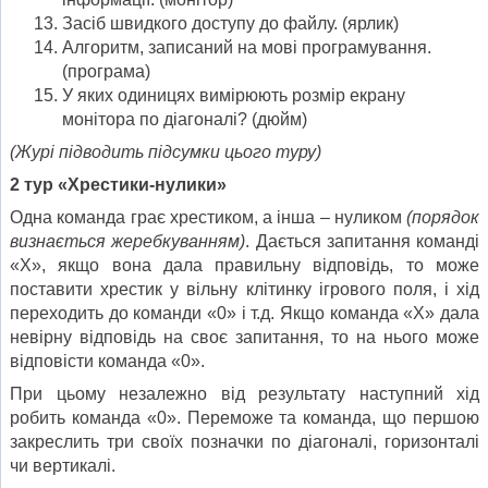
Засіб швидкого доступу до файлу. (ярлик)
Алгоритм, записаний на мові програмування.
(програма)
У яких одиницях вимірюють розмір екрану
монітора по діагоналі? (дюйм)
(Журі підводить підсумки цього туру)
2 тур «Хрестики-нулики»
Одна команда грає хрестиком, а інша – нуликом
(порядок
визнається жеребкуванням)
. Дається запитання команді
«Х», якщо вона дала правильну відповідь, то може
поставити хрестик у вільну клітинку ігрового поля, і хід
переходить до команди «0» і т.д. Якщо команда «Х» дала
невірну відповідь на своє запитання, то на нього може
відповісти команда «0».
При цьому незалежно від результату наступний хід
робить команда «0». Переможе та команда, що першою
закреслить три своїх позначки по діагоналі, горизонталі
чи вертикалі.