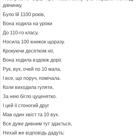
дівчинку.
Було їй 1100 років,
Вона ходила на уроки
До 110-го класу,
Носила 100 книжок щоразу.
Крокуючи десятком ніг,
Вона ходила вздовж доріг.
Рук, вух, очей по 10 мала,
І все, що поруч, помічала.
Коли виходила гуляти,
За нею бігло цуценятко.
І цей її стоногий друг
Мав один хвіст та 10 вух.
Все дуже дивним тут здається,
Нехай же відповідь дадуть: