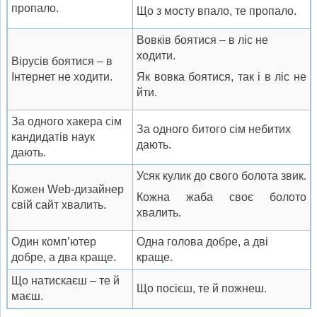
пропало.
Що з мосту впало, те пропало.
Вовків боятися – в ліс не
ходити.
Вірусів боятися – в
Інтернет не ходити.
Як вовка боятися, так і в ліс не
йти.
За одного хакера сім
За одного битого сім небитих
кандидатів наук
дають.
дають.
Усяк кулик до свого болота звик.
Кожен Web-дизайнер
Кожна жаба своє болото
свій сайт хвалить.
хвалить.
Один комп’ютер
Одна голова добре, а дві
добре, а два краще.
краще.
Що натискаєш – те й
Що посієш, те й пожнеш.
маєш.