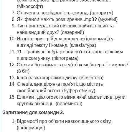
(Мікрософт)
Скінченна послідовність команд. (алгоритм)
Які файли мають розширення .mрЗ? (музичні)
Тип принтера, який виконує найякісніший та
найшвидший друк? (лазерний)
Назвіть пристрій для введення інформації у
вигляді тексту і команд. (клавіатура)
11 . Графічне зображення об’єкта з пояснюючим
підписом унизу. (піктограма)
Скільки біт займає в пам’яті комп’ютера 1 символ?
(8 біт)
Інша назва жорсткого диску. (вінчестер)
Спеціальна ділянка пам’яті, що містить
скопійований об’єкт. (буфер обміну)
Елемент діалогового вікна який має вигляд групи
круглих віконець. (перемикач)
Запитання для команди 2.
Відомості про об’єкти навколишнього світу.
(інформація)