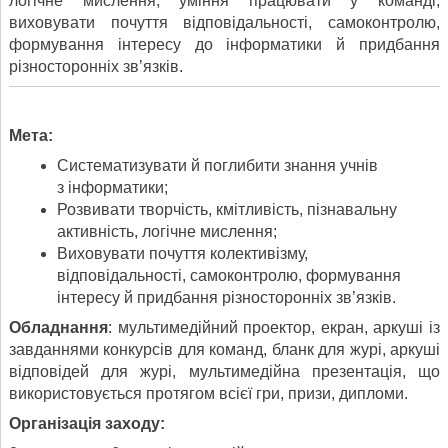
логічне мислення, уміння працювати у команді,
виховувати почуття відповідальності, самоконтролю,
формування інтересу до інформатики й придбання
різносторонніх зв’язків.
Мета:
Систематизувати й поглибити знання учнів
з інформатики;
Розвивати творчість, кмітливість, пізнавальну
активність, логічне мислення;
Виховувати почуття колективізму,
відповідальності, самоконтролю, формування
інтересу й придбання різносторонніх зв’язків.
Обладнання
: мультимедійний проектор, екран, аркуші із
завданнями конкурсів для команд, бланк для журі, аркуші
відповідей для журі, мультимедійна презентація, що
використовується протягом всієї гри, призи, дипломи.
Організація заходу: