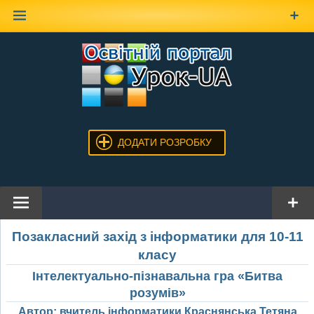
Наверх
ДОДАТИ РОЗРОБКУ
Позакласний захід з інформатики для 10-11
класу
Інтелектуально-пізнавальна гра «Битва
розумів»
Автор: вчитель інформатики Краснянська Тетяна