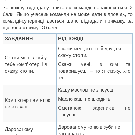
За кожну відгадану приказку команді нараховується 2
бали. Якщо учасник команди не може дати відповідь, то
команді-суперниці дається шанс відгадати приказку, за
що вона отримує 3 бали.
ЗАВДАННЯ
ВІДПОВІДІ
Скажи мені, хто твій друг, і я
скажу, хто ти.
Скажи мені, який у
тебе комп’ютер, і я
Скажи мені, з ким та
скажу, хто ти.
товаришуєш, – то я скажу, хто
ти.
Кашу маслом не зіпсуєш.
Масло каші не шкодить.
Комп’ютер пам’яттю
не зіпсуєш.
Сметаною вареників не
зіпсуєш.
Дарованому коню в зуби не
Дарованому
заглядають.