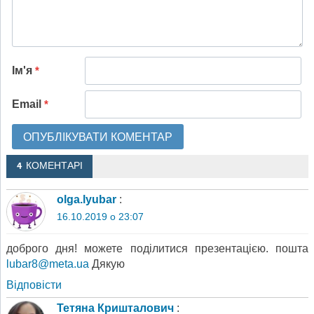
Ім'я
*
Email
*
4 КОМЕНТАРІ
olga.lyubar
:
16.10.2019 о 23:07
доброго дня! можете поділитися презентацією. пошта
lubar8@meta.ua
Дякую
Відповіcти
Тетяна Кришталович
: