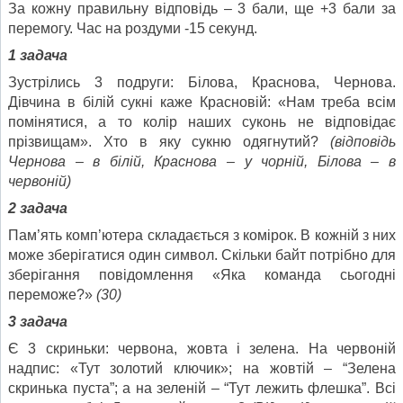
За кожну правильну відповідь – 3 бали, ще +3 бали за
перемогу. Час на роздуми -15 секунд.
1 задача
Зустрілись 3 подруги: Білова, Краснова, Чернова.
Дівчина в білій сукні каже Красновій: «Нам треба всім
помінятися, а то колір наших суконь не відповідає
прізвищам». Хто в яку сукню одягнутий?
(відповідь
Чернова – в білій, Краснова – у чорній, Білова – в
червоній)
2 задача
Пам’ять комп’ютера складається з комірок. В кожній з них
може зберігатися один символ. Скільки байт потрібно для
зберігання повідомлення «Яка команда сьогодні
переможе?»
(30)
3 задача
Є 3 скриньки: червона, жовта і зелена. На червоній
надпис: «Тут золотий ключик»; на жовтій – “Зелена
скринька пуста”; а на зеленій – “Тут лежить флешка”. Всі