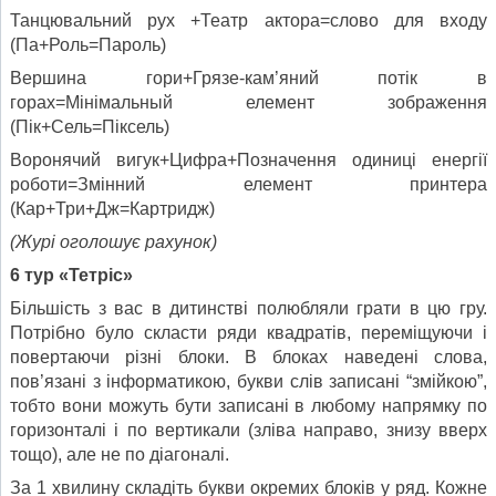
Танцювальний рух +Театр актора=слово для входу
(Па+Роль=Пароль)
Вершина гори+Грязе-кам’яний потік в
горах=Мінімальный елемент зображення
(Пік+Сель=Піксель)
Воронячий вигук+Цифра+Позначення одиниці енергії
роботи=Змінний елемент принтера
(Кар+Три+Дж=Картридж)
(Журі оголошує рахунок)
6 тур «Тетріс»
Більшість з вас в дитинстві полюбляли грати в цю гру.
Потрібно було скласти ряди квадратів, переміщуючи і
повертаючи різні блоки. В блоках наведені слова,
пов’язані з інформатикою, букви слів записані “змійкою”,
тобто вони можуть бути записані в любому напрямку по
горизонталі і по вертикали (зліва направо, знизу вверх
тощо), але не по діагоналі.
За 1 хвилину складіть букви окремих блоків у ряд. Кожне