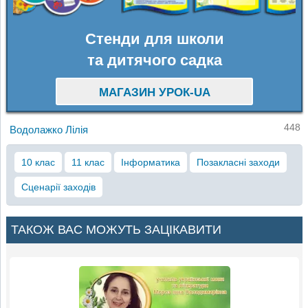
Стенди для школи
та дитячого садка
МАГАЗИН УРОК-UA
448
Водолажко Лілія
10 клас
11 клас
Інформатика
Позакласні заходи
Сценарії заходів
ТАКОЖ ВАС МОЖУТЬ ЗАЦІКАВИТИ