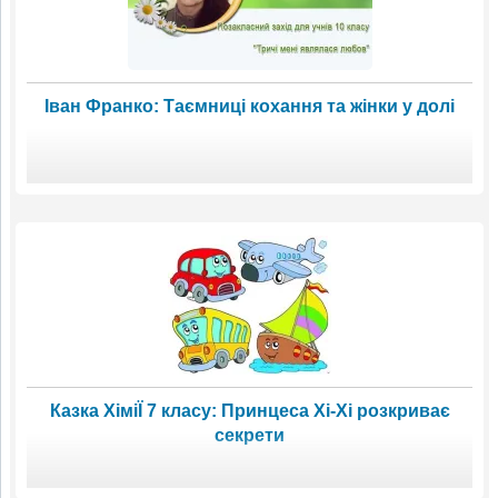
Іван Франко: Таємниці кохання та жінки у долі
Казка ХіміЇ 7 класу: Принцеса Хі-Хі розкриває
секрети