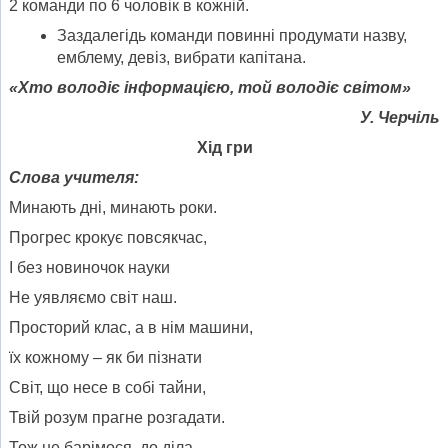
2 команди по 6 чоловік в кожній.
Заздалегідь команди повинні продумати назву,
емблему, девіз, вибрати капітана.
«Хто володіє інформацією, той володіє світом»
У. Черчіль
Хід гри
Слова учителя:
Минають дні, минають роки.
Прогрес крокує повсякчас,
І без новиночок науки
Не уявляємо світ наш.
Просторий клас, а в нім машини,
їх кожному – як би пізнати
Світ, що несе в собі тайни,
Твій розум прагне розгадати.
Тож не барімося, до діла