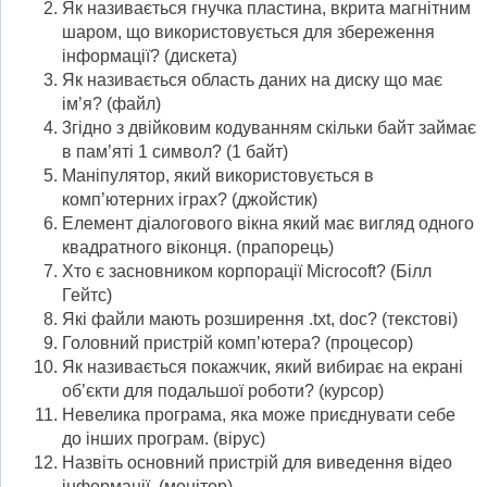
Як називається гнучка пластина, вкрита магнітним
шаром, що використовується для збереження
інформації? (дискета)
Як називається область даних на диску що має
ім’я? (файл)
3гідно з двійковим кодуванням скільки байт займає
в пам’яті 1 символ? (1 байт)
Маніпулятор, який використовується в
комп’ютерних іграх? (джойстик)
Елемент діалогового вікна який має вигляд одного
квадратного віконця. (прапорець)
Хто є засновником корпорації Місrocoft? (Білл
Гейтс)
Які файли мають розширення .txt, doс? (текстові)
Головний пристрій комп’ютера? (процесор)
Як називається покажчик, який вибирає на екрані
об’єкти для подальшої роботи? (курсор)
Невелика програма, яка може приєднувати себе
до інших програм. (вірус)
Назвіть основний пристрій для виведення відео
інформації. (монітор)