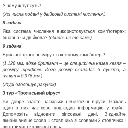
У чому ж тут суть?
(Усі числа подані у двійковій системі числення.)
8 задача
Яка система числення використовується комп’ютерах:
бінарна чи двійкова?
(обидві, це те саме)
9 задача
Бриліант якого розміру є в кожному комп’ютері?
(1,128 мм,
адже
бриліант – це специфічна назва кегля –
розміру шрифтів. Його розмір скаладає 3 пункта, а
пункт = 0,376 мм.)
(Журі оголошує рахунок)
3 тур «Троянський вірус»
Ви добре знаєте наскільки небезпечні віруси. Нажаль
один з них частково пошкодив інформацію у файлі.
Допоможіть відновити зіпсовані дані. З’єднайте
якнайшвидше слова 1 стовпчика зі словами 2 стовпчика і
ви отримаєте ключові слова.