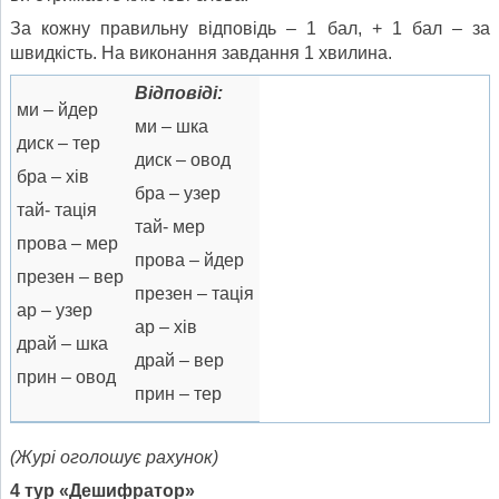
За кожну правильну відповідь – 1 бал, + 1 бал – за
швидкість. На виконання завдання 1 хвилина.
Відповіді:
ми – йдер
ми – шка
диск – тер
диск – овод
бра – хів
бра – узер
тай- тація
тай- мер
прова – мер
прова – йдер
презен – вер
презен – тація
ар – узер
ар – хів
драй – шка
драй – вер
прин – овод
прин – тер
(Журі оголошує рахунок)
4 тур «Дешифратор»