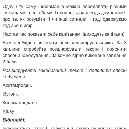
Одну і ту саму інформацію можна передавати різними
сигналами і способами. Головне, заздалегідь домовитися
про те, як розуміти ті чи інші сигнали, і тоді одержуємо
код або шифр.
Настав час показати себе капітанам. (виходять капітани)
Вам необхідно виконати роль дешифрувальників. За 3
хвилини спробуйте розшифрувати тексти і пояснити
способи їх кодування. За кожне вірно виконане завдання
2 бали.
Розшифрувати закодований текст і пояснити спосіб
кодування:
Акитамрофні.
Ібугонк.
Коляманлядаля.
Kjusy
Відповіді:
Інформатика. (спосіб кодування: слово пишеться задом