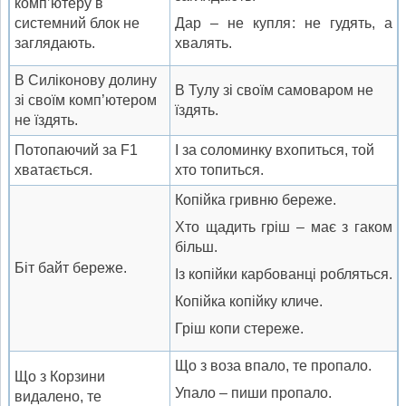
комп’ютеру в
системний блок не
Дар – не купля: не гудять, а
заглядають.
хвалять.
В Силіконову долину
В Тулу зі своїм самоваром не
зі своїм комп’ютером
їздять.
не їздять.
Потопаючий за F1
І за соломинку вхопиться, той
хватається.
хто топиться.
Копійка гривню береже.
Хто щадить гріш – має з гаком
більш.
Біт байт береже.
Із копійки карбованці робляться.
Копійка копійку кличе.
Гріш копи стереже.
Що з воза впало, те пропало.
Що з Корзини
Упало – пиши пропало.
видалено, те