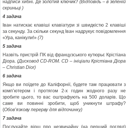
надписи хибні. Де золотий ключик?
(Відповідь – в зеленій
скриньці )
4 задача
Іван натискає клавіші клавіатури зі швидкістю 2 клавіші
за секунду. За скільки секунд Іван надрукує повідомлення
«Ура, канікули!»
(7)
5 задача
Назвіть пристрій ПК від французського кутюрьє Крістіана
Діора.
(Дисковод CD-ROM. CD – ініціали Крістіана Діора
– Christian Dior)
6 задача
Якщо ви поїдете до Каліфорнії, будете там працювати з
комп’ютером і протягом 2-х годин жодного разу не
зробите цього, то вас оштрафують на 500 доларів. Що
саме ви повинні зробити, щоб уникнути штрафу?
(
Обов’язкову перерву для відпочинку)
7 задача
Послухайте вірш про незвичайну (на перший погляд)