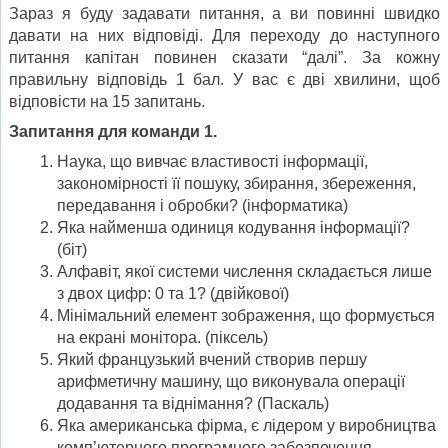
Зараз я буду задавати питання, а ви повинні швидко
давати на них відповіді. Для переходу до наступного
питання капітан повинен сказати “далі”. За кожну
правильну відповідь 1 бал. У вас є дві хвилини, щоб
відповісти на 15 запитань.
Запитання для команди 1.
Наука, що вивчає властивості інформації,
закономірності її пошуку, збирання, збереження,
передавання і обробки? (інформатика)
Яка найменша одиниця кодування інформації?
(біт)
Алфавіт, якої системи числення складається лише
з двох цифр: 0 та 1? (двійкової)
Мінімальний елемент зображення, що формується
на екрані монітора. (піксель)
Який французький вчений створив першу
арифметичну машину, що виконувала операції
додавання та віднімання? (Паскаль)
Яка американська фірма, є лідером у виробництва
комп’ютерного програмного забезпечення.