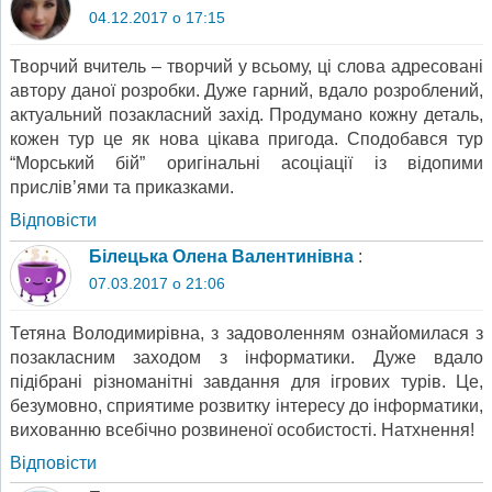
04.12.2017 о 17:15
Творчий вчитель – творчий у всьому, ці слова адресовані
автору даної розробки. Дуже гарний, вдало розроблений,
актуальний позакласний захід. Продумано кожну деталь,
кожен тур це як нова цікава пригода. Сподобався тур
“Морський бій” оригінальні асоціації із відопими
прислів’ями та приказками.
Відповіcти
Білецька Олена Валентинівна
:
07.03.2017 о 21:06
Тетяна Володимирівна, з задоволенням ознайомилася з
позакласним заходом з інформатики. Дуже вдало
підібрані різноманітні завдання для ігрових турів. Це,
безумовно, сприятиме розвитку інтересу до інформатики,
вихованню всебічно розвиненої особистості. Натхнення!
Відповіcти