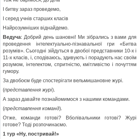
І битву зараз проведемо,
І серед учнів старших класів
Найрозумніших віднайдемо.
Ведуча
: Добрий день шановні! Ми зібрались з вами для
проведення інтелектуально-пізнавальної гри «Битва
розумів». Сьогодні зійдуться в двобої представники 10-х і
11-х класів, і, сподіваюсь, здивують і порадують нас своїм
розумом, інтелектом, спритністю, кмітливістю і почуттям
гумору.
За двобоєм буде спостерігати вельмишановне журі.
(
представлення журі
).
А зараз давайте познайомимося з нашими командами.
(
представлення команд
).
Отже, команди готові? Вболівальники готові? Журі
готове? Тоді розпочинаємо.
1 тур «Ну, постривай!»