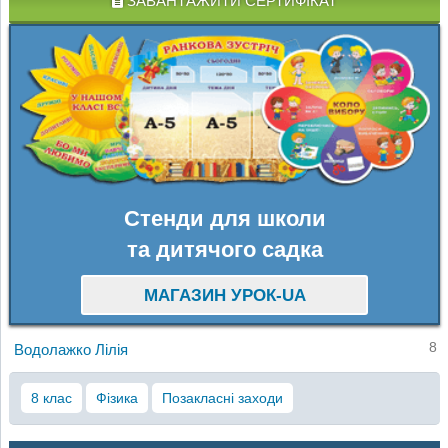
ЗАВАНТАЖИТИ СЕРТИФІКАТ
Стенди для школи
та дитячого садка
МАГАЗИН УРОК-UA
8
Водолажко Лілія
8 клас
Фізика
Позакласні заходи