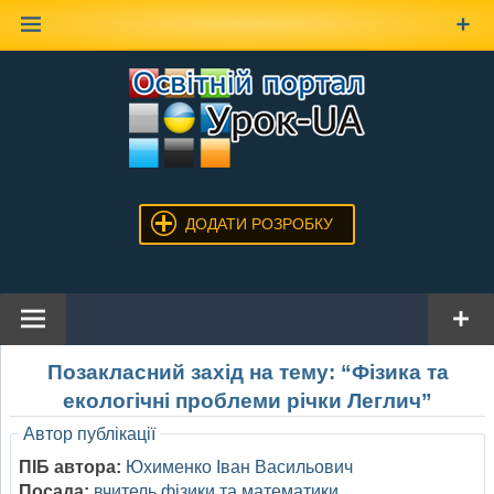
Наверх
ДОДАТИ РОЗРОБКУ
Позакласний захід на тему: “Фізика та
екологічні проблеми річки Леглич”
Автор публікації
ПІБ автора:
Юхименко Іван Васильович
Посада:
вчитель фізики та математики