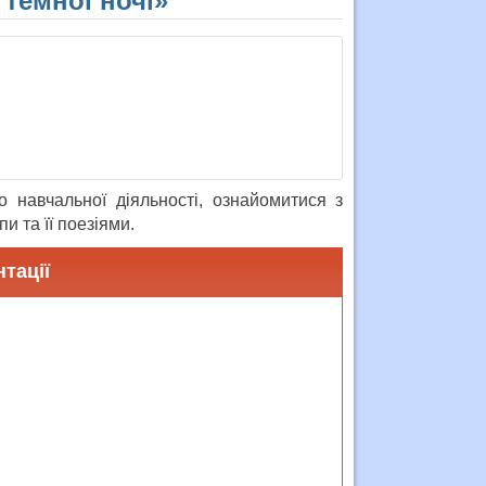
 темної ночі»
 навчальної діяльності, ознайомитися з
и та її поезіями.
тації