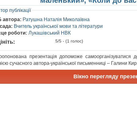
маленький», «Коли до вас
тор публікації
Б автора:
Ратушна Наталія Миколаївна
сада:
Вчитель української мови та літератури
сце роботи:
Лукашівський НВК
5/5 - (1 голос)
ініть:
ропонована презентація допоможе самоорганізуватися до
ією сучасного автора-української письменниці – Галини Кирп
Вікно перегляду презен