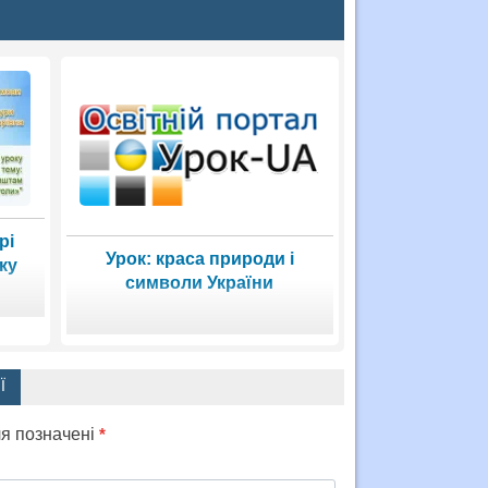
рі
Урок: краса природи і
ку
символи України
Ї
ля позначені
*