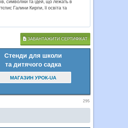
ів, символіки та ідей, що лежать в
тєпис Галини Кирпи, її освіта та
ЗАВАНТАЖИТИ СЕРТИФІКАТ
Стенди для школи
та дитячого садка
МАГАЗИН УРОК-UA
295