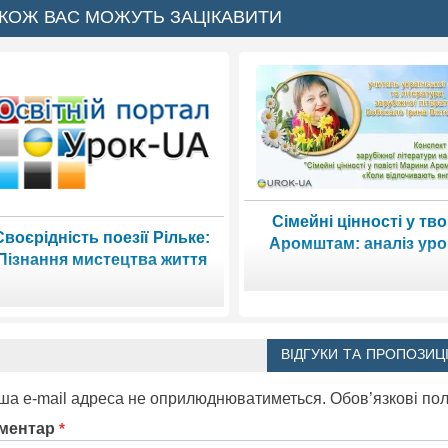
КОЖ ВАС МОЖУТЬ ЗАЦІКАВИТИ
Сімейні цінності у тво
Своєрідність поезії Рільке:
Аромштам: аналіз уро
Пізнання мистецтва життя
ВІДГУКИ ТА ПРОПОЗИЦІ
ша e-mail адреса не оприлюднюватиметься.
Обов’язкові по
ментар
*