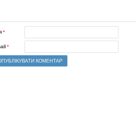
'я
*
ail
*