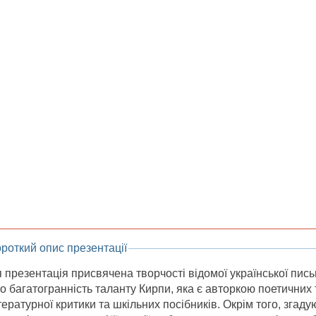
роткий опис презентації
 презентація присвячена творчості відомої української пис
о багатогранність таланту Кирпи, яка є авторкою поетичних 
тературної критики та шкільних посібників. Окрім того, згад