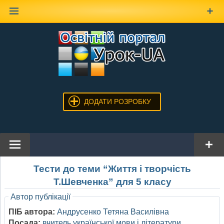
Наверх
ДОДАТИ РОЗРОБКУ
Тести до теми “Життя і творчість
Т.Шевченка” для 5 класу
Автор публікації
ПІБ автора:
Андрусенко Тетяна Василівна
Посада:
вчитель української мови і літератури