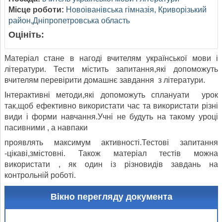
Місце роботи:
Новоіванівська гімназія, Криворізький
район,Дніпропетровська область
Оцініть:
Матеріал стане в нагоді вчителям української мови і
літератури. Тести містить запитання,які допоможуть
вчителям перевірити домашнє завдання з літератури.
Інтерактивні методи,які допоможуть сплануати урок
так,щоб ефективно використати час та використати різні
види і форми навчання.Учні не будуть на такому уроці
пасивними , а навпаки
проявлять максимум активності.Тестові запитання
-цікаві,змістовні. Також матеріал тестів можна
використати , як один із різновидів завдань на
контрольній роботі.
Вікно перегляду документа