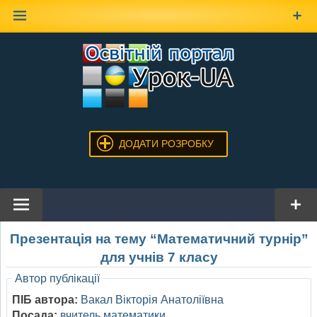
Наверх
ДОДАТИ РОЗРОБКУ
Презентація на тему “Математичний турнір”
для учнів 7 класу
Автор публікації
ПІБ автора:
Вакал Вікторія Анатоліївна
Посада:
вчитель математики