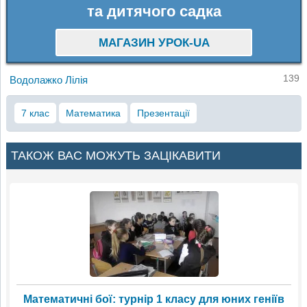
та дитячого садка
МАГАЗИН УРОК-UA
139
Водолажко Лілія
7 клас
Математика
Презентації
ТАКОЖ ВАС МОЖУТЬ ЗАЦІКАВИТИ
Математичні бої: турнір 1 класу для юних геніїв