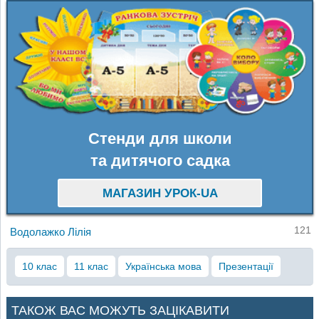
Стенди для школи
та дитячого садка
МАГАЗИН УРОК-UA
121
Водолажко Лілія
10 клас
11 клас
Українська мова
Презентації
ТАКОЖ ВАС МОЖУТЬ ЗАЦІКАВИТИ