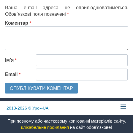
Ваша e-mail адреса не оприлюднюватиметься.
Обов’язкові поля позначені
*
Коментар
*
Ім'я
*
Email
*
2013-2026
© Урок-UA
При повному або частковому копіюванні матеріалів сайту,
клікабельне посилання
на сайт обов'язкове!