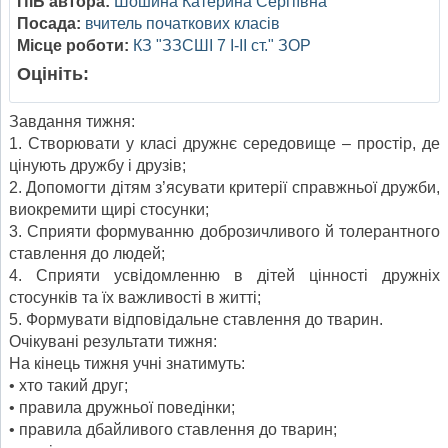
ПІБ автора:
Шошина Катерина Сергіївна
Посада:
вчитель початкових класів
Місце роботи:
КЗ "ЗЗСШІ 7 І-ІІ ст." ЗОР
Оцініть:
Завдання тижня:
1. Створювати у класі дружнє середовище – простір, де
цінують дружбу і друзів;
2. Допомогти дітям з’ясувати критерії справжньої дружби,
виокремити щирі стосунки;
3. Сприяти формуванню доброзичливого й толерантного
ставлення до людей;
4. Сприяти усвідомленню в дітей цінності дружніх
стосунків та їх важливості в житті;
5. Формувати відповідальне ставлення до тварин.
Очікувані результати тижня:
На кінець тижня учні знатимуть:
• хто такий друг;
• правила дружньої поведінки;
• правила дбайливого ставлення до тварин;