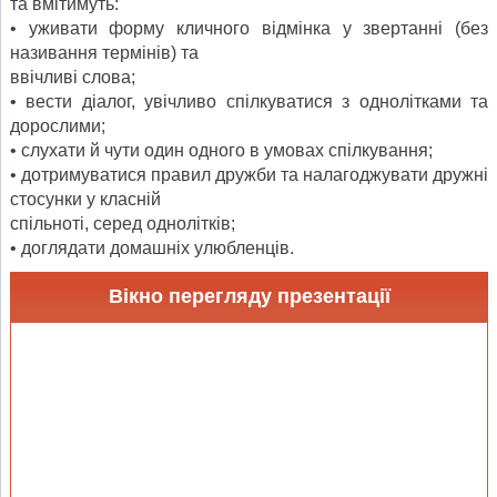
та вмітимуть:
• уживати форму кличного відмінка у звертанні (без
називання термінів) та
ввічливі слова;
• вести діалог, увічливо спілкуватися з однолітками та
дорослими;
• слухати й чути один одного в умовах спілкування;
• дотримуватися правил дружби та налагоджувати дружні
стосунки у класній
спільноті, серед однолітків;
• доглядати домашніх улюбленців.
Вікно перегляду презентації