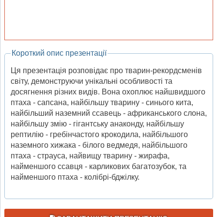
Короткий опис презентації
Ця презентація розповідає про тварин-рекордсменів
світу, демонструючи унікальні особливості та
досягнення різних видів. Вона охоплює найшвидшого
птаха - сапсана, найбільшу тварину - синього кита,
найбільший наземний ссавець - африканського слона,
найбільшу змію - гігантську анаконду, найбільшу
рептилію - гребінчастого крокодила, найбільшого
наземного хижака - білого ведмедя, найбільшого
птаха - страуса, найвищу тварину - жирафа,
найменшого ссавця - карликових багатозубок, та
найменшого птаха - колібрі-бджілку.