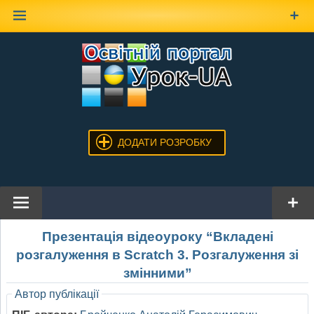
Наверх
ДОДАТИ РОЗРОБКУ
Презентація відеоуроку “Вкладені
розгалуження в Scratch 3. Розгалуження зі
змінними”
Автор публікації