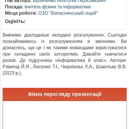
ПІБ автора:
Бройченко Анатолій Герасимович
Посада:
вчитель фізики та інформатики
Місце роботи:
ОЗО "Випаснянський ліцей"
Оцініть:
Вивчимо докладніше вкладені розгалуження. Сьогодні
познайомимось із розгалуженням зі змінними. Ви
дізнаєтесь, що це і як такими командами користуватися
при складанні своїх алгоритмів. Давайте навчатися
разом. До підручника «Інформатика 6 клас». Автори:
Ривкінд Й.Я., Лисенко Т.І., Чернікова Л.А., Шакотько В.В.
(2023 р.).
Вікно перегляду презентації