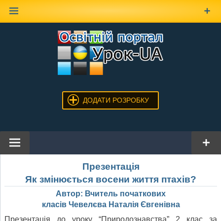
Наверх
ДОДАТИ РОЗРОБКУ
Презентація
Як змінюється восени життя птахів?
Автор: Вчитель початкових
класів Чевелєва Наталія Євгенівна
Презентація до уроку “Природознавства” 2 клас за