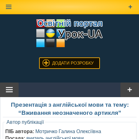
Наверх
ДОДАТИ РОЗРОБКУ
Презентація з англійської мови та тему:
“Вживання неозначеного артикля”
Автор публікації
ПІБ автора:
Мотричко Галина Олексіївна
Посада:
вчитель англійської мови