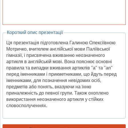
Короткий опис презентації
Ця презентація підготовлена Галиною Олексіївною
Мотричко, вчителем англійської мови Паліївської
гімназії, і присвячена вживанню неозначеного
артикля в англійській мові. Вона пояснює основні
правила та випадки вживання артиклів "a" та "an"
перед іменниками і прикметниками, що йдуть перед
іменниками, для позначення невідомих осіб,
предметів або понять, вказуючи на їхню
приналежність до певної групи. Також охоплено
використання неозначеного артикля у стійких
словосполученнях.