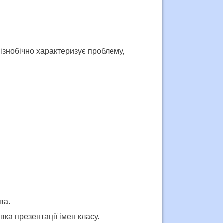
 різнобічно характеризує проблему,
ва.
вка презентації імен класу.