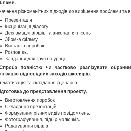
блеми.
начення різноманітних підходів до вирішення проблеми та в
Презентація
Інсценізація діалогу
Декламація віршів та виконання пісень
Зйомка фільму
Виставка поробок.
Розповідь.
Завдання для груп на уроці..
 С
проб
а
повністю чи частково реалізувати обраний
анізацію відповідних заходів школярів
.
тематизація та складання сценарію.
ідготовка до представлення проекту
.
Виготовлення поробок
Складання презентацій.
Формування різних видів повідомлень.
Фотографування, підбір малюнків.
Редагування віршів.