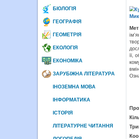
БІОЛОГІЯ
ГЕОГРАФІЯ
Мет
ГЕОМЕТРІЯ
ім’
тво
ЕКОЛОГІЯ
дос
її,
ЕКОНОМІКА
ком
вмі
ЗАРУБІЖНА ЛІТЕРАТУРА
Озн
ІНОЗЕМНА МОВА
ІНФОРМАТИКА
Про
ІСТОРІЯ
Кіл
ЛІТЕРАТУРНЕ ЧИТАННЯ
Три
Коо
ЛОГОПЕДІЯ