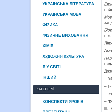
УКРАЇНСЬКА ЛІТЕРАТУРА
Етн
най
УКРАЇНСЬКА МОВА
Мов
зав
ФІЗИКА
Біо
ФІЗИЧНЕ ВИХОВАННЯ
пока
Літ
ХІМІЯ
Ама
ХУДОЖНЯ КУЛЬТУРА
Нар
вида
Я У СВІТІ
Дже
ІНШИЙ
– бі
– вч
КАТЕГОРІЇ
– ел
– гр
КОНСПЕКТИ УРОКІВ
ІІІ.