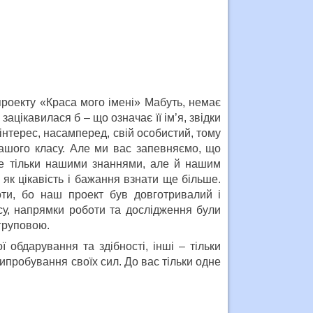
роекту «Краса мого імені» Мабуть, немає
зацікавилася б – що означає її ім’я, звідки
нтерес, насамперед, свій особистий, тому
 нашого класу. Але ми вас запевняємо, що
е тільки нашими знаннями, але й нашим
як цікавість і бажання взнати ще більше.
оти, бо наш проект був довготривалий і
су, напрямки роботи та дослідження були
 груповою.
 обдарування та здібності, інші – тільки
випробування своїх сил. До вас тільки одне