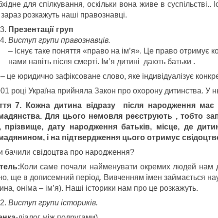
хідне для спілкування, оскільки вона живе в суспільстві.. 
 зараз розкажуть наші правознавці.
Презентації груп
Виступ групи правознавців.
– Існує таке поняття «право на ім’я». Це право отримує к
нами навіть після смерті. Ім’я дитині дають батьки .
 – це юридично зафіксоване слово, яке індивідуалізує конкр
01 році Україна прийняла Закон про охорону дитинства. У н
ття 7.
Кожна дитина відразу після народження має п
мадянства. Для цього немовля реєструють , тобто за
я, прізвище, дату народження батьків, місце, де дит
мадянином, і на підтвердження цього отримує свідоцтв
и бачили свідоцтва про народження?
тель:
Коли саме почали найменувати окремих людей нам д
о, ще в дописемний період. Вивченням імен займається наук
на, оніма – ім’я). Наші історики нам про це розкажуть.
Виступ групи істориків.
енка-
діалог між подругами)