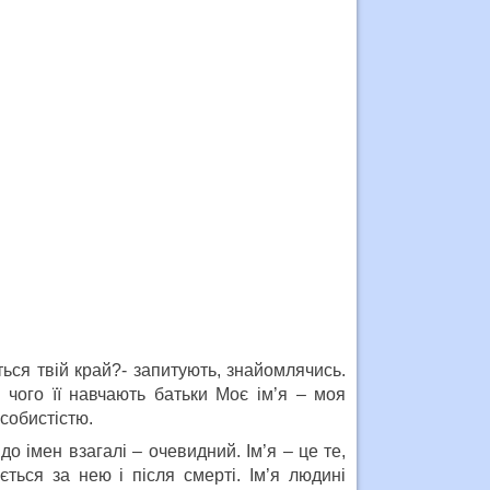
ється твій край?- запитують, знайомлячись.
 чого її навчають батьки Моє ім’я – моя
особистістю.
о імен взагалі – очевидний. Ім’я – це те,
ться за нею і після смерті. Ім’я людині