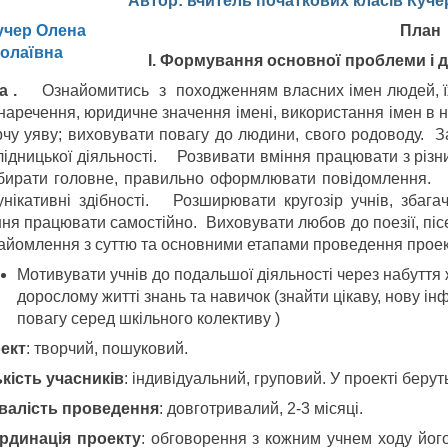
Автор: вчитель початкових класів Куч
План 
І. Формування основної проблеми і д
а .
Ознайомитись з походженням власних імен людей, їх
янаречення, юридичне значення імені, використання імен в 
рчу уяву; виховувати повагу до людини, свого родоводу. З
лідницької діяльності. Розвивати вміння працювати з різн
 обирати головне, правильно оформлювати повідомлення. В
унікативні здібності. Розширювати кругозір учнів, збагач
ння працювати самостійно. Виховувати любов до поезії, пі
айомлення з суттю та основними етапами проведення проек
Мотивувати учнів до подальшої діяльності через набуття
дорослому житті знань та навичок (знайти цікаву, нову ін
повагу серед шкільного колективу )
ект
: творчий, пошуковий.
ькість учасників
: індивідуальний, груповий. У проекті берут
валість проведення
: довготривалий, 2-3 місяці.
рдинація проекту
: обговорення з кожним учнем ходу йог