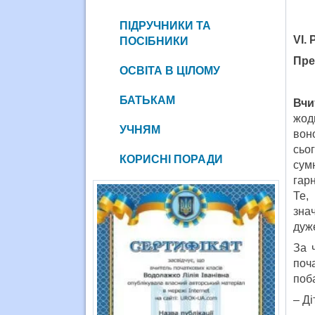
ПІДРУЧНИКИ ТА
VI.
ПОСІБНИКИ
Пре
ОСВІТА В ЦІЛОМУ
БАТЬКАМ
Вчи
жодн
УЧНЯМ
вон
сьо
КОРИСНІ ПОРАДИ
сум
гар
Те,
зна
дуже
За 
поча
поба
– Ді