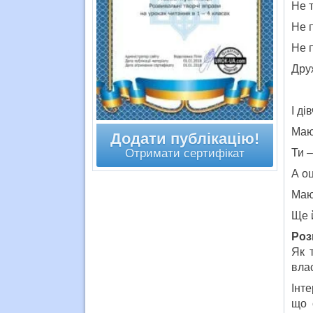
Не т
Не п
Не п
Дру
І ді
Маю
Додати публікацію!
Отримати сертифікат
Ти –
А о
Маю
Ще 
Роз
Як 
влас
Інте
що 