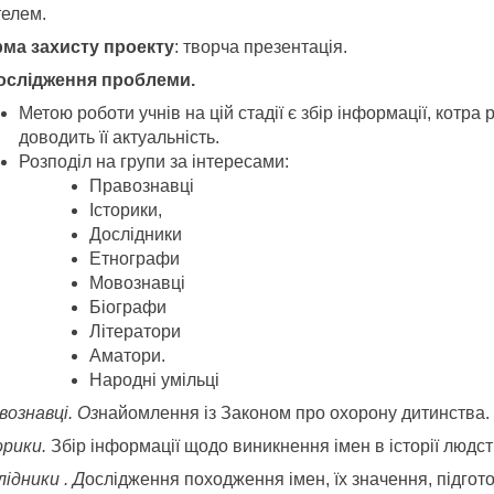
телем.
ма захисту проекту
: творча презентація.
ослідження проблеми.
Метою роботи учнів на цій стадії є збір інформації, котра
доводить її актуальність.
Розподіл на групи за інтересами:
Правознавці
Історики,
Дослідники
Етнографи
Мовознавці
Біографи
Літератори
Аматори.
Народні умільці
вознавці. Оз
найомлення із Законом про охорону дитинства.
орики.
Збір інформації щодо виникнення імен в історії людст
ідники . Д
ослідження походження імен, їх значення, підгото