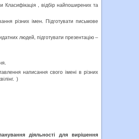
ли Класифікація , відбір найпоширених та
вання різних імен. Підготувати письмове
идатних людей, підготувати презентацію –
ня.
авлення написання свого імені в різних
ілінг. )
ланування діяльності для вирішення