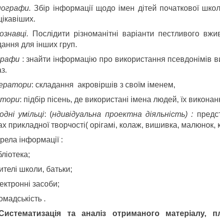
ографи.
Збір інформації щодо імен дітей початкової шко
цікавіших.
ознавці.
Послідити різноманітні варіанти пестливого вжи
дання для інших груп.
графи
: знайти інформацію про використання псевдонімів в
з.
ератори
: складання акровіршів з своїм іменем,
тори
: підбір пісень, де використані імена людей, їх виконан
одні умільці
: (
ндивідуальна проектна діяльність) :
предст
х прикладної творчості( орігамі, колаж, вишивка, малюнок, кв
рела інформації :
бліотека;
ителі школи, батьки;
ектронні засоби;
омадськість .
 С
истематизація та аналіз отриманого матеріалу, п