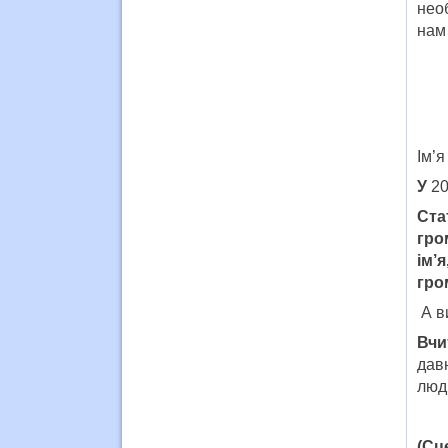
необ
нам
Ім’я
У
20
Ста
гро
ім’
гро
А в
Вчи
давн
люди
(Сц