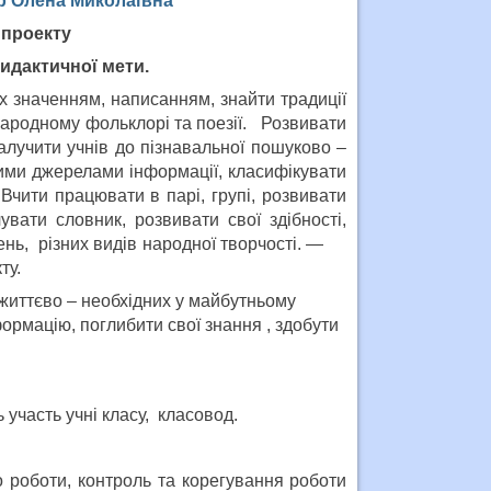
ер Олена Миколаївна
проекту
идактичної мети.
 значенням, написанням, знайти традиції
народному фольклорі та поезії. Розвивати
алучити учнів до пізнавальної пошуково –
ими джерелами інформації, класифікувати
чити працювати в парі, групі, розвивати
увати словник, розвивати свої здібності,
сень, різних видів народної творчості. —
ту.
 життєво – необхідних у майбутньому
формацію, поглибити свої знання , здобути
ь участь учні класу, класовод.
о роботи, контроль та корегування роботи