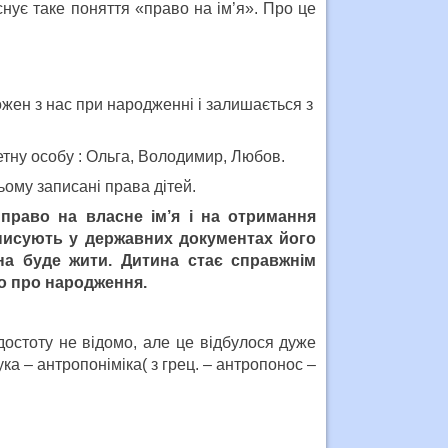
Існує таке поняття «право на ім’я». Про це
ожен з нас при народженні і залишається з
етну особу : Ольга, Володимир, Любов.
ьому записані права дітей.
раво на власне ім’я і на отримання
писують у державних документах його
ина буде жити. Дитина стає справжнім
о про народження.
остоту не відомо, але це відбулося дуже
а – антропоніміка( з грец. – антропонос –