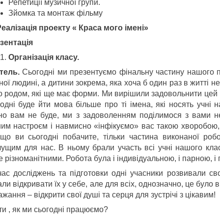
Репетиції музичної групи.
Зйомка та монтаж фільму
 Реалізація проекту « Краса мого імені»
зентація
Організація класу.
тель.
Сьогодні ми презентуємо фінальну частину нашого п
ої людині, а дитини зокрема, яка хоча б один раз в житті не 
о родом, які ще має форми. Ми вирішили задовольнити цей і
годні буде йти мова більше про ті імена, які носять учні
но вам не буде, ми з задоволенням поділимося з вами н
ним настроєм і навмисно «інфікуємо» вас такою хворобою, 
 що ви сьогодні побачите, тільки частина виконаної роб
чущим для нас. В ньому брали участь всі учні нашого кла
 різноманітними. Робота була і індивідуальною, і парною, і
час досліджень та підготовки одні учасники розвивали свої
ли відкривати їх у себе, але для всіх, однозначно, це було 
жання – відкрити свої душі та серця для зустрічі з цікавим!
ти , як ми сьогодні працюємо?