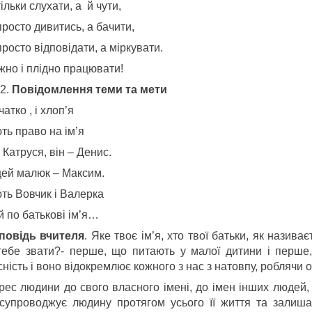
ільки слухати, а й чути,
росто дивитись, а бачити,
росто відповідати, а міркувати.
жно і плідно працювати!
Повідомлення теми та мети
вчатко , і хлоп’я
ть право на ім’я
 Катруся, він – Денис.
цей малюк – Максим.
ть Вовчик і Валерка
й по батькові ім’я…
повідь вчителя
. Яке твоє ім’я, хто твої батьки, як назива
тебе звати?- перше, що питають у малої дитини і перше,
ність і воно відокремлює кожного з нас з натовпу, роблячи 
рес людини до свого власного імені, до імен інших людей, д
супроводжує людину протягом усього її життя та залишає