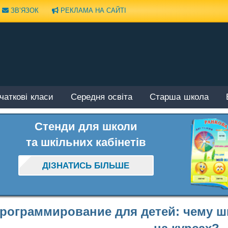
ЗВ’ЯЗОК
РЕКЛАМА НА САЙТІ
чаткові класи
Середня освіта
Старша школа
Стенди для школи
та шкільних кабінетів
ДІЗНАТИСЬ БІЛЬШЕ
рограммирование для детей: чему ш