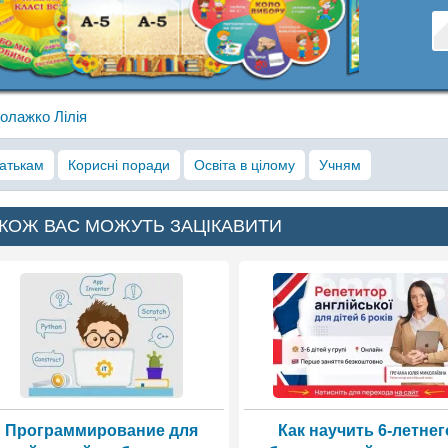
олажко Лілія
атькам
Корисні поради
Освіта в цілому
Учням
КОЖ ВАС МОЖУТЬ ЗАЦІКАВИТИ
Программирование для
Как научить 6-летнег