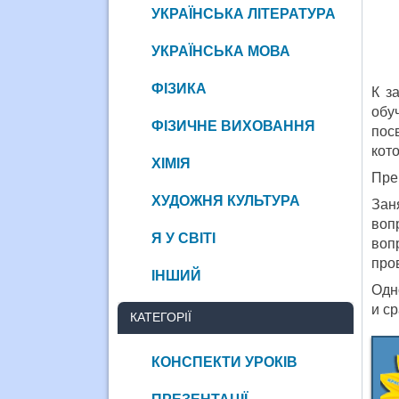
УКРАЇНСЬКА ЛІТЕРАТУРА
УКРАЇНСЬКА МОВА
ФІЗИКА
К з
обу
ФІЗИЧНЕ ВИХОВАННЯ
пос
кот
ХІМІЯ
Пре
ХУДОЖНЯ КУЛЬТУРА
Зан
воп
Я У СВІТІ
воп
про
ІНШИЙ
Одн
и с
КАТЕГОРІЇ
КОНСПЕКТИ УРОКІВ