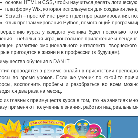
основы HTML и CSS, чтобы научиться делать логическую 
платформу Wix, которая используется для создания ленд
Scratch – простой инструмент для программирования, п
язык программирования Python, помогающий программи
авершению курса у каждого ученика будет несколько гот
чения – небольшая игра, консольное приложение и лендинг. 
вящен развитию эмоционального интеллекта, творческог
орые пригодятся в жизни и в профессии (в будущем).
имущества обучения в DAN IT
ятия проводятся в режиме онлайн в присутствии преподав
росы во время уроков. Если же ученик по какой-то прич
росы, восполнить пробелы и разобраться во всем можно
водятся два раза на месяц.
о из главных преимуществ курса в том, что на занятиях мн
разу применяют полученные знания, работая над реальными