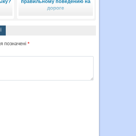
ыку?
правильному поведению на
дороге
Ї
ля позначені
*