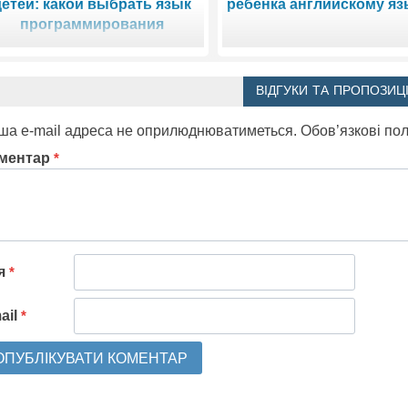
детей: какой выбрать язык
ребенка английскому яз
программирования
ВІДГУКИ ТА ПРОПОЗИЦІ
ша e-mail адреса не оприлюднюватиметься.
Обов’язкові по
ментар
*
'я
*
ail
*