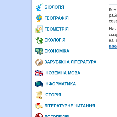
БІОЛОГІЯ
Ком
раб
ГЕОГРАФІЯ
сов
Нач
ГЕОМЕТРІЯ
сма
ЕКОЛОГІЯ
на 
про
ЕКОНОМІКА
ЗАРУБІЖНА ЛІТЕРАТУРА
ІНОЗЕМНА МОВА
ІНФОРМАТИКА
ІСТОРІЯ
ЛІТЕРАТУРНЕ ЧИТАННЯ
ЛОГОПЕДІЯ