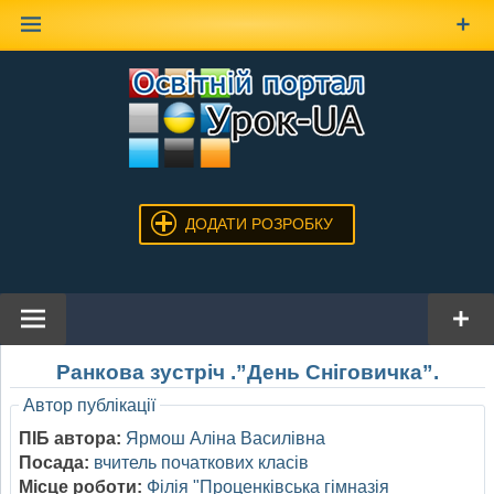
Наверх
ДОДАТИ РОЗРОБКУ
Ранкова зустріч .”День Сніговичка”.
Автор публікації
ПІБ автора:
Ярмош Аліна Василівна
Посада:
вчитель початкових класів
Місце роботи:
Філія "Проценківська гімназія