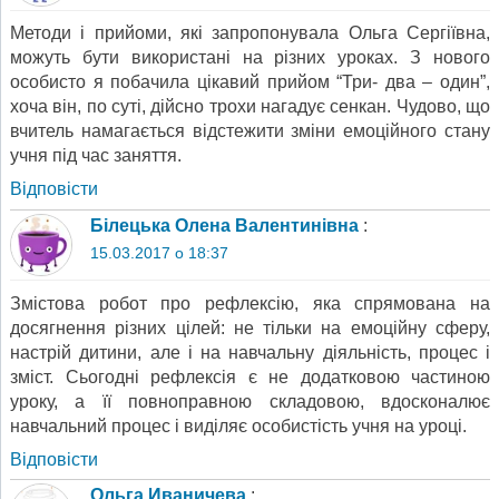
Методи і прийоми, які запропонувала Ольга Сергіївна,
можуть бути використані на різних уроках. З нового
особисто я побачила цікавий прийом “Три- два – один”,
хоча він, по суті, дійсно трохи нагадує сенкан. Чудово, що
вчитель намагається відстежити зміни емоційного стану
учня під час заняття.
Відповіcти
Білецька Олена Валентинівна
:
15.03.2017 о 18:37
Змістова робот про рефлексію, яка спрямована на
досягнення різних цілей: не тільки на емоційну сферу,
настрій дитини, але і на навчальну діяльність, процес і
зміст. Сьогодні рефлексія є не додатковою частиною
уроку, а її повноправною складовою, вдосконалює
навчальний процес і виділяє особистість учня на уроці.
Відповіcти
Ольга Иваничева
: