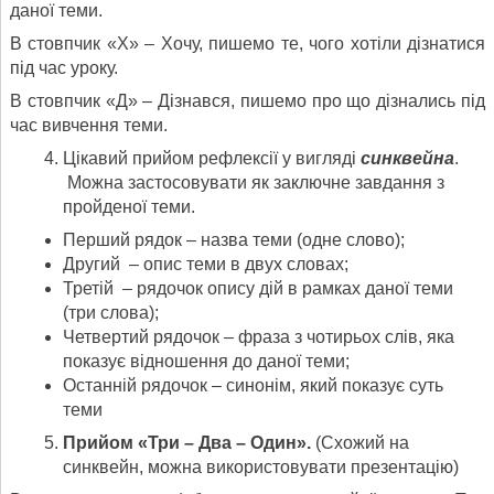
даної теми.
В стовпчик «Х» – Хочу, пишемо те, чого хотіли дізнатися
під час уроку.
В стовпчик «Д» – Дізнався, пишемо про що дізнались під
час вивчення теми.
Цікавий прийом рефлексії у вигляді
синквейна
.
Можна застосовувати як заключне завдання з
пройденої теми.
Перший рядок – назва теми (одне слово);
Другий – опис теми в двух словах;
Третій – рядочок опису дій в рамках даної теми
(три слова);
Четвертий рядочок – фраза з чотирьох слів, яка
показує відношення до даної теми;
Останній рядочок – синонім, який показує суть
теми
Прийом «Три – Два – Один».
(Схожий на
синквейн, можна використовувати презентацію)