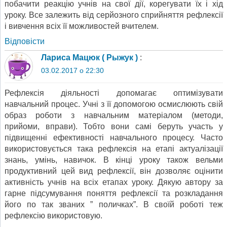
побачити реакцію учнів на свої дії, корегувати їх і хід
уроку. Все залежить від серйозного сприйняття рефлексії
і вивчення всіх її можливостей вчителем.
Відповіcти
Лариса Мацюк ( Рыжук )
:
03.02.2017 о 22:30
Рефлексія діяльності допомагає оптимізувати
навчальний процес. Учні з її допомогою осмислюють свій
образ роботи з навчальним матеріалом (методи,
прийоми, вправи). Тобто вони самі беруть участь у
підвищенні ефективності навчального процесу. Часто
використовується така рефлексія на етапі актуалізації
знань, умінь, навичок. В кінці уроку також вельми
продуктивний цей вид рефлексії, він дозволяє оцінити
активність учнів на всіх етапах уроку. Дякую автору за
гарне підсумування поняття рефлексії та розкладання
його по так званих ” поличках”. В своїй роботі теж
рефлексію використовую.