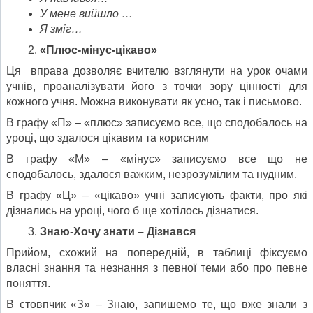
У мене вийшло
…
Я зміг
…
«Плюс-м
і
нус-
цікаво»
Ця вправа дозволяє вчителю взглянути на урок очами
учнів, проаналізувати його з точки зору цінності для
кожного учня. Можна виконувати як усно, так і письмово.
В графу «П» – «плюс» записуємо все, що сподобалось на
уроці, що здалося цікавим та корисним
В графу «М» – «мінус» записуємо все що не
сподобалось, здалося важким, незрозумілим та нудним.
В графу «Ц» – «цікаво» учні записують факти, про які
дізнались на уроці, чого б ще хотілось дізнатися.
Знаю-Хочу знати – Дізнався
Прийом, схожий на попередній, в таблиці фіксуємо
власні знання та незнання з певної теми або про певне
поняття.
В стовпчик «З» – Знаю, запишемо те, що вже знали з