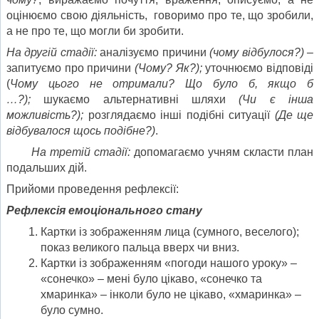
оцінюємо свою діяльність, говоримо про те, що зробили,
а не про те, що могли би зробити.
На другій стадії:
аналізуємо причини
(чому відбулося?) –
запитуємо про причини
(Чому? Як?);
уточнюємо відповіді
(
Чому цього не отримали? Що було б, якщо б
…?);
шукаємо альтернативні шляхи
(Чи є інша
можливість?);
розглядаємо інші подібні ситуації
(Де ще
відбувалося щось подібне?)
.
На третій стадії:
допомагаємо учням скласти план
подальших дій.
Прийоми проведення рефлексії:
Рефлексія емоціонального стану
Картки із зображенням лица (сумного, веселого);
показ великого пальца вверх чи вниз.
Картки із зображенням «погоди нашого уроку» –
«сонечко» – мені було цікаво, «сонечко та
хмаринка» – інколи було не цікаво, «хмаринка» –
було сумно.