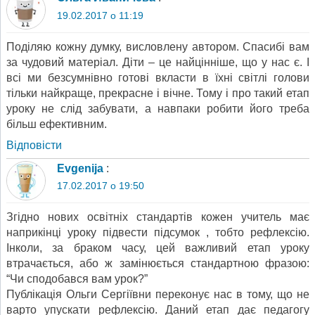
19.02.2017 о 11:19
Поділяю кожну думку, висловлену автором. Спасибі вам
за чудовий матеріал. Діти – це найцінніше, що у нас є. І
всі ми безсумнівно готові вкласти в їхні світлі голови
тільки найкраще, прекрасне і вічне. Тому і про такий етап
уроку не слід забувати, а навпаки робити його треба
більш ефективним.
Відповіcти
Evgenija
:
17.02.2017 о 19:50
Згідно нових освітніх стандартів кожен учитель має
наприкінці уроку підвести підсумок , тобто рефлексію.
Інколи, за браком часу, цей важливий етап уроку
втрачається, або ж замінюється стандартною фразою:
“Чи сподобався вам урок?”
Публікація Ольги Сергіївни переконує нас в тому, що не
варто упускати рефлексію. Даний етап дає педагогу