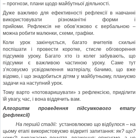
– прогнози, плани щодо майбутньої діяльності.
Дуже важливо для ефективності рефлексії в навчанні
використовувати різноманітні форми і
прийоми. Рефлексія не обов’язково є вербальною –
можна робити малюнки, схеми, графіки.
Коли урок закінчується, багато вчителів схильні
поспішати і провести коротке, стисле обговорення
підсумків уроку. Багато хто із колег забувають, що
підсумки є важливою частиною уроку. Саме тут
з’ясовуємо усвідомлення матеріалу, бачимо, що вже
відомо, і що знадобиться дітям у майбутньому, плануємо
задачи на наступний урок.
Тому варто «потоваришувати» з рефлексією, приділити
їй увагу, час, і вона віддячить вам.
Алгоритм проведення підсумкового етапу
(рефлексії)
На першій стадії:
установлюємо що відбулося
–
на
цьому етапі використовуємо відкриті запитання:
як? що?
чому?
; виражаємо почуття, враження; описуємо, а не