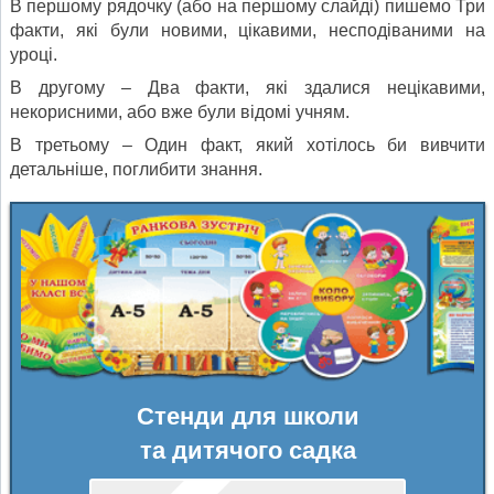
В першому рядочку (або на першому слайді) пишемо Три
факти, які були новими, цікавими, несподіваними на
уроці.
В другому – Два факти, які здалися нецікавими,
некорисними, або вже були відомі учням.
В третьому – Один факт, який хотілось би вивчити
детальніше, поглибити знання.
Стенди для школи
та дитячого садка