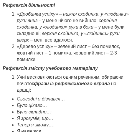
Рефлексія діяльності
«
Дробинка
усп
і
х
у
» – нижня
сходин
ка, у «
людинки
»
руки
вниз
–
у мене нічого не вийшло;
с
е
редня
сходин
ка, у «
людинки
» руки в
боки
–
у мене були
складнощі;
верхня
сходинка
, у «
людинки
» руки
вверх –
мені все вдалося.
«Дерево успіху» – зелений лист – без помилок,
жовтий лист – 1 помилка, червоний лист – 2-3
помилки.
Рефлекс
і
я
змісту
учеб
ов
ого матер
і
ал
у
Учні висловлюються одним реченням, обираючи
початок
фраз
и
і
з рефлексивного
екрана
на
дошці:
Сьогодні я дізнався
…
Було цікаво
…
Було складно
…
Я зрозумів, що
…
Тепер я зможу
…
Я навчився
…