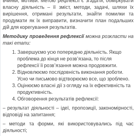
вчинки, мотиви. Метою рефлексії є згадати, обміркувати
власну діяльність – її зміст, методи, задачі, шляхи їх
вирішення, отримані результати, знайти помилки та
продумати як їх виправити, визначити план подальших
дій для корегування результатів.
Методику проведення рефлексії
можна розкласти на
такі етапи:
Завершуємо усю попередню діяльність. Якщо
проблема до кінця не розв’язана, то після
рефлексії її розв’язання можна продовжити.
Відновлюємо послідовність виконання роботи.
Усно чи письмово відтворюємо все, що зроблено.
Оцінюємо власні дії з огляду на їх ефективність та
продуктивність.
Обговорення результатів рефлексії:
– результат діяльності – ідеї, пропозиції, закономірності,
відповіді на запитання;
– методи та форми, які використовувались під час
діяльності;