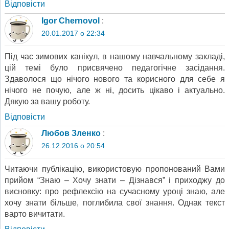
Відповіcти
Igor Chernovol
:
20.01.2017 о 22:34
Під час зимових канікул, в нашому навчальному закладі,
цій темі було присвячено педагогічне засідання.
Здаволося що нічого нового та корисного для себе я
нічого не почую, але ж ні, досить цікаво і актуально.
Дякую за вашу роботу.
Відповіcти
Любов Зленко
:
26.12.2016 о 20:54
Читаючи публікацію, використовую пропонований Вами
прийом “Знаю – Хочу знати – Дізнався” і приходжу до
висновку: про рефлексію на сучасному уроці знаю, але
хочу знати більше, поглибила свої знання. Однак текст
варто вичитати.