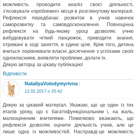
можливість проводити аналіз своєї діяльності,
з’ясовувати «проблемні» місця в розглянутому матеріалі.
Рефлексія передбачає розвиток в учнів навичок
саморозвитку та самовдосконалення. Повноцінна
рефлексія на будь-якому уроці дозволяє учню
вибудовувати чіткий ланцюжок, приводити знання,
отримані в ході заняття, в єдине ціле. Крім того, дитина
вчиться порівнювати власні досягнення з успіхами своїх
однокласників, виявляти проблеми, долати їх.
Дякую авторці за цікаву публікацію!
Відповіcти
NataliyaVolodymyrivna
:
12.02.2017 о 20:42
Дякую за цікавий матеріал. Уважаю, що це один із тих
етапів уроку, що є багатофункціональним і, на жаль,
малооціненим вчителями. Помилково вважають, що
рефлексія дозволяє оцінити діяльність учнів, але це
лише одна із можливостей. Насправді-це можливість