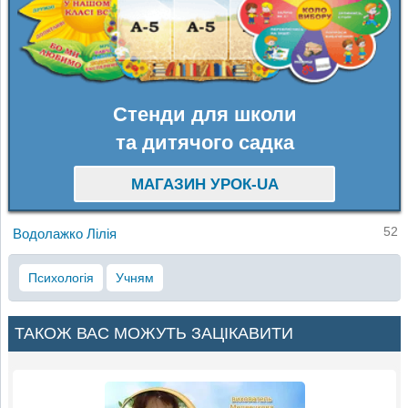
Стенди для школи
та дитячого садка
МАГАЗИН УРОК-UA
52
Водолажко Лілія
Психологія
Учням
ТАКОЖ ВАС МОЖУТЬ ЗАЦІКАВИТИ