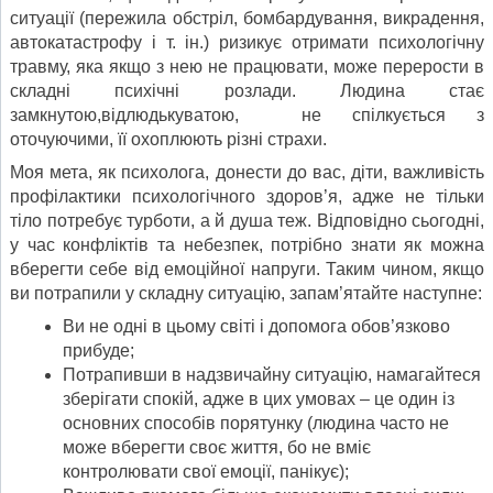
ситуації (пережила обстріл, бомбардування, викрадення,
автокатастрофу і т. ін.) ризикує отримати психологічну
травму, яка якщо з нею не працювати, може перерости в
складні психічні розлади. Людина стає
замкнутою,відлюдькуватою, не спілкується з
оточуючими, її охоплюють різні страхи.
Моя мета, як психолога, донести до вас, діти, важливість
профілактики психологічного здоров’я, адже не тільки
тіло потребує турботи, а й душа теж. Відповідно сьогодні,
у час конфліктів та небезпек, потрібно знати як можна
вберегти себе від емоційної напруги. Таким чином, якщо
ви потрапили у складну ситуацію, запам’ятайте наступне:
Ви не одні в цьому світі і допомога обов’язково
прибуде;
Потрапивши в надзвичайну ситуацію, намагайтеся
зберігати спокій, адже в цих умовах – це один із
основних способів порятунку (людина часто не
може вберегти своє життя, бо не вміє
контролювати свої емоції, панікує);