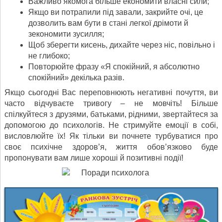
Важливо якомога більше економити власні сили;
Якщо ви потрапили під завали, закрийте очі, це
дозволить вам бути в стані легкої дрімоти й
зекономити зусилля;
Щоб зберегти кисень, дихайте через ніс, повільно і
не глибоко;
Повторюйте фразу «Я спокійний, я абсолютно
спокійний» декілька разів.
Якщо сьогодні Вас переповнюють негативні почуття, ви
часто відчуваєте тривогу – не мовчіть! Більше
спілкуйтеся з друзями, батьками, рідними, звертайтеся за
допомогою до психологів. Не стримуйте емоції в собі,
висловлюйте їх! Як тільки ви почнете турбуватися про
своє психічне здоров’я, життя обов’язково буде
пропонувати вам лише хороші й позитивні події!