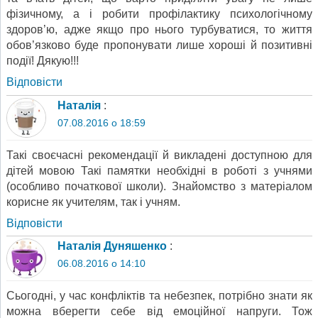
фізичному, а і робити профілактику психологічному
здоров’ю, адже якщо про нього турбуватися, то життя
обов’язково буде пропонувати лише хороші й позитивні
події! Дякую!!!
Відповіcти
Наталія
:
07.08.2016 о 18:59
Такі своєчасні рекомендації й викладені доступною для
дітей мовою Такі памятки необхідні в роботі з учнями
(особливо початкової школи). Знайомство з матеріалом
корисне як учителям, так і учням.
Відповіcти
Наталія Дуняшенко
:
06.08.2016 о 14:10
Сьогодні, у час конфліктів та небезпек, потрібно знати як
можна вберегти себе від емоційної напруги. Тож