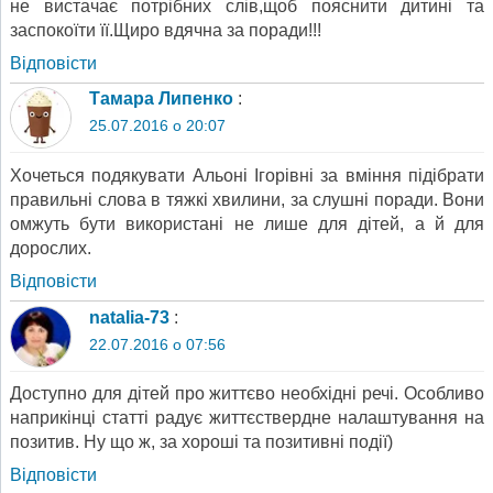
не вистачає потрібних слів,щоб пояснити дитині та
заспокоїти її.Щиро вдячна за поради!!!
Відповіcти
Тамара Липенко
:
25.07.2016 о 20:07
Хочеться подякувати Альоні Ігорівні за вміння підібрати
правильні слова в тяжкі хвилини, за слушні поради. Вони
омжуть бути використані не лише для дітей, а й для
дорослих.
Відповіcти
natalia-73
:
22.07.2016 о 07:56
Доступно для дітей про життєво необхідні речі. Особливо
наприкінці статті радує життєствердне налаштування на
позитив. Ну що ж, за хороші та позитивні події)
Відповіcти