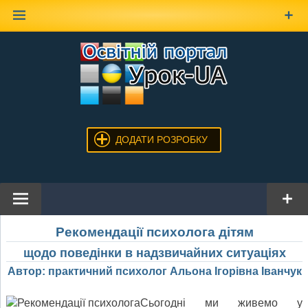
Наверх
ДОДАТИ РОЗРОБКУ
Рекомендації психолога дітям
щодо поведінки в надзвичайних ситуаціях
Автор: практичний психолог Альона Ігорівна Іванчук
Сьогодні ми живемо у