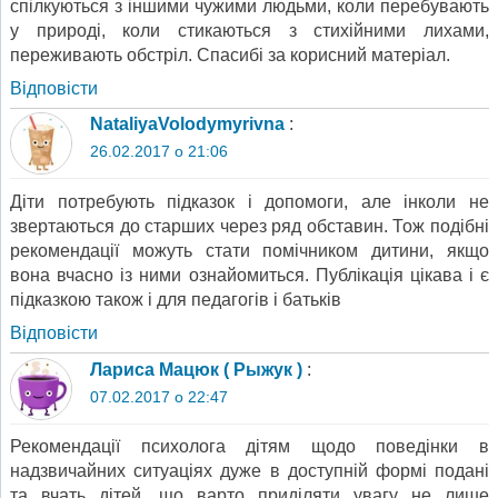
спілкуються з іншими чужими людьми, коли перебувають
у природі, коли стикаються з стихійними лихами,
переживають обстріл. Спасибі за корисний матеріал.
Відповіcти
NataliyaVolodymyrivna
:
26.02.2017 о 21:06
Діти потребують підказок і допомоги, але інколи не
звертаються до старших через ряд обставин. Тож подібні
рекомендації можуть стати помічником дитини, якщо
вона вчасно із ними ознайомиться. Публікація цікава і є
підказкою також і для педагогів і батьків
Відповіcти
Лариса Мацюк ( Рыжук )
:
07.02.2017 о 22:47
Рекомендації психолога дітям щодо поведінки в
надзвичайних ситуаціях дуже в доступній формі подані
та вчать дітей, що варто приділяти увагу не лише