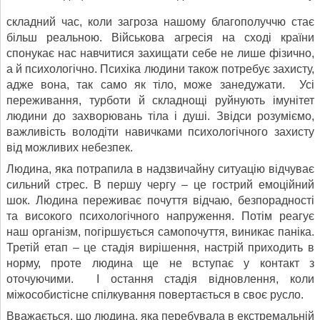
складний час, коли загроза нашому благополуччю стає
більш реальною. Військова агресія на сході країни
спонукає нас навчитися захищати себе не лише фізично,
а й психологічно. Психіка людини також потребує захисту,
адже вона, так само як тіло, може занедужати. Усі
переживання, турботи й складнощі руйнують імунітет
людини до захворювань тіла і душі. Звідси розуміємо,
важливість володіти навичками психологічного захисту
від можливих небезпек.
Людина, яка потрапила в надзвичайну ситуацію відчуває
сильний стрес. В першу чергу – це гострий емоційний
шок. Людина переживає почуття відчаю, безпорадності
та високого психологічного напруження. Потім реагує
наш організм, погіршується самопочуття, виникає паніка.
Третій етап – це стадія вирішення, настрій приходить в
норму, проте людина ще не вступає у контакт з
оточуючими. І остання стадія відновлення, коли
міжособистісне спілкування повертається в своє русло.
Вважається, що людина, яка перебувала в екстремальній