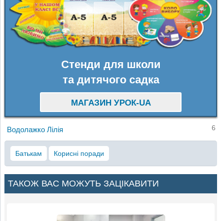
Стенди для школи
та дитячого садка
МАГАЗИН УРОК-UA
6
Водолажко Лілія
Батькам
Корисні поради
ТАКОЖ ВАС МОЖУТЬ ЗАЦІКАВИТИ