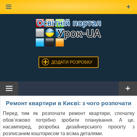
Наверх
ДОДАТИ РОЗРОБКУ
Р
емонт
квартири
в
К
иєві
:
з
чого
розпочати
Перед тим як розпочати ремонт квартири, спочатку
обов’язково потрібно зробити планування. А це,
насамперед, розробка дизайнерського проєкту з
розписаним кошторисом та всіма деталями.