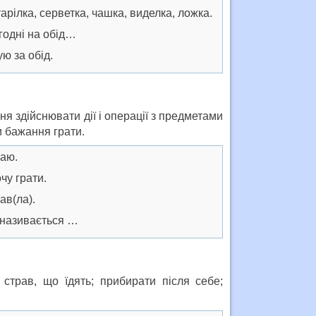
лка, серветка, чашка, виделка, ложка.
дні на обід…
за обід.
я здійснювати дії і операції з предметами
и бажання грати.
аю.
 грати.
в(ла).
азивається …
страв, що їдять; прибирати після себе;