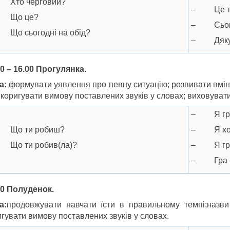
Хто черговий?
– Це тарі
Що це?
– Сього
Що сьогодні на обід?
– Дякую 
30 – 16.00 Прогулянка.
а:
формувати уявлення про певну ситуацію; розвивати вмінн
 коригувати вимову поставлених звуків у словах; виховуват
– Я гр
Що ти робиш?
– Я хочу
Що ти робив(ла)?
– Я гра
– Гра н
00 Полуденок.
а:
продовжувати навчати їсти в правильному темпі;назви 
игувати вимову поставлених звуків у словах.