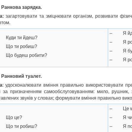
0 Ранкова зарядка.
а:
загартовувати та зміцнювати організм, розвивати фізи
ртом.
– Я йду 
Куди ти йдеш?
– Я роб
Що ти робиш?
– Я буду
Що будеш робити?
– Я роби
0 Ранковий туалет.
а
: удосконалювати вміння правильно використовувати пр
ні за призначенням самообслуговуванням: мило, рушник, 
тавлених звуків у словах; формувати вміння правильно вик
– Це мило
Що це?
– Я чищ
Що ти робиш?
– Я почи