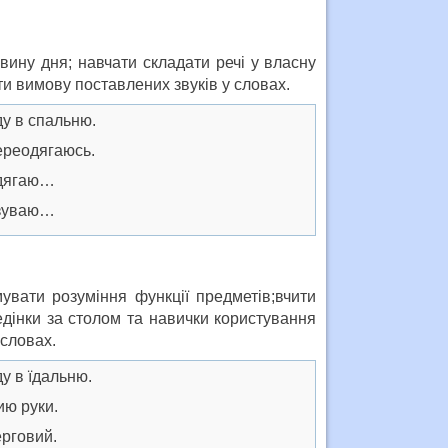
вину дня; навчати складати речі у власну
ти вимову поставлених звуків у словах.
 в спальню.
еодягаюсь.
ягаю…
уваю…
увати розуміння функції предметів;вчити
дінки за столом та навички користування
словах.
в їдальню.
 руки.
говий.