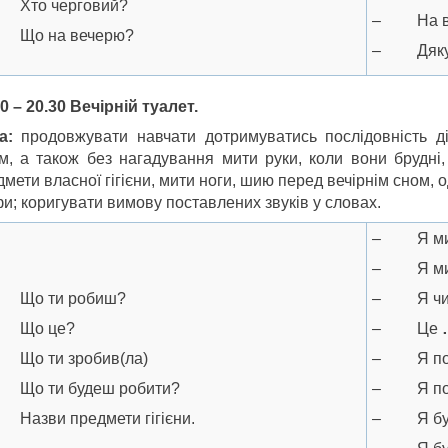
Хто черговий?
– На в
Що на вечерю?
– Дякую
0 – 20.30 Вечірній туалет.
та:
продовжувати навчати дотримуватись послідовність ді
ом, а також без нагадування мити руки, коли вони брудні
мети власної гігієни, мити ноги, шию перед вечірнім сном, од
и; коригувати вимову поставлених звуків у словах.
– Я мию
– Я мию
Що ти робиш?
– Я чищ
Що це?
– Це
Що ти зробив(ла)
– Я почи
Що ти будеш робити?
– Я поми
Назви предмети гігієни.
– Я буд