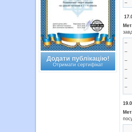
– 
17.
Мет
завд
– 
– 
Додати публікацію!
– 
Отримати сертифікат
– 
– 
– 
19.0
Мет
посу