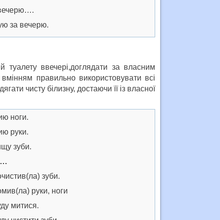
ечерю….
 за вечерю.
й туалету ввечері,доглядати за власним
, вмінням правильно використовувати всі
ягати чисту білизну, достаючи її із власної
 ноги.
 руки.
у зуби.
….
стив(ла) зуби.
в(ла) руки, ноги
у митися.