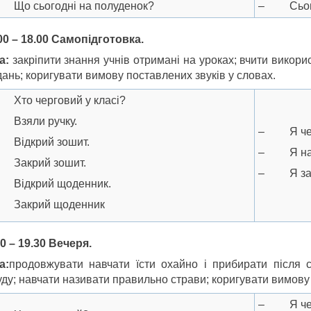
Що сьогодні на полуденок?
– Сього
00 – 18.00 Самопідготовка.
а:
закріпити знання учнів отримані на уроках; вчити викор
ань; коригувати вимову поставлених звуків у словах.
Хто черговий у класі?
Взяли ручку.
– Я черг
Відкрий зошит.
– Я нап
Закрий зошит.
– Я закр
Відкрий щоденник.
Закрий щоденник
0 – 19.30 Вечеря.
а:
продовжувати навчати їсти охайно і прибирати після с
ду; навчати називати правильно страви; коригувати вимову 
– Я чер