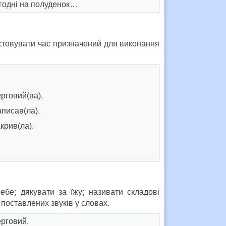
дні на полуденок…
истовувати час призначений для виконання
овий(ва).
исав(ла).
ив(ла).
ебе; дякувати за їжу; називати складові
поставлених звуків у словах.
говий.