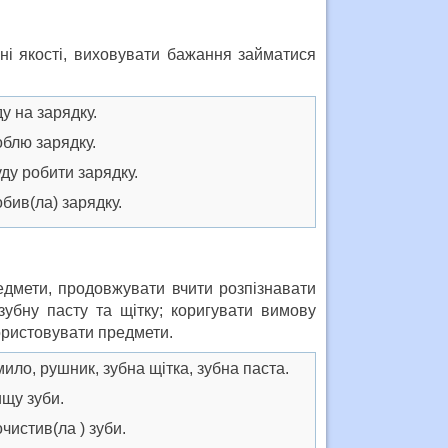
чні якості, виховувати бажання займатися
на зарядку.
лю зарядку.
 робити зарядку.
в(ла) зарядку.
едмети, продовжувати вчити розпізнавати
зубну пасту та щітку; коригувати вимову
ористовувати предмети.
, рушник, зубна щітка, зубна паста.
у зуби.
стив(ла ) зуби.