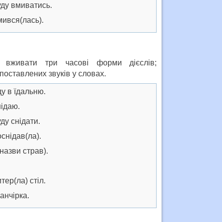
 вмиватись.
вся(лась).
, вживати три часові форми дієслів;
поставлених звуків у словах.
в їдальню.
даю.
 снідати.
ідав(ла).
зви страв).
…
р(ла) стіл.
нчірка.