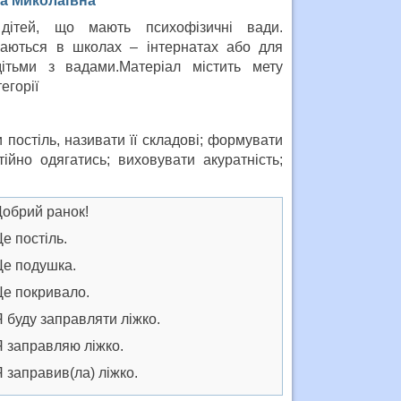
а Миколаївна
дітей, що мають психофізичні вади.
чаються в школах – інтернатах або для
ітьми з вадами.Матеріал містить мету
егорії
 постіль, називати її складові; формувати
ійно одягатись; виховувати акуратність;
рий ранок!
постіль.
подушка.
покривало.
уду заправляти ліжко.
аправляю ліжко.
аправив(ла) ліжко.