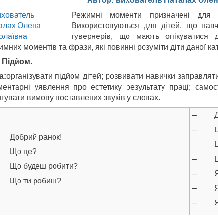
Автор: вихователь Паталах Олен
Режимні моменти призначені для 
Використовуються для дітей, що нав
гувернерів, що мають опікуватися д
мних моментів та фрази, які повинні розуміти діти даної кат
0 Підйом.
а:
організувати підйом дітей; розвивати навички заправляти
ментарні уявлення про естетику результату праці; самост
игувати вимову поставлених звуків у словах.
– Доб
– Це 
Добрий ранок!
– Це 
Що це?
– Це 
Що будеш робити?
– Я б
Що ти робиш?
– Я з
– Я з