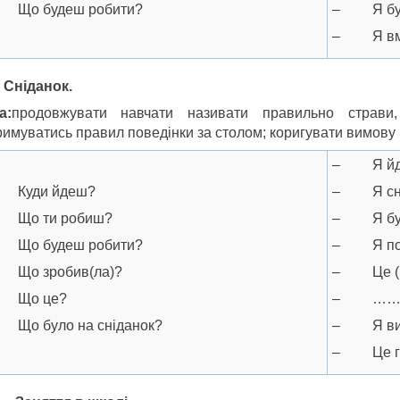
Що будеш робити?
– Я буду
– Я вми
5 Сніданок.
а:
продовжувати навчати називати правильно страви
римуватись правил поведінки за столом; коригувати вимову 
– Я йду 
Куди йдеш?
– Я сні
Що ти робиш?
– Я буду
Що будеш робити?
– Я посн
Що зробив(ла)?
– Це (на
Що це?
– …
Що було на сніданок?
– Я вите
– Це га