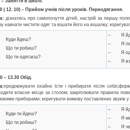
 – Заняття в школі.
20 ( 12. 10) – Прийом учнів після уроків. Переодягання.
а:
дізнатись про самопочуття дітей, настрій за першу поло
 навчати чистити одяг та вішати його на вішалку; коригува
– Я йду
Куди йдеш?
– Я пер
Що ти робиш?
– Я од
Що ти одягаєш?
– Я вз
0 – 13.30 Обід.
а:
продовжувати охайно їсти і прибирати після себе
;
форм
ходити власне місце за столом; закріплювати правила пове
ловими приборами; коригувати вимову поставлених звуків у 
– Я йду 
Куди ти йдеш?
– Я мию
Що ти робиш?
– Я чер