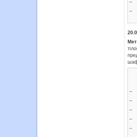
– 
– 
20.0
Ме
тіл
пред
шаф
– 
– 
– 
– 
– 