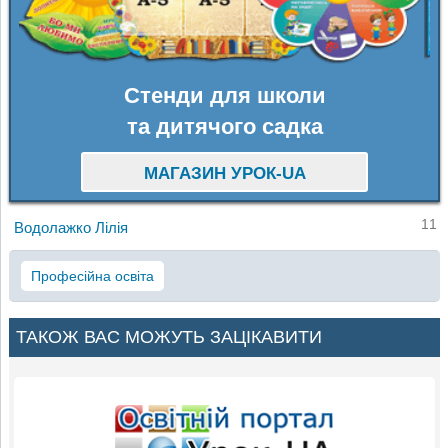
Стенди для школи
та дитячого садка
МАГАЗИН УРОК-UA
11
Водолажко Лілія
Професійна освіта
ТАКОЖ ВАС МОЖУТЬ ЗАЦІКАВИТИ