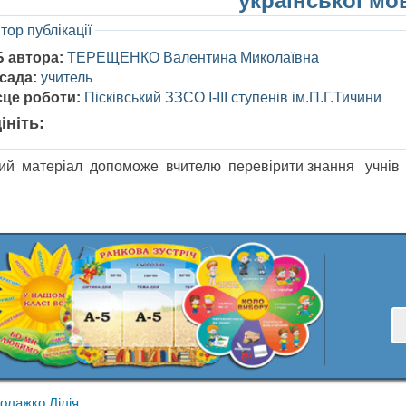
української мо
тор публікації
Б автора:
ТЕРЕЩЕНКО Валентина Миколаївна
сада:
учитель
сце роботи:
Пісківський ЗЗСО І-ІІІ ступенів ім.П.Г.Тичини
ініть:
ий матеріал допоможе вчителю перевірити знання учнів , 
олажко Лілія