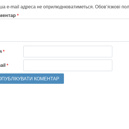
ша e-mail адреса не оприлюднюватиметься.
Обов’язкові по
ментар
*
'я
*
ail
*