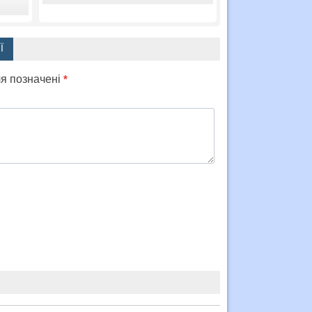
Ї
ля позначені
*