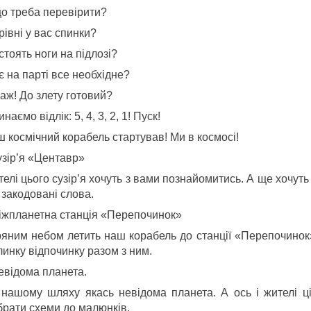
що треба перевірити?
рівні у вас спинки?
стоять ноги на підлозі?
є на парті все необхідне?
аж! До злету готовий?
наємо відлік: 5, 4, 3, 2, 1! Пуск!
 космічний корабель стартував! Ми в космосі!
узір’я «Центавр»
елі цього сузір’я хочуть з вами познайомитись. А ще хочуть
 закодовані слова.
іжпланетна станція «Перепочинок»
ряним небом летить наш корабель до станції «Перепочинок»
инку відпочинку разом з ним.
евідома планета.
 нашому шляху якась невідома планета. А ось і жителі ц
брати схеми до малюнків.