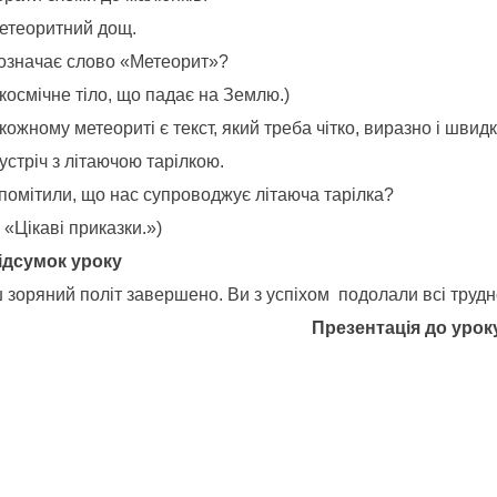
етеоритний дощ.
означає слово «Метеорит»?
космічне тіло, що падає на Землю.)
кожному метеориті є текст, який треба чітко, виразно і шви
стріч з літаючою тарілкою.
 помітили, що нас супроводжує літаюча тарілка?
 «Цікаві приказки.»)
Підсумок уроку
 зоряний політ завершено. Ви з успіхом подолали всі трудн
Презентація до урок