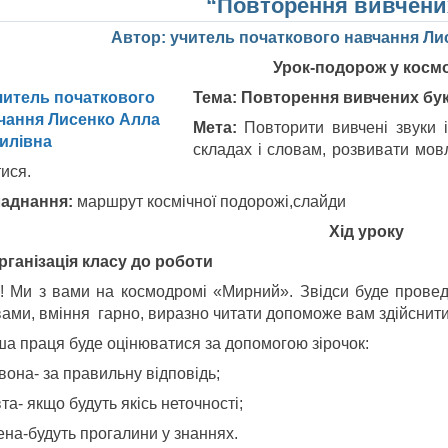
“Повторення вивчени
Автор: учитель початкового навчання Ли
Урок-подорож у косм
Тема:
Повторення вивчених бу
Мета:
Повторити вивчені звуки і
складах і словам, розвивати мов
ися.
аднання:
маршрут космічної подорожі,слайди
Хід уроку
Організація класу до роботи
и! Ми з вами на космодромі «Мирний». Звідси буде провед
вами, вміння гарно, виразно читати допоможе вам здійснити
ша праця буде оцінюватися за допомогою зірочок:
вона- за правильну відповідь;
а- якщо будуть якісь неточності;
ена-будуть прогалини у знаннях.