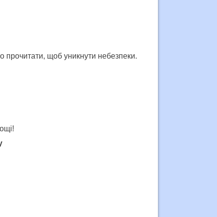
дко прочитати, щоб уникнути небезпеки.
ощі!
у