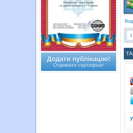
Вод
1
ТА
Додати публікацію!
Отримати сертифікат
У