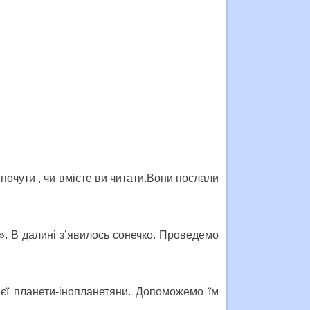
 почути , чи вмієте ви читати.Вони послали
. В далині з’явилось сонечко. Проведемо
ієї планети-інопланетяни. Допоможемо їм