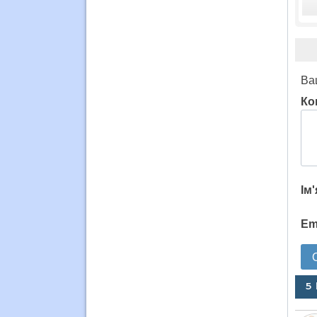
Ва
Ко
Ім
Em
5