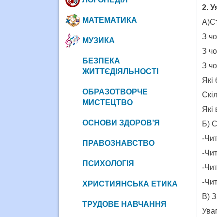
2. 
МАТЕМАТИКА
А)С
З ч
МУЗИКА
З ч
БЕЗПЕКА
З ч
ЖИТТЄДІЯЛЬНОСТІ
Які
ОБРАЗОТВОРЧЕ
Скіл
МИСТЕЦТВО
Які 
ОСНОВИ ЗДОРОВ’Я
Б) 
-Чит
ПРАВОЗНАВСТВО
-Чи
ПСИХОЛОГІЯ
-Чит
-Чи
ХРИСТИЯНСЬКА ЕТИКА
В) З
ТРУДОВЕ НАВЧАННЯ
Уваг