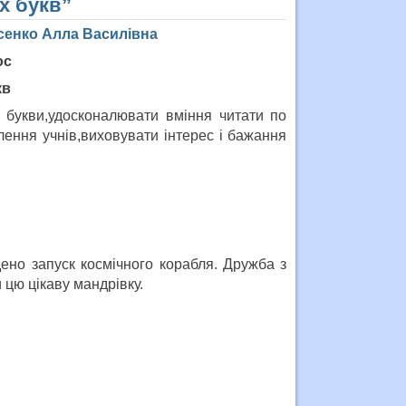
х букв”
сенко Алла Василівна
ос
кв
 букви,удосконалювати вміння читати по
лення учнів,виховувати інтерес і бажання
ено запуск космічного корабля. Дружба з
 цю цікаву мандрівку.