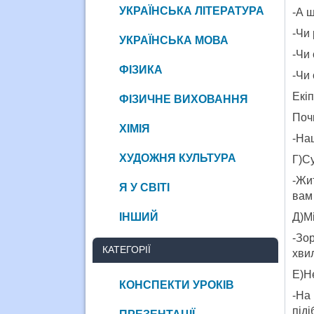
УКРАЇНСЬКА ЛІТЕРАТУРА
-А 
-Чи 
УКРАЇНСЬКА МОВА
-Чи 
ФІЗИКА
-Чи 
Екіп
ФІЗИЧНЕ ВИХОВАННЯ
Почи
ХІМІЯ
-Наш
ХУДОЖНЯ КУЛЬТУРА
Г)С
-Жит
Я У СВІТІ
вам
Д)М
ІНШИЙ
-Зо
КАТЕГОРІЇ
хвил
Е)Н
КОНСПЕКТИ УРОКІВ
-На
піді