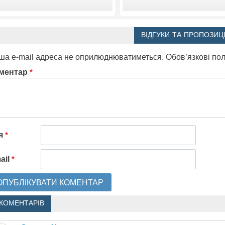
ВІДГУКИ ТА ПРОПОЗИЦІ
ша e-mail адреса не оприлюднюватиметься.
Обов’язкові по
ментар
*
'я
*
ail
*
 КОМЕНТАРІВ