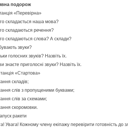
Уявна подорож
танція «Перевірна»
ого складається наша мова?
ого складаються речення?
ого складаються слова? А склади?
 бувають звуки?
ьки голосних звуків? Назвіть їх.
ви знаєте приголосні звуки? Назвіть їх.
Станція «Стартова»
ання складів;
тання слів з пропущеними буквами;
ання слів за схемами;
тання скоромовки.
апуск ракети
а! Увага! Кожному члену екіпажу перевірити готовність до з