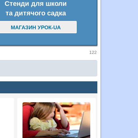
Стенди для школи
та дитячого садка
МАГАЗИН УРОК-UA
122