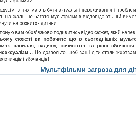
і мультфільми?
едусім, в них мають бути актуальні переживання і проблем
і. На жаль, не багато мультфільмів відповідають цій вимозі
инути на розвиток дитини.
поную вам обов’язково подивитись відео сюжет, який напевн
ьому сюжеті ви побачите що в сьогоднішніх мульт
мах насилля, садизм, нечистота та різні збочення т
нсексуалізм…
Не дозвольте, щоб ваші діти стали жертвам
злочинців і збоченців!
Мультфільми загроза для ді