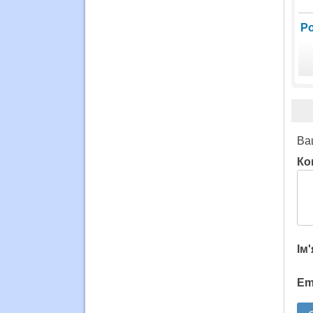
Р
Ва
Ко
Ім
Em