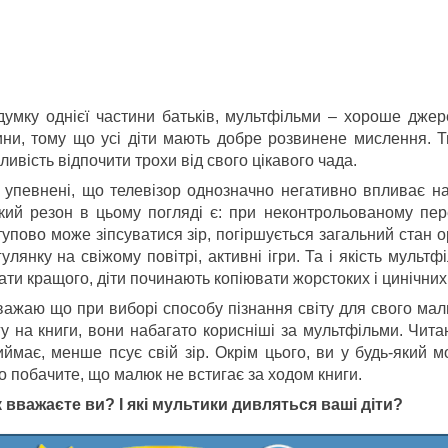
думку однієї частини батьків, мультфільми – хороше джер
ини, тому що усі діти мають добре розвинене мислення. 
ивість відпочити трохи від свого цікавого чада.
і упевнені, що телевізор однозначно негативно впливає на 
кий резон в цьому погляді є: при неконтрольованому пере
упово може зіпсуватися зір, погіршується загальний стан о
улянку на свіжому повітрі, активні ігри. Та і якість мульт
ти кращого, діти починають копіювати жорстоких і цинічних г
важаю що при виборі способу пізнання світу для свого мал
гу на книги, вони набагато корисніші за мультфільми. Чит
иймає, менше псує свій зір. Окрім цього, ви у будь-який 
о побачите, що малюк не встигає за ходом книги.
к вважаєте ви? І які мультики дивляться ваші діти?