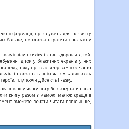
ело інформації, що служить для розвитку
Тим більше, не можна втратити прекрасну
незміцнілу психіку і стан здоров’я дітей.
буванні діток у блакитних екранів у них
рганізму, тому що телевізор замінює часто
фільмів, і сюжет останнім часом залишають
ероїв, плутаючи дійсність і казку.
юка впершу чергу потрібно звертати свою
аючи книгу разом з мамою, малюк краще її
момент зможете почати читати повільніше,