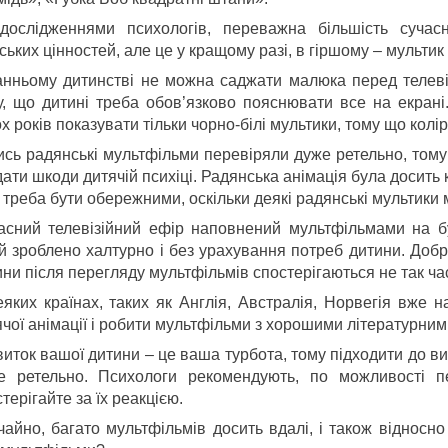
дослідженнями психологів, переважна більшість сучас
ьких цінностей, але це у кращому разі, в гіршому – мультик
анньому дитинстві не можна саджати малюка перед телевіз
у, що дитині треба обов’язково пояснювати все на екрані
х років показувати тільки чорно-білі мультики, тому що колі
ись радянські мультфільми перевіряли дуже ретельно, тому
дати шкоди дитячій психіці. Радянська анімація була досит
т треба бути обережними, оскільки деякі радянські мультики 
асний телевізійний ефір наповнений мультфільмами на бу
ей зроблено халтурно і без урахування потреб дитини. Добр
ни після перегляду мультфільмів спостерігаються не так ча
еяких країнах, таких як Англія, Австралія, Норвегія вже н
ячої анімації і робити мультфільми з хорошими літературни
виток вашої дитини – це ваша турбота, тому підходити до в
е ретельно. Психологи рекомендують, по можливості п
терігайте за їх реакцією.
чайно, багато мультфільмів досить вдалі, і також відносно