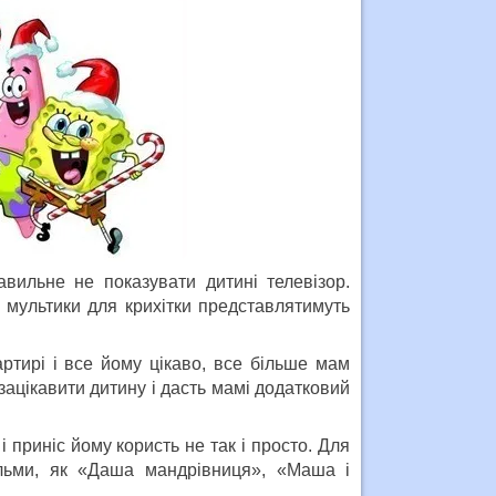
вильне не показувати дитині телевізор.
ь мультики для крихітки представлятимуть
ртирі і все йому цікаво, все більше мам
цікавити дитину і дасть мамі додатковий
 приніс йому користь не так і просто. Для
ільми, як «Даша мандрівниця», «Маша і