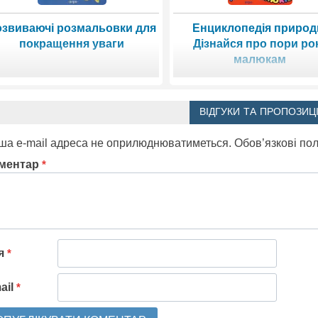
озвиваючі розмальовки для
Енциклопедія природ
покращення уваги
Дізнайся про пори ро
малюкам
ВІДГУКИ ТА ПРОПОЗИЦІ
ша e-mail адреса не оприлюднюватиметься.
Обов’язкові по
ментар
*
'я
*
ail
*