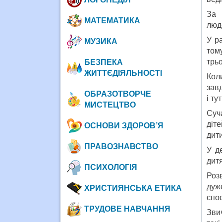
За 
МАТЕМАТИКА
людс
У р
МУЗИКА
том
трьо
БЕЗПЕКА
ЖИТТЄДІЯЛЬНОСТІ
Кол
зав
ОБРАЗОТВОРЧЕ
і ту
МИСТЕЦТВО
Суч
діт
ОСНОВИ ЗДОРОВ’Я
дити
ПРАВОЗНАВСТВО
У д
дит
ПСИХОЛОГІЯ
Роз
дуж
ХРИСТИЯНСЬКА ЕТИКА
спос
ТРУДОВЕ НАВЧАННЯ
Зви