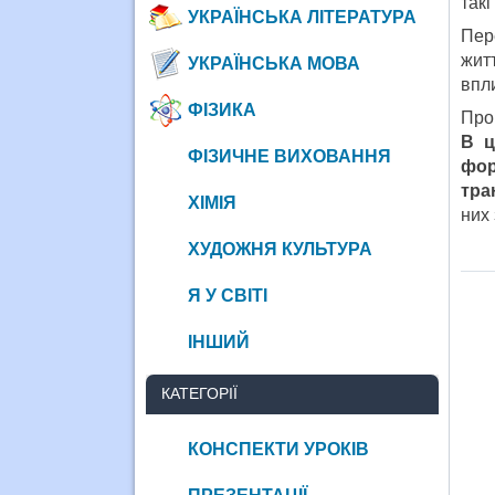
так
УКРАЇНСЬКА ЛІТЕРАТУРА
Пер
житт
УКРАЇНСЬКА МОВА
впл
ФІЗИКА
Про
В ц
ФІЗИЧНЕ ВИХОВАННЯ
фор
тра
ХІМІЯ
них 
ХУДОЖНЯ КУЛЬТУРА
Я У СВІТІ
ІНШИЙ
КАТЕГОРІЇ
КОНСПЕКТИ УРОКІВ