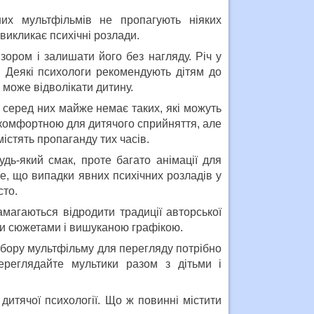
них мультфільмів не пропагують ніяких
 викликає психічні розлади.
ором і залишати його без нагляду. Річ у
. Деякі психологи рекомендують дітям до
р може відволікати дитину.
 серед них майже немає таких, які можуть
ь комфортною для дитячого сприйняття, але
містять пропаганду тих часів.
дь-який смак, проте багато анімації для
е, що випадки явних психічних розладів у
сто.
амагаються відродити традиції авторської
ми сюжетами і вишуканою графікою.
ибору мультфільму для перегляду потрібно
ереглядайте мультики разом з дітьми і
 дитячої психології. Що ж повинні містити