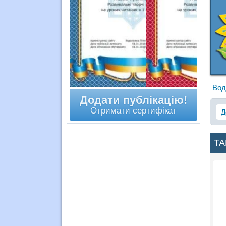
Вод
Додати публікацію!
Отримати сертифікат
Д
ТА