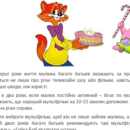
ерші роки життя малюка багато батьків вважають за пра
ться не лише про різні телевізійні шоу або фільми, навіт
ше шкоди, ніж користі.
 в два роки, коли малюк постійно активний – бігає по ква
жають, що хороший мультфільм на 10-15 хвилин допоможе за
на різні справи.
те вибрати мультфільм, щоб він не лише зайняв малюка, а і
ей двох років багато батьків рекомендують такі мультф
мідь», «Губка Боб квадратні штани».