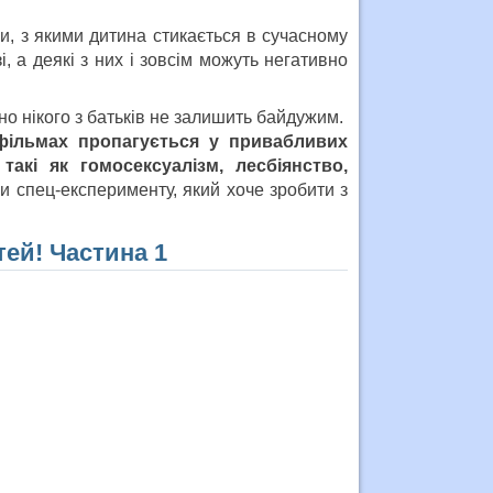
и, з якими дитина стикається в сучасному
, а деякі з них і зовсім можуть негативно
о нікого з батьків не залишить байдужим.
фільмах пропагується у привабливих
акі як гомосексуалізм, лесбіянство,
и спец-експерименту, який хоче зробити з
тей! Частина 1