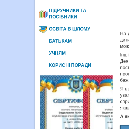
ПІДРУЧНИКИ ТА
ПОСІБНИКИ
ОСВІТА В ЦІЛОМУ
На 
дит
БАТЬКАМ
можл
УЧНЯМ
Інш
Дея
КОРИСНІ ПОРАДИ
пост
прог
бажа
Я в
ува
спр
якщ
А я