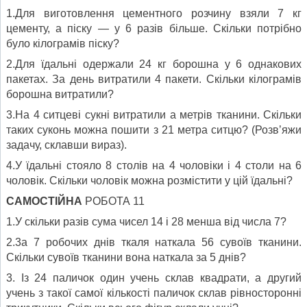
1.Для виготовлення цементного розчину взяли 7 кг
цементу, а піску — у 6 разів більше. Скільки потрібно
було кілограмів піску?
2.Для їдальні одержали 24 кг борошна у 6 однакових
пакетах. За день витратили 4 пакети. Скільки кілограмів
борошна витратили?
3.На 4 ситцеві сукні витратили а метрів тканини. Скільки
таких суконь можна пошити з 21 метра ситцю? (Розв’яжи
задачу, склавши вираз).
4.У їдальні стояло 8 столів на 4 чоловіки і 4 столи на 6
чоловік. Скільки чоловік можна розмістити у цій їдальні?
САМОСТІЙНА
РОБОТА 11
1.У скільки разів сума чисел 14 і 28 менша від числа 7?
2.3а 7 робочих днів ткаля наткала 56 сувоїв тканини.
Скільки сувоїв тканини вона наткала за 5 днів?
3. Із 24 паличок один учень склав квадрати, а другий
учень з такої самої кількості паличок склав рівносторонні