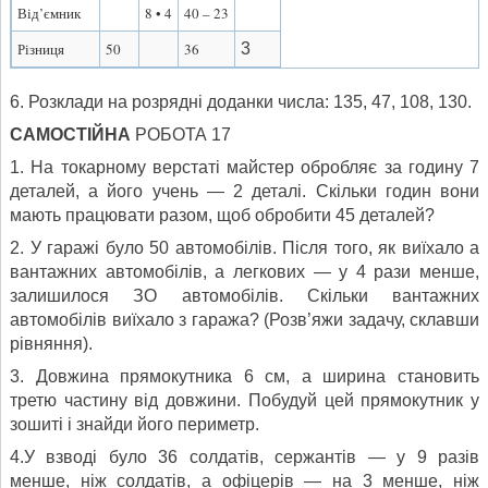
Від’ємник
8 • 4
40 – 23
Різниця
50
36
3
6. Розклади на розрядні доданки числа: 135, 47, 108, 130.
САМОСТІЙНА
РОБОТА 17
1. На токарному верстаті майстер обробляє за годину 7
деталей, а його учень — 2 деталі. Скільки годин вони
мають працювати разом, щоб обробити 45 деталей?
2. У гаражі було 50 автомобілів. Після того, як виїхало а
вантажних автомобілів, а легкових — у 4 рази менше,
залишилося ЗО автомобілів. Скільки вантажних
автомобілів виїхало з гаража? (Розв’яжи задачу, склавши
рівняння).
3. Довжина прямокутника 6 см, а ширина становить
третю частину від довжини. Побудуй цей прямокутник у
зошиті і знайди його периметр.
4.У взводі було 36 солдатів, сержантів — у 9 разів
менше, ніж солдатів, а офіцерів — на 3 менше, ніж