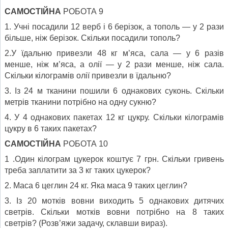
САМОСТІЙНА
РОБОТА 9
1. Учні посадили 12 верб і 6 берізок, а тополь — у 2 рази
більше, ніж берізок. Скільки посадили тополь?
2.У їдальню привезли 48 кг м’яса, сала — у 6 разів
менше, ніж м’яса, а олії — у 2 рази менше, ніж сала.
Скільки кілограмів олії привезли в їдальню?
3. Із 24 м тканини пошили 6 однакових суконь. Скільки
метрів тканини потрібно на одну сукню?
4. У 4 однакових пакетах 12 кг цукру. Скільки кілограмів
цукру в 6 таких пакетах?
САМОСТІЙНА
РОБОТА 10
1 .Один кілограм цукерок коштує 7 грн. Скільки гривень
треба заплатити за 3 кг таких цукерок?
2. Маса 6 цеглин 24 кг. Яка маса 9 таких цеглин?
3. Із 20 мотків вовни виходить 5 однакових дитячих
светрів. Скільки мотків вовни потрібно на 8 таких
светрів? (Розв’яжи задачу, склавши вираз).