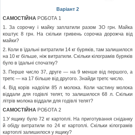
Варіант 2
САМОСТІЙНА
РОБОТА 1
1. За сорочку і майку заплатили разом ЗО грн. Майка
коштує 8 грн. На скільки гривень сорочка дорожча від
майки?
2. Коли в їдальні витратили 14 кг буряків, там залишилося
на 10 кг більше, ніж витратили. Скільки кілограмів буряків
було в їдальні спочатку?
3. Перше число 37, друге — на 9 менше від першого, а
третє — на 17 більше від другого. Знайди третє число.
4. Від корів надоїли 85 л молока. Коли частину молока
віддали для годівлі телят, то залишилося 68 л. Скільки
літрів молока віддали для годівлі телят?
САМОСТІЙНА
РОБОТА 2
1.У ящику було 72 кг картоплі. На приготування сніданку
й обіду витратили по 24 кг картоплі. Скільки кілограмів
картоплі залишилося у ящику?