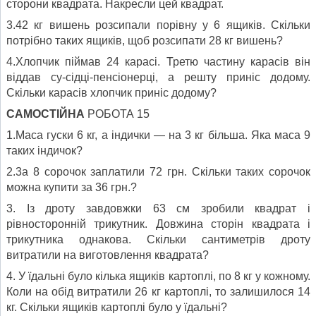
сторони квадрата. Накресли цей квадрат.
3.42 кг вишень розсипали порівну у 6 ящиків. Скільки
потрібно таких ящиків, щоб розсипати 28 кг вишень?
4.Хлопчик піймав 24 карасі. Третю частину карасів він
віддав су-сідці-пенсіонерці, а решту приніс додому.
Скільки карасів хлопчик приніс додому?
САМОСТІЙНА
РОБОТА 15
1.Маса гуски 6 кг, а індички — на 3 кг більша. Яка маса 9
таких індичок?
2.3а 8 сорочок заплатили 72 грн. Скільки таких сорочок
можна купити за 36 грн.?
3. Із дроту завдовжки 63 см зробили квадрат і
рівносторонній трикутник. Довжина сторін квадрата і
трикутника однакова. Скільки сантиметрів дроту
витратили на виготовлення квадрата?
4. У їдальні було кілька ящиків картоплі, по 8 кг у кожному.
Коли на обід витратили 26 кг картоплі, то залишилося 14
кг. Скільки ящиків картоплі було у їдальні?