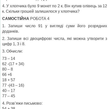
4. У хлопчика було 9 монет по 2 к. Він купив олівець за 12
к. Скільки грошей залишилося у хлопчика?
САМОСТІЙНА
РОБОТА 4
1. Запиши число 91 у вигляді суми його розрядних
доданків.
2. Запиши всі двоцифрові числа, які можна утворити з
цифр 1, 3 і 8.
3. Обчисли:
73 – 14
62 -(17 + 34)
80 – 8
66 +6
18 + 57
77 -(43 – 16)
40 – 17
77 – 45
4. Розв’яжи письмово:
54 + 38,