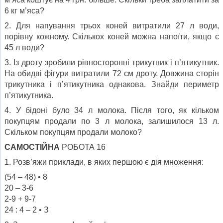
6 кг м’яса?
2. Для напування трьох коней витратили 27 л води,
порівну кожному. Скількох коней можна напоїти, якщо є
45 л води?
3. Із дроту зробили рівносторонні трикутник і п’ятикутник.
На обидві фігури витратили 72 см дроту. Довжина сторін
трикутника і п’ятикутника однакова. Знайди периметр
п’ятикутника.
4. У бідоні було 34 л молока. Після того, як кільком
покупцям продали по 3 л молока, залишилося 13 л.
Скільком покупцям продали молоко?
САМОСТІЙНА
РОБОТА 16
1. Розв’яжи приклади, в яких першою є дія множення:
(54 – 48) • 8
20 – 3-6
2-9 + 9-7
24 : 4 – 2 • З