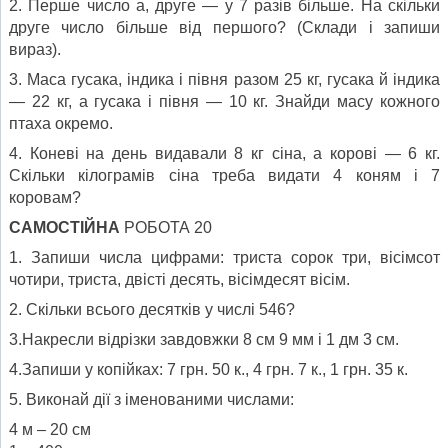
2. Перше число а, друге — у 7 разів більше. На скільки
друге число більше від першого? (Склади і запиши
вираз).
3. Маса гусака, індика і півня разом 25 кг, гусака й індика
— 22 кг, а гусака і півня — 10 кг. Знайди масу кожного
птаха окремо.
4. Коневі на день видавали 8 кг сіна, а корові — 6 кг.
Скільки кілограмів сіна треба видати 4 коням і 7
коровам?
САМОСТІЙНА
РОБОТА 20
1. Запиши числа цифрами: триста сорок три, вісімсот
чотири, триста, двісті десять, вісімдесят вісім.
2. Скільки всього десятків у числі 546?
3.Накресли відрізки завдовжки 8 см 9 мм і 1 дм 3 см.
4.Запиши у копійках: 7 грн. 50 к., 4 грн. 7 к., 1 грн. 35 к.
5. Виконай дії з іменованими числами:
4 м – 20 см