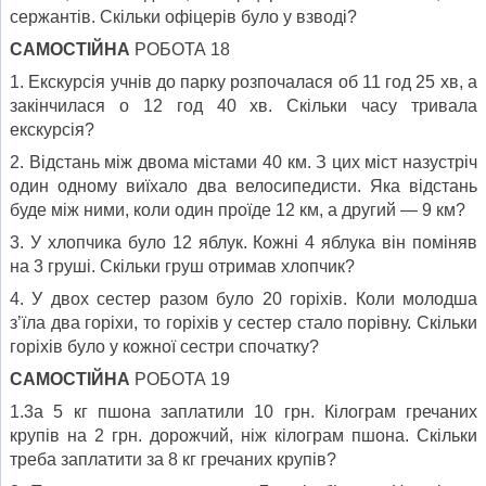
сержантів. Скільки офіцерів було у взводі?
САМОСТІЙНА
РОБОТА 18
1. Екскурсія учнів до парку розпочалася об 11 год 25 хв, а
закінчилася о 12 год 40 хв. Скільки часу тривала
екскурсія?
2. Відстань між двома містами 40 км. З цих міст назустріч
один одному виїхало два велосипедисти. Яка відстань
буде між ними, коли один проїде 12 км, а другий — 9 км?
3. У хлопчика було 12 яблук. Кожні 4 яблука він поміняв
на 3 груші. Скільки груш отримав хлопчик?
4. У двох сестер разом було 20 горіхів. Коли молодша
з’їла два горіхи, то горіхів у сестер стало порівну. Скільки
горіхів було у кожної сестри спочатку?
САМОСТІЙНА
РОБОТА 19
1.3а 5 кг пшона заплатили 10 грн. Кілограм гречаних
крупів на 2 грн. дорожчий, ніж кілограм пшона. Скільки
треба заплатити за 8 кг гречаних крупів?