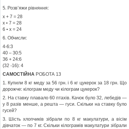
5. Розв’яжи рівняння:
х + 7 = 28
х • 7 = 28
6 • х = 24
6. Обчисли:
4-6:3
40 – 30:5
36 + 24:6
(32 -16): 4
САМОСТІЙНА
РОБОТА 13
1. Купили 8 кг меду за 56 грн. і 6 кг цукерок за 18 грн. Що
дорожче: кілограм меду чи кілограм цукерок?
2. На ставку плавало 60 птахів. Качок було 32, лебедів —
у 8 разів менше, а решта — гуси. Скільки на ставку було
гусей?
3. Шість хлопчиків зібрали по 8 кг макулатури, а вісім
дівчаток — по 7 кг. Скільки кілограмів макулатури зібрали