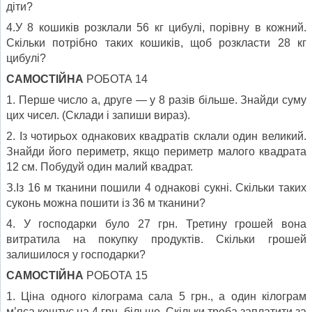
діти?
4.У 8 кошиків розклали 56 кг цибулі, порівну в кожний.
Скільки потрібно таких кошиків, щоб розкласти 28 кг
цибулі?
САМОСТІЙНА
РОБОТА 14
1. Перше число а, друге — у 8 разів більше. Знайди суму
цих чисел. (Склади і запиши вираз).
2. Із чотирьох однакових квадратів склали один великий.
Знайди його периметр, якщо периметр малого квадрата
12 см. Побудуй один малий квадрат.
З.Із 16 м тканини пошили 4 однакові сукні. Скільки таких
суконь можна пошити із 36 м тканини?
4. У господарки було 27 грн. Третину грошей вона
витратила на покупку продуктів. Скільки грошей
залишилося у господарки?
САМОСТІЙНА
РОБОТА 15
1. Ціна одного кілограма сала 5 грн., а один кілограм
м’яса коштує на 4 грн. більше. Скільки треба заплатити за