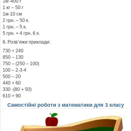
1кг-400 г
1 кг – 50 г
1м-10 см
2 грн. – 50 к.
1 грн. – 5 к.
5 грн. + 4 грн. 6 к.
6. Розв’яжи приклади:
730 + 240
850 – 130
750 – (250 – 100)
100 – 2-3-4
500 – 20
440 + 60
330 -(80 + 50)
610 + 90
Самостійні роботи з математики для 3 класу