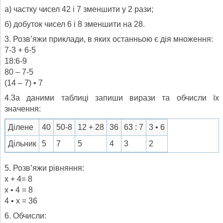
а) частку чисел 42 і 7 зменшити у 2 рази;
б) добуток чисел 6 і 8 зменшити на 28.
3. Розв’яжи приклади, в яких останньою є дія множення:
7-3 + 6-5
18:6-9
80 – 7-5
(14 – 7) • 7
4.3а даними таблиці запиши вирази та обчисли їх
значення:
Ділене
40
50-8
12 + 28
36
63 : 7
3 • 6
Дільник
5
7
5
4
3
2
5. Розв’яжи рівняння:
х + 4= 8
х • 4 = 8
4 • х = 36
6. Обчисли: