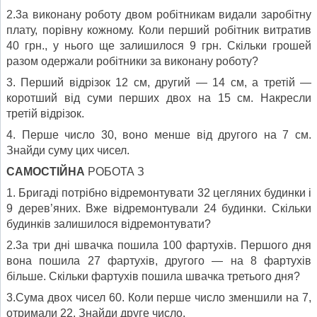
2.3а виконану роботу двом робітникам видали заробітну
плату, порівну кожному. Коли перший робітник витратив
40 грн., у нього ще залишилося 9 грн. Скільки грошей
разом одержали робітники за виконану роботу?
3. Перший відрізок 12 см, другий — 14 см, а третій —
коротший від суми перших двох на 15 см. Накресли
третій відрізок.
4. Перше число 30, воно менше від другого на 7 см.
Знайди суму цих чисел.
САМОСТІЙНА
РОБОТА З
1. Бригаді потрібно відремонтувати 32 цегляних будинки і
9 дерев’яних. Вже відремонтували 24 будинки. Скільки
будинків залишилося відремонтувати?
2.3а три дні швачка пошила 100 фартухів. Першого дня
вона пошила 27 фартухів, другого — на 8 фартухів
більше. Скільки фартухів пошила швачка третього дня?
3.Сума двох чисел 60. Коли перше число зменшили на 7,
отримали 22. Знайди друге число.