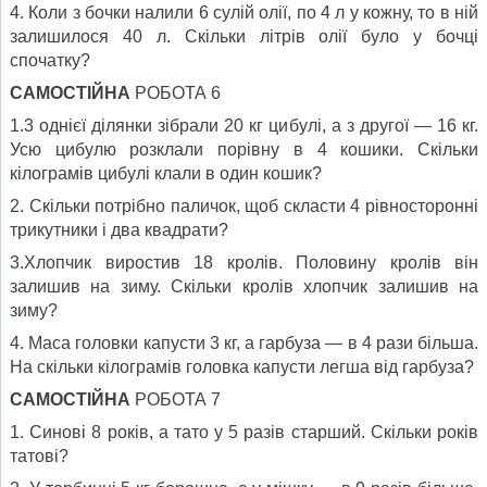
4. Коли з бочки налили 6 сулій олії, по 4 л у кожну, то в ній
залишилося 40 л. Скільки літрів олії було у бочці
спочатку?
САМОСТІЙНА
РОБОТА 6
1.3 однієї ділянки зібрали 20 кг цибулі, а з другої — 16 кг.
Усю цибулю розклали порівну в 4 кошики. Скільки
кілограмів цибулі клали в один кошик?
2. Скільки потрібно паличок, щоб скласти 4 рівносторонні
трикутники і два квадрати?
3.Хлопчик виростив 18 кролів. Половину кролів він
залишив на зиму. Скільки кролів хлопчик залишив на
зиму?
4. Маса головки капусти 3 кг, а гарбуза — в 4 рази більша.
На скільки кілограмів головка капусти легша від гарбуза?
САМОСТІЙНА
РОБОТА 7
1. Синові 8 років, а тато у 5 разів старший. Скільки років
татові?