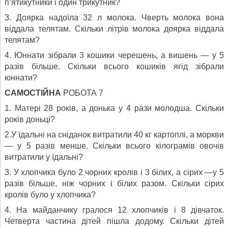
п’ятикутники і один трикутник?
3. Доярка надоїла 32 л молока. Чверть молока вона
віддала телятам. Скільки літрів молока доярка віддала
телятам?
4. Юннати зібрали 3 кошики черешень, а вишень — у 5
разів більше. Скільки всього кошиків ягід зібрали
юннати?
САМОСТІЙНА
РОБОТА 7
1. Матері 28 років, а донька у 4 рази молодша. Скільки
років доньці?
2.У їдальні на сніданок витратили 40 кг картоплі, а моркви
— у 5 разів менше. Скільки всього кілограмів овочів
витратили у їдальні?
3. У хлопчика було 2 чорних кролів і 3 білих, а сірих —у 5
разів більше, ніж чорних і білих разом. Скільки сірих
кролів було у хлопчика?
4. На майданчику гралося 12 хлопчиків і 8 дівчаток.
Четверта частина дітей пішла додому. Скільки дітей