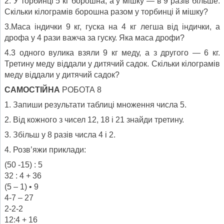
2. У торбинці 5 кг борошна, а у мішку — в 9 разів більше.
Скільки кілограмів борошна разом у торбинці й мішку?
3.Маса індички 9 кг, гуска на 4 кг легша від індички, а
дрофа у 4 рази важча за гуску. Яка маса дрофи?
4.3 одного вулика взяли 9 кг меду, а з другого — 6 кг.
Третину меду віддали у дитячий садок. Скільки кілограмів
меду віддали у дитячий садок?
САМОСТІЙНА
РОБОТА 8
1. Запиши результати таблиці множення числа 5.
2. Від кожного з чисел 12, 18 і 21 знайди третину.
3. Збільш у 8 разів числа 4 і 2.
4. Розв’яжи приклади:
(50 -15) : 5
32 : 4 + 36
(5 – 1) • 9
4-7 – 27
2-2-2
12:4 + 16