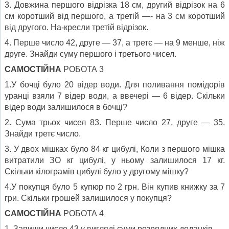
3. Довжина першого відрізка 18 см, другий відрізок на 6
см коротший від першого, а третій —- на 3 см коротший
від другого. На-кресли третій відрізок.
4. Перше число 42, друге — 37, а третє — на 9 менше, ніж
друге. Знайди суму першого і третього чисел.
САМОСТІЙНА
РОБОТА 3
1.У бочці було 20 відер води. Для поливання помідорів
уранці взяли 7 відер води, а ввечері — 6 відер. Скільки
відер води залишилося в бочці?
2. Сума трьох чисел 83. Перше число 27, друге — 35.
Знайди третє число.
3. У двох мішках було 84 кг цибулі, Коли з першого мішка
витратили ЗО кг цибулі, у ньому залишилося 17 кг.
Скільки кілограмів цибулі було у другому мішку?
4.У покупця було 5 купюр по 2 грн. Він купив книжку за 7
гри. Скільки грошей залишилося у покупця?
САМОСТІЙНА
РОБОТА 4
1. Запиши число 43 у вигляді суми розрядних доданків.