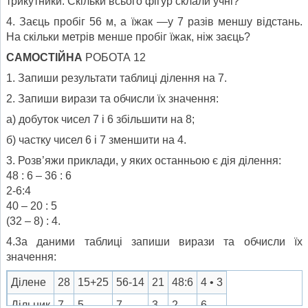
трикутники. Скільки всього фігур склали учні?
4. Заєць пробіг 56 м, а їжак —у 7 разів меншу відстань.
На скільки метрів менше пробіг їжак, ніж заєць?
САМОСТІЙНА
РОБОТА 12
1. Запиши результати таблиці ділення на 7.
2. Запиши вирази та обчисли їх значення:
а) добуток чисел 7 і 6 збільшити на 8;
б) частку чисел 6 і 7 зменшити на 4.
3. Розв’яжи приклади, у яких останньою є дія ділення:
48 : 6 – 36 : 6
2-6:4
40 – 20 : 5
(32 – 8) : 4.
4.3а даними таблиці запиши вирази та обчисли їх
значення:
Ділене
28
15+25
56-14
21
48:6
4 • 3
Дільник
7
5
7
3
2
6