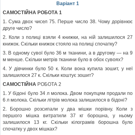
Варіант 1
САМОСТІЙНА РОБОТА 1
1. Сума двох чисел 75. Перше число 38. Чому дорівнює
друге число?
2. Коли з полиці взяли 4 книжки, на ній залишилося 27
книжок. Скільки книжок стояло на полиці спочатку?
3. В одному сувої було 36 м тканини, а в другому — на 9
м менше. Скільки метрів тканини було в обох сувоях?
4. У дівчинки було 50 к. Коли вона купила зошит, у неї
залишилося 27 к. Скільки коштує зошит?
САМОСТІЙНА
РОБОТА 2
1. У бідоні було 34 л молока. Двом покупцям продали по
6 л молока. Скільки літрів молока залишилося в бідоні?
2. Борошно розсипали у два мішки порівну. Коли з
першого мішка витратили 37 кг борошна, у ньому
залишилося 13 кг. Скільки кілограмів борошна було
спочатку у двох мішках?