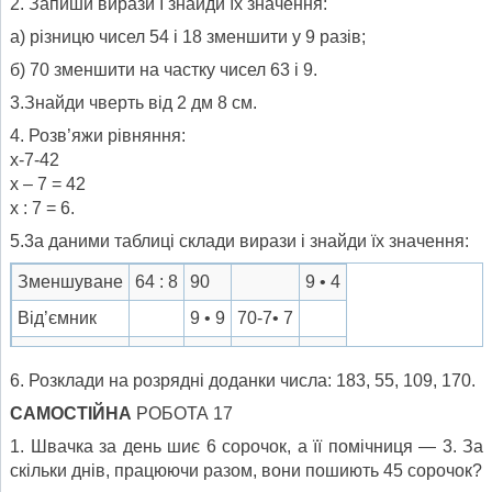
2. Запиши вирази І знайди їх значення:
а) різницю чисел 54 і 18 зменшити у 9 разів;
б) 70 зменшити на частку чисел 63 і 9.
3.Знайди чверть від 2 дм 8 см.
4. Розв’яжи рівняння:
х-7-42
х – 7 = 42
х : 7 = 6.
5.3а даними таблиці склади вирази і знайди їх значення:
Зменшуване
64 : 8
90
9 • 4
Від’ємник
9 • 9
70-7• 7
Різниця
4
17
6
6. Розклади на розрядні доданки числа: 183, 55, 109, 170.
САМОСТІЙНА
РОБОТА 17
1. Швачка за день шиє 6 сорочок, а її помічниця — 3. За
скільки днів, працюючи разом, вони пошиють 45 сорочок?