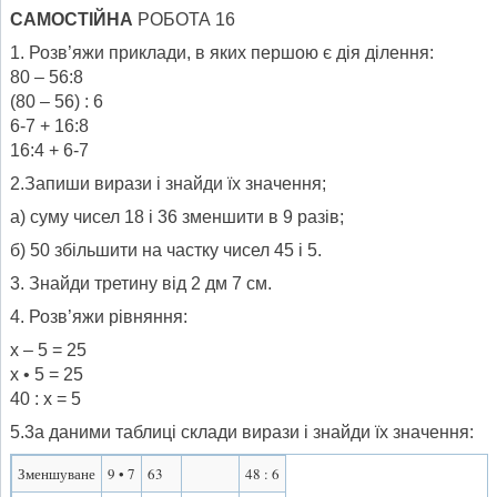
САМОСТІЙНА
РОБОТА 16
1. Розв’яжи приклади, в яких першою є дія ділення:
80 – 56:8
(80 – 56) : 6
6-7 + 16:8
16:4 + 6-7
2.Запиши вирази і знайди їх значення;
а) суму чисел 18 і 36 зменшити в 9 разів;
б) 50 збільшити на частку чисел 45 і 5.
3. Знайди третину від 2 дм 7 см.
4. Розв’яжи рівняння:
х – 5 = 25
х • 5 = 25
40 : х = 5
5.3а даними таблиці склади вирази і знайди їх значення:
Зменшуване
9 • 7
63
48 : 6