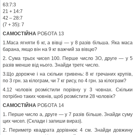
63:7:3
21 + 14:7
42 – 28:7
(7 + 35): 7
САМОСТІЙНА
РОБОТА 13
1.Маса ягняти 6 кг, а вівці — у 8 разів більша. Яка маса
барана, якщо він на 9 кг важчий за вівцю?
2. Сума трьох чисел 100. Перше число ЗО, друге — у 5
разів менше від нього. Знайди третє число.
3.Що дорожче і на скільки гривень: 8 кг гречаних крупів,
по 3 грн. за кілограм, чи 7 кг рису, по 4 грн. за кілограм?
4.12 чоловік розмістили порівну у 3 човнах. Скільки
потрібно таких човнів, щоб розмістити 28 чоловік?
САМОСТІЙНА
РОБОТА 14
1. Перше число а, друге — у 7 разів більше. Знайди суму
цих чисел. (Склади і запиши вираз).
2. Периметр квадрата дорівнює 4 см. Знайди довжину