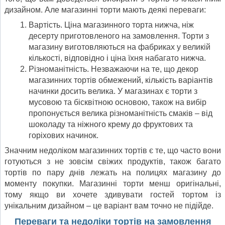
дизайном. Але магазинні торти мають деякі переваги:
Вартість. Ціна магазинного торта нижча, ніж
десерту приготовленого на замовлення. Торти з
магазину виготовляються на фабриках у великій
кількості, відповідно і ціна їхня набагато нижча.
Різноманітність. Незважаючи на те, що декор
магазинних тортів обмежений, кількість варіантів
начинки досить велика. У магазинах є торти з
мусовою та бісквітною основою, також на вибір
пропонується велика різноманітність смаків – від
шоколаду та ніжного крему до фруктових та
горіхових начинок.
Значним недоліком магазинних тортів є те, що часто вони
готуються з не зовсім свіжих продуктів, також багато
тортів по пару днів лежать на полицях магазину до
моменту покупки. Магазинні торти менш оригінальні,
тому якщо ви хочете здивувати гостей тортом із
унікальним дизайном – це варіант вам точно не підійде.
Переваги та недоліки тортів на замовлення