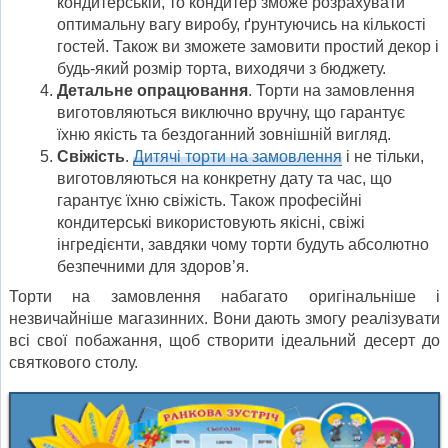
кондитерській, то кондитер зможе розрахувати
оптимальну вагу виробу, ґрунтуючись на кількості
гостей. Також ви зможете замовити простий декор і
будь-який розмір торта, виходячи з бюджету.
Детальне опрацювання
. Торти на замовлення
виготовляються виключно вручну, що гарантує
їхню якість та бездоганний зовнішній вигляд.
Свіжість
.
Дитячі торти на замовлення
і не тільки,
виготовляються на конкретну дату та час, що
гарантує їхню свіжість. Також професійні
кондитерські використовують якісні, свіжі
інгредієнти, завдяки чому торти будуть абсолютно
безпечними для здоров’я.
Торти на замовлення набагато оригінальніше і
незвичайніше магазинних. Вони дають змогу реалізувати
всі свої побажання, щоб створити ідеальний десерт до
святкового столу.