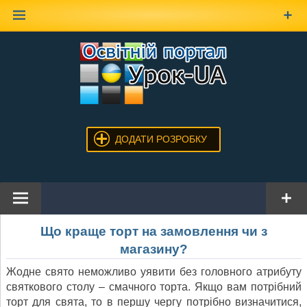
Наверх
ДОДАТИ РОЗРОБКУ
Що краще торт на замовлення чи з
магазину?
Жодне свято неможливо уявити без головного атрибуту
святкового столу – смачного торта. Якщо вам потрібний
торт для свята, то в першу чергу потрібно визначитися,