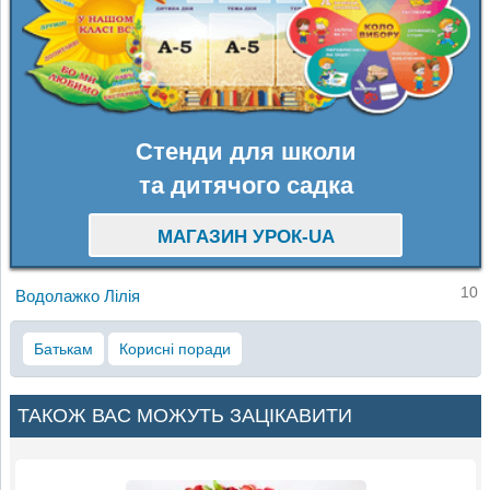
Стенди для школи
та дитячого садка
МАГАЗИН УРОК-UA
10
Водолажко Лілія
Батькам
Корисні поради
ТАКОЖ ВАС МОЖУТЬ ЗАЦІКАВИТИ